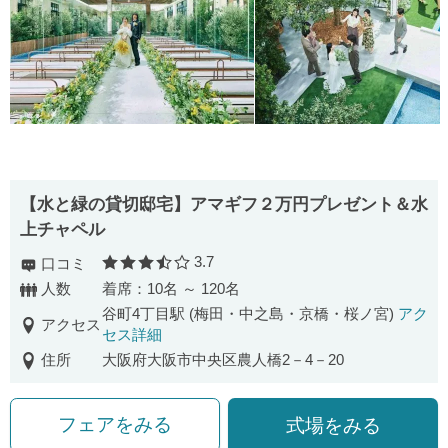
【水と緑の貸切邸宅】アマギフ２万円プレゼント＆水
上チャペル
3.7
口コミ
口コミ評価
人数
着席：10名 ～ 120名
谷町4丁目駅 (梅田・中之島・京橋・桜ノ宮)
アク
アクセス
セス詳細
住所
大阪府大阪市中央区農人橋2－4－20
フェアをみる
式場をみる