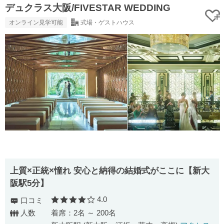
デュクラス大阪/FIVESTAR WEDDING
オンライン見学可能
式場・ゲストハウス
上質×正統×憧れ 安心と納得の結婚式がここに【新大
阪駅5分】
4.0
口コミ
口コミ評価
人数
着席：2名 ～ 200名