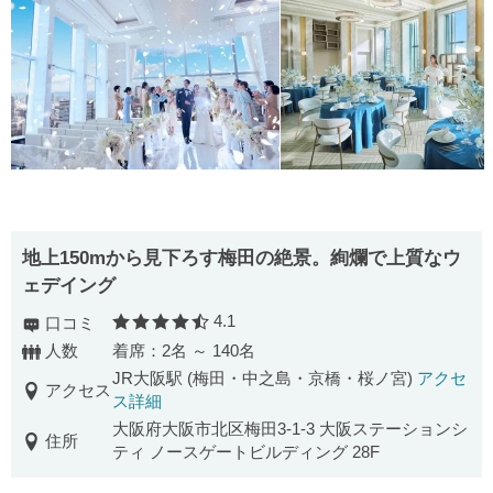
地上150mから見下ろす梅田の絶景。絢爛で上質なウ
ェデイング
4.1
口コミ
口コミ評価
人数
着席：2名 ～ 140名
JR大阪駅 (梅田・中之島・京橋・桜ノ宮)
アクセ
アクセス
ス詳細
大阪府大阪市北区梅田3-1-3 大阪ステーションシ
住所
ティ ノースゲートビルディング 28F