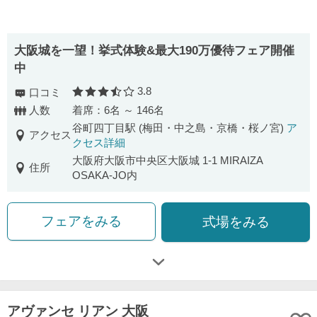
大阪城を一望！挙式体験&最大190万優待フェア開催
中
3.8
口コミ
口コミ評価
人数
着席：6名 ～ 146名
谷町四丁目駅 (梅田・中之島・京橋・桜ノ宮)
ア
アクセス
クセス詳細
大阪府大阪市中央区大阪城 1-1 MIRAIZA
住所
OSAKA-JO内
フェアをみる
式場をみる
アヴァンセ リアン 大阪