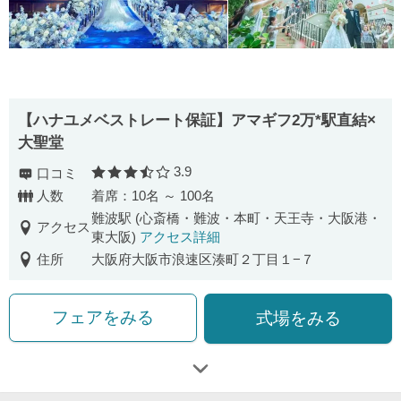
【ハナユメベストレート保証】アマギフ2万*駅直結×
大聖堂
3.9
口コミ
口コミ評価
人数
着席：10名 ～ 100名
難波駅 (心斎橋・難波・本町・天王寺・大阪港・
アクセス
東大阪)
アクセス詳細
住所
大阪府大阪市浪速区湊町２丁目１−７
フェアをみる
式場をみる