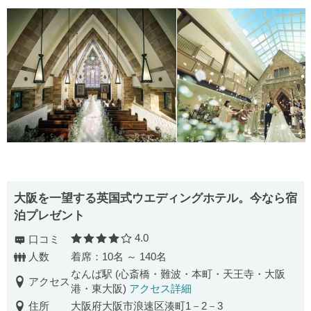
大阪を一望する英国式ウエディングホテル。今なら宿
泊プレゼント
4.0
口コミ
口コミ評価
人数
着席：10名 ～ 140名
なんば駅 (心斎橋・難波・本町・天王寺・大阪
アクセス
港・東大阪)
アクセス詳細
住所
大阪府大阪市浪速区湊町1－2－3