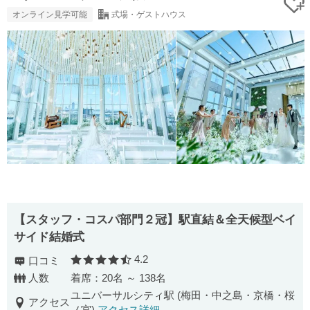
オンライン見学可能
式場・ゲストハウス
【スタッフ・コスパ部門２冠】駅直結＆全天候型ベイ
サイド結婚式
4.2
口コミ
口コミ評価
人数
着席：20名 ～ 138名
ユニバーサルシティ駅 (梅田・中之島・京橋・桜
アクセス
ノ宮)
アクセス詳細