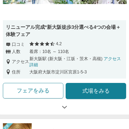
リニューアル完成*新大阪徒歩3分選べる4つの会場＋
体験フェア
4.2
口コミ
口コミ評価
人数
着席：10名 ～ 110名
新大阪駅 (新大阪・江坂・茨木・高槻)
アクセス
アクセス
詳細
住所
大阪府大阪市淀川区宮原1-5-3
フェアをみる
式場をみる