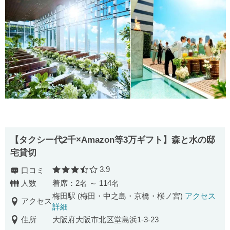
【タクシー代2千×Amazon等3万ギフト】森と水の邸
宅貸切
3.9
口コミ
口コミ評価
人数
着席：2名 ～ 114名
梅田駅 (梅田・中之島・京橋・桜ノ宮)
アクセス
アクセス
詳細
住所
大阪府大阪市北区堂島浜1-3-23