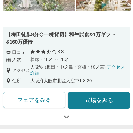
【梅田徒歩8分♢一棟貸切】和牛試食&1万ギフト
&160万優待
3.8
口コミ
口コミ評価
人数
着席：10名 ～ 70名
大阪駅 (梅田・中之島・京橋・桜ノ宮)
アクセス
アクセス
詳細
住所
大阪府大阪市北区大淀中1-8-30
フェアをみる
式場をみる