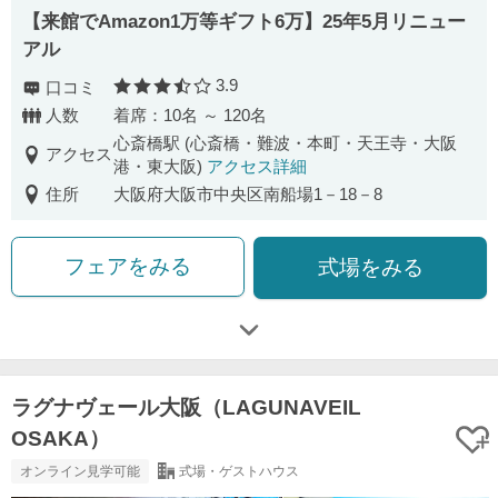
【来館でAmazon1万等ギフト6万】25年5月リニュー
アル
3.9
口コミ
口コミ評価
人数
着席：10名 ～ 120名
心斎橋駅 (心斎橋・難波・本町・天王寺・大阪
アクセス
港・東大阪)
アクセス詳細
住所
大阪府大阪市中央区南船場1－18－8
フェアをみる
式場をみる
ラグナヴェール大阪（LAGUNAVEIL
OSAKA）
オンライン見学可能
式場・ゲストハウス