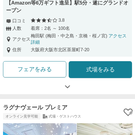
【Amazon等6万ギフト進呈】駅5分・遂にグランドオ
ープン
3.8
口コミ
口コミ評価
人数
着席：2名 ～ 100名
梅田駅 (梅田・中之島・京橋・桜ノ宮)
アクセス
アクセス
詳細
住所
大阪府大阪市北区茶屋町7-20
フェアをみる
式場をみる
ラグナヴェール プレミア
オンライン見学可能
式場・ゲストハウス