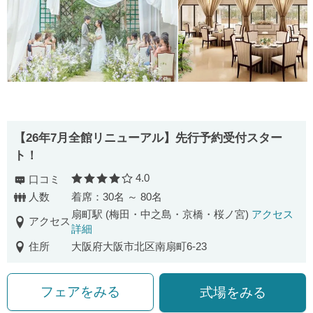
【26年7月全館リニューアル】先行予約受付スター
ト！
4.0
口コミ
口コミ評価
人数
着席：30名 ～ 80名
扇町駅 (梅田・中之島・京橋・桜ノ宮)
アクセス
アクセス
詳細
住所
大阪府大阪市北区南扇町6-23
フェアをみる
式場をみる