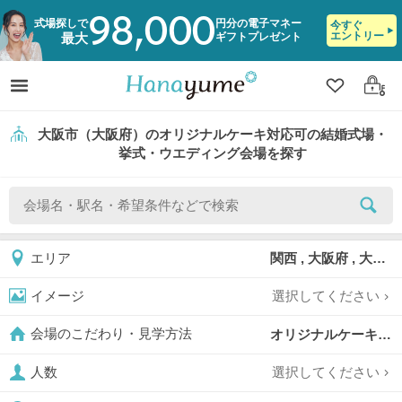
98,000
式場探しで
円分の電子マネー
今すぐ
エントリー
ギフトプレゼント
最大
クリップ
ログ
大阪市（大阪府）のオリジナルケーキ対応可の結婚式場・
挙式・ウエディング会場を探す
関西 , 大阪府 , 大阪市
エリア
選択してください
イメージ
オリジナルケーキ対応可,
会場のこだわり・見学方法
選択してください
人数