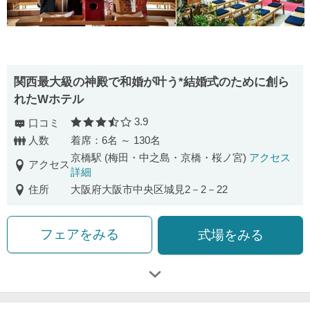
関西最大級の神殿で和婚が叶う*結婚式のために創ら
れたWホテル
3.9
口コミ
口コミ評価
人数
着席：6名 ～ 130名
京橋駅 (梅田・中之島・京橋・桜ノ宮)
アクセス
アクセス
詳細
住所
大阪府大阪市中央区城見2－2－22
フェアをみる
式場をみる