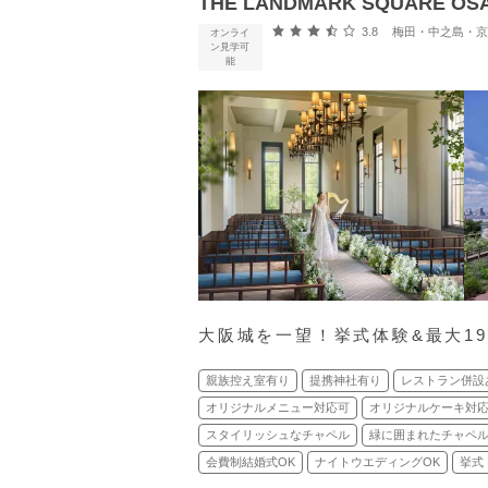
THE LANDMARK SQUARE
口コミ評価
3.8
梅田・中之島・京橋・桜
オンライ
ン見学可
能
大阪城を一望！挙式体験&最大1
親族控え室有り
提携神社有り
レストラン併設
オリジナルメニュー対応可
オリジナルケーキ対
スタイリッシュなチャペル
緑に囲まれたチャペ
会費制結婚式OK
ナイトウエディングOK
挙式