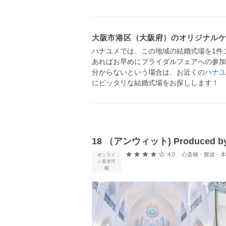
大阪市港区（大阪府）のオリジナル
ハナユメでは、この地域の結婚式場を1件
あればお早めにブライダルフェアへの参加
分からないという場合は、お近くの
ハナユ
にピッタリな結婚式場をお探しします！
18 （アンウィット) Produced by C
口コミ評価
4.0
心斎橋・難波・本町・天王寺・
オンライ
ン見学可
能