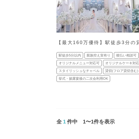
【最大160万優待】駅徒歩3分
駅徒歩5分以内
親族控え室有り
後払い相談可
オリジナルメニュー対応可
オリジナルケーキ対
スタイリッシュなチャペル
貸切(フロア貸切含む)
挙式・披露宴後の二次会利用OK
全
1
件中 1〜1件を表示