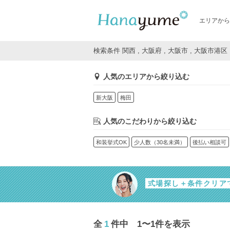
エリアから
検索条件 関西 , 大阪府 , 大阪市 , 大阪市
人気のエリアから絞り込む
新大阪
梅田
人気のこだわりから絞り込む
和装挙式OK
少人数（30名未満）
後払い相談可
式場探し＋条件クリア
全
1
件中 1〜1件を表示