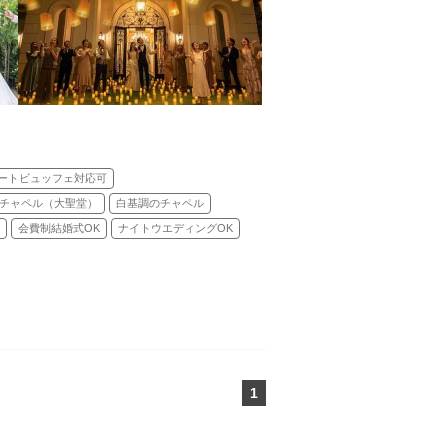
ートビュッフェ対応可
チャペル（大聖堂）
白基調のチャペル
会費制結婚式OK
ナイトウエディングOK
1
ページ目