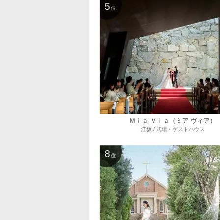
5
位
Ｍｉａ Ｖｉａ（ミア ヴィア）
江坂 / 式場・ゲストハウス
8
位