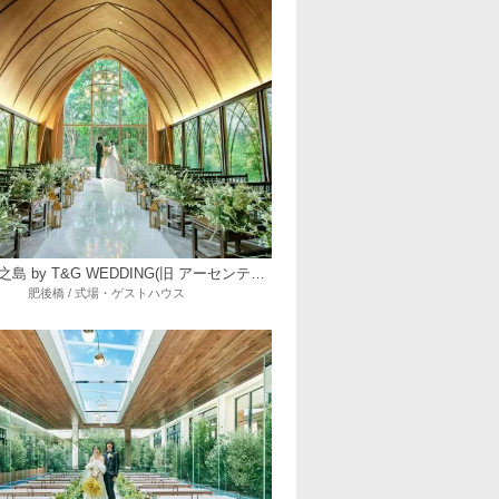
ニーズ中之島 by T&G WEDDING(旧 アーセンティア迎賓館 大阪)
肥後橋 / 式場・ゲストハウス