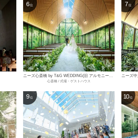
6
7
位
位
ニーズ心斎橋 by T&G WEDDING(旧 アルモニーアンブラッセイットハウス)
心斎橋 / 式場・ゲストハウス
9
10
位
位