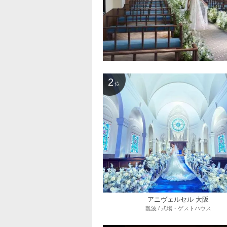
2
位
アニヴェルセル 大阪
難波 / 式場・ゲストハウス