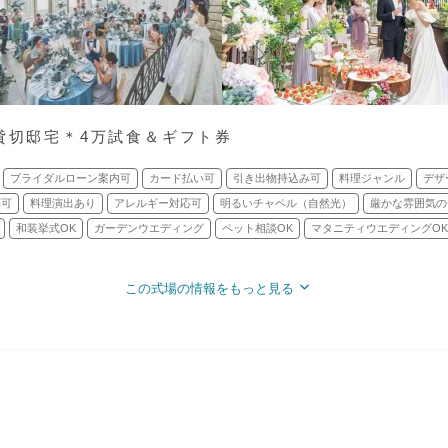
の貸切邸宅＊4万試食＆ギフト券
ブライダルローン案内可
カード払い可
引き出物持込み可
料理ジャンル
デザ
応可
料理演出あり
アレルギー対応可
明るいチャペル（自然光）
厳かな雰囲気の
和装挙式OK
ガーデンウエディング
ペット相談OK
マタニティウエディングOK
この式場の情報をもっと見る