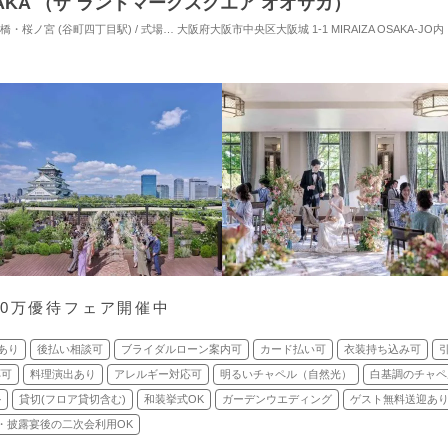
 OSAKA （ザ ランドマークスクエア オオサカ）
ノ宮 (谷町四丁目駅) / 式場・ゲストハウス
大阪府大阪市中央区大阪城 1-1 MIRAIZA OSAKA-JO内
対応人数: 着席：6名 ～ 146名
挙式スタイ
90万優待フェア開催中
あり
後払い相談可
ブライダルローン案内可
カード払い可
衣装持ち込み可
応可
料理演出あり
アレルギー対応可
明るいチャペル（自然光）
白基調のチャペ
ル
貸切(フロア貸切含む)
和装挙式OK
ガーデンウエディング
ゲスト無料送迎あ
・披露宴後の二次会利用OK