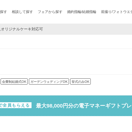
探す
相談して探す
フェアから探す
婚約指輪/結婚指輪
前撮り/フォトウエ
港区 ,オリジナルケーキ対応可
会費制結婚式OK
ガーデンウェディングOK
挙式のみOK
最大98,000円分の電子マネーギフトプ
で全員もらえる