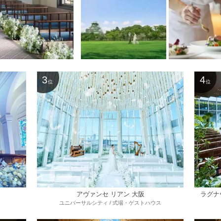
3
4
位
位
アヴァンセ リアン 大阪
ラグナヴ
ユニバーサルシティ / 式場・ゲストハウス