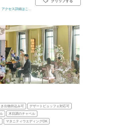
クリップする
ル: 教会式(キリスト教式)／神前式／人前式／仏前式／和装人前式
アクセス詳細はこちら
引き出物持込み可
デザートビュッフェ対応可
ル
木目調のチャペル
り
マタニティウエディングOK