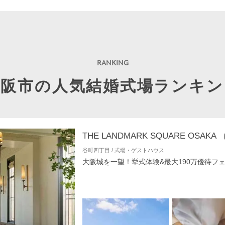
大阪市の人気結婚式場ランキン
谷町四丁目 / 式場・ゲストハウス
大阪城を一望！挙式体験&最大190万優待フ