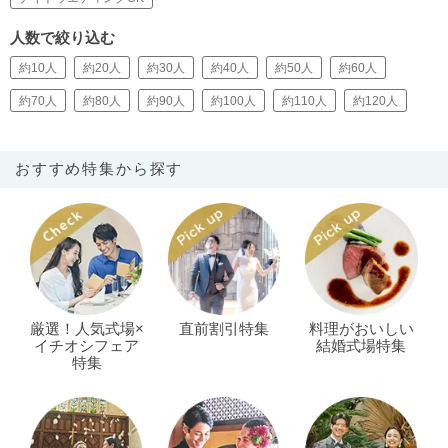
人数で絞り込む
約10人
約20人
約30人
約40人
約50人
約60人
約70人
約80人
約90人
約100人
約110人
約120人
おすすめ特集から探す
厳選！人気式場×
直前割引特集
料理がおいしい
イチオシフェア
結婚式場特集
特集