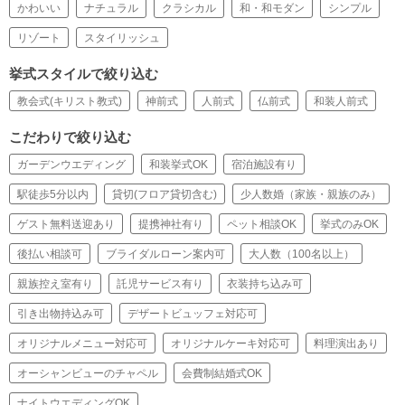
かわいい
ナチュラル
クラシカル
和・和モダン
シンプル
リゾート
スタイリッシュ
挙式スタイルで絞り込む
教会式(キリスト教式)
神前式
人前式
仏前式
和装人前式
こだわりで絞り込む
ガーデンウエディング
和装挙式OK
宿泊施設有り
駅徒歩5分以内
貸切(フロア貸切含む)
少人数婚（家族・親族のみ）
ゲスト無料送迎あり
提携神社有り
ペット相談OK
挙式のみOK
後払い相談可
ブライダルローン案内可
大人数（100名以上）
親族控え室有り
託児サービス有り
衣装持ち込み可
引き出物持込み可
デザートビュッフェ対応可
オリジナルメニュー対応可
オリジナルケーキ対応可
料理演出あり
オーシャンビューのチャペル
会費制結婚式OK
ナイトウエディングOK