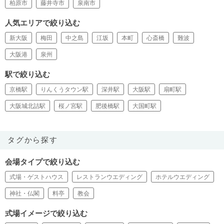
柏原市
藤井寺市
泉南市
人気エリアで絞り込む
新大阪
梅田
中之島
江坂
本町
心斎橋
難波
大阪港
泉州
駅で絞り込む
京橋駅
りんくうタウン駅
深井駅
大阪駅
扇町駅
大阪城北詰駅
桜ノ宮駅
肥後橋駅
大国町駅
タグから探す
会場タイプで絞り込む
式場・ゲストハウス
レストランウエディング
ホテルウエディング
神社・仏閣
料亭
教会
式場イメージで絞り込む