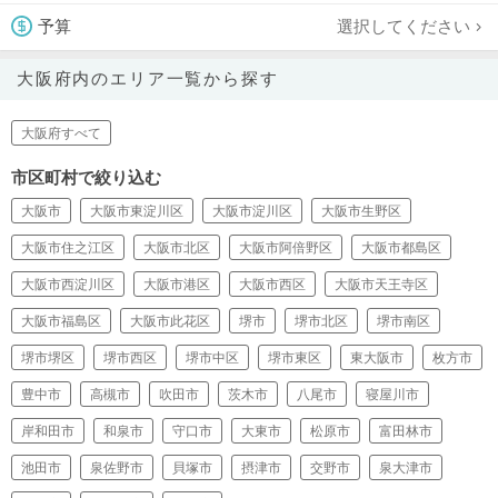
選択してください
予算
大阪府内のエリア一覧から探す
大阪府すべて
市区町村で絞り込む
大阪市
大阪市東淀川区
大阪市淀川区
大阪市生野区
大阪市住之江区
大阪市北区
大阪市阿倍野区
大阪市都島区
大阪市西淀川区
大阪市港区
大阪市西区
大阪市天王寺区
大阪市福島区
大阪市此花区
堺市
堺市北区
堺市南区
堺市堺区
堺市西区
堺市中区
堺市東区
東大阪市
枚方市
豊中市
高槻市
吹田市
茨木市
八尾市
寝屋川市
岸和田市
和泉市
守口市
大東市
松原市
富田林市
池田市
泉佐野市
貝塚市
摂津市
交野市
泉大津市