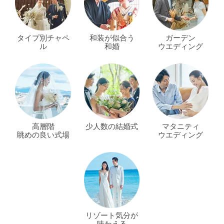
タイプ別チャペ
和装が似合う
ガーデン
ル
和婚
ウエディング
高層階
少人数の結婚式
マタニティ
眺めの良い式場
ウエディング
リゾート気分が
味わえる