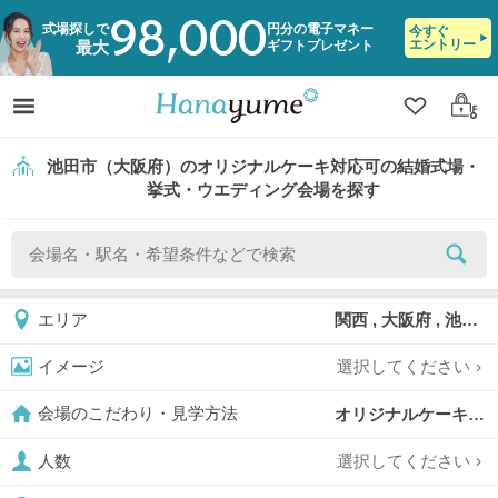
98,000
式場探しで
円分の電子マネー
今すぐ
エントリー
ギフトプレゼント
最大
クリップ
ログ
池田市（大阪府）のオリジナルケーキ対応可の結婚式場・
挙式・ウエディング会場を探す
関西 , 大阪府 , 池田市
エリア
選択してください
イメージ
オリジナルケーキ対応可,
会場のこだわり・見学方法
選択してください
人数