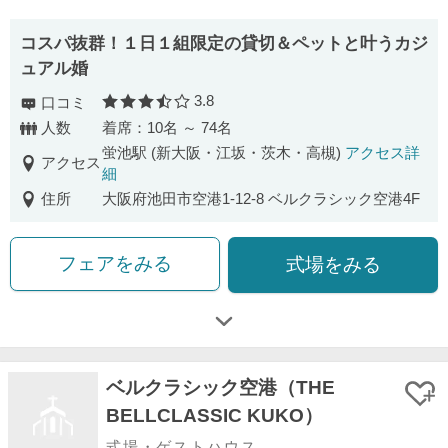
コスパ抜群！１日１組限定の貸切＆ペットと叶うカジ
ュアル婚
3.8
口コミ
口コミ評価
人数
着席：10名 ～ 74名
蛍池駅 (新大阪・江坂・茨木・高槻)
アクセス詳
アクセス
細
住所
大阪府池田市空港1-12-8 ベルクラシック空港4F
フェアをみる
式場をみる
ベルクラシック空港（THE
BELLCLASSIC KUKO）
式場・ゲストハウス