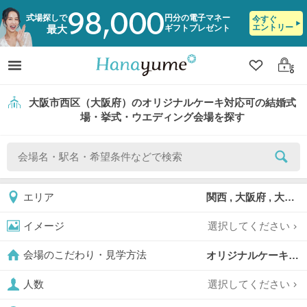
98,000
式場探しで
円分の電子マネー
今すぐ
エントリー
ギフトプレゼント
最大
クリップ
ログ
大阪市西区（大阪府）のオリジナルケーキ対応可の結婚式
場・挙式・ウエディング会場を探す
関西 , 大阪府 , 大阪市 , 大阪市西区
エリア
選択してください
イメージ
オリジナルケーキ対応可,
会場のこだわり・見学方法
選択してください
人数