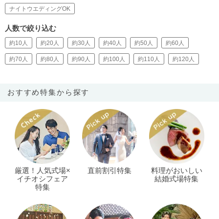
ナイトウエディングOK
人数で絞り込む
約10人
約20人
約30人
約40人
約50人
約60人
約70人
約80人
約90人
約100人
約110人
約120人
おすすめ特集から探す
厳選！人気式場×
直前割引特集
料理がおいしい
イチオシフェア
結婚式場特集
特集