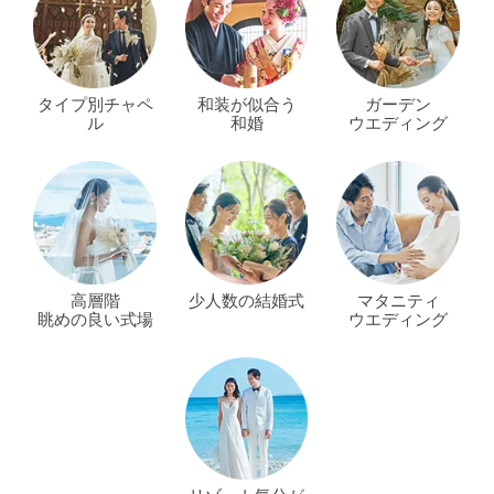
タイプ別チャペ
和装が似合う
ガーデン
ル
和婚
ウエディング
高層階
少人数の結婚式
マタニティ
眺めの良い式場
ウエディング