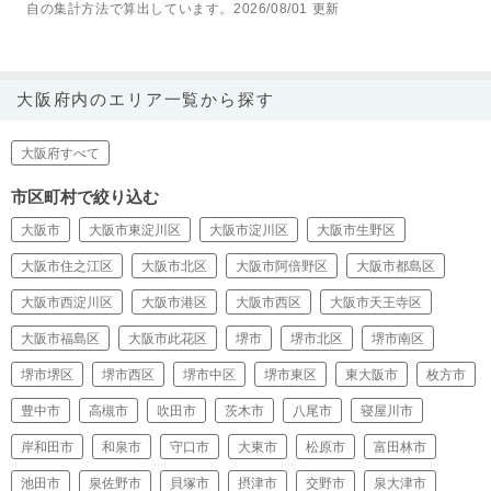
自の集計方法で算出しています。2026/08/01 更新
大阪府内のエリア一覧から探す
大阪府すべて
市区町村で絞り込む
大阪市
大阪市東淀川区
大阪市淀川区
大阪市生野区
大阪市住之江区
大阪市北区
大阪市阿倍野区
大阪市都島区
大阪市西淀川区
大阪市港区
大阪市西区
大阪市天王寺区
大阪市福島区
大阪市此花区
堺市
堺市北区
堺市南区
堺市堺区
堺市西区
堺市中区
堺市東区
東大阪市
枚方市
豊中市
高槻市
吹田市
茨木市
八尾市
寝屋川市
岸和田市
和泉市
守口市
大東市
松原市
富田林市
池田市
泉佐野市
貝塚市
摂津市
交野市
泉大津市