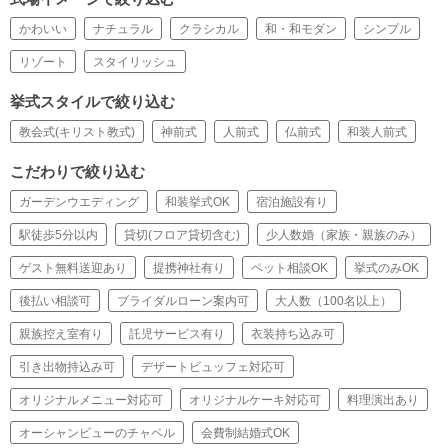
かわいい
ナチュラル
クラシカル
和・和モダン
シンプル
リゾート
スタイリッシュ
挙式スタイルで絞り込む
教会式(キリスト教式)
神前式
人前式
仏前式
和装人前式
こだわりで絞り込む
ガーデンウエディング
和装挙式OK
宿泊施設有り
駅徒歩5分以内
貸切(フロア貸切含む)
少人数婚（家族・親族のみ）
ゲスト無料送迎あり
提携神社有り
ペット相談OK
挙式のみOK
後払い相談可
ブライダルローン案内可
大人数（100名以上）
親族控え室有り
託児サービス有り
衣装持ち込み可
引き出物持込み可
デザートビュッフェ対応可
オリジナルメニュー対応可
オリジナルケーキ対応可
料理演出あり
オーシャンビューのチャペル
会費制結婚式OK