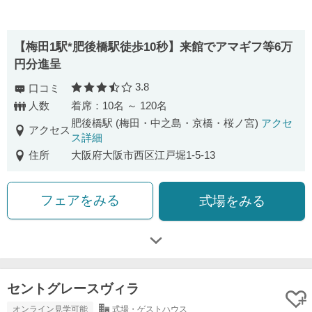
【梅田1駅*肥後橋駅徒歩10秒】来館でアマギフ等6万
円分進呈
3.8
口コミ
口コミ評価
人数
着席：10名 ～ 120名
肥後橋駅 (梅田・中之島・京橋・桜ノ宮)
アクセ
アクセス
ス詳細
住所
大阪府大阪市西区江戸堀1-5-13
フェアをみる
式場をみる
セントグレースヴィラ
オンライン見学可能
式場・ゲストハウス