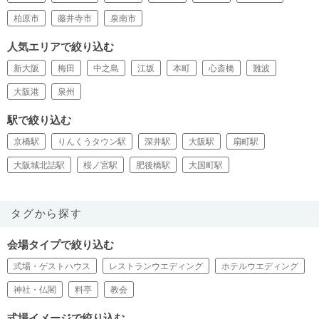
柏原市
藤井寺市
泉南市
人気エリアで絞り込む
新大阪
梅田
中之島
江坂
本町
心斎橋
難波
大阪港
泉州
駅で絞り込む
京橋駅
りんくうタウン駅
深井駅
大阪駅
扇町駅
大阪城北詰駅
桜ノ宮駅
肥後橋駅
大国町駅
タグから探す
会場タイプで絞り込む
式場・ゲストハウス
レストランウエディング
ホテルウエディング
神社・仏閣
料亭
教会
式場イメージで絞り込む