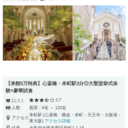
【来館5万特典】心斎橋・本町駅3分◎大聖堂挙式体
験×豪華試食
3.7
口コミ
口コミ評価
人数
着席：6名 ～ 120名
本町駅 (心斎橋・難波・本町・天王寺・大阪港・
アクセス
東大阪)
アクセス詳細
住所
大阪府大阪市西区新町1-1-18