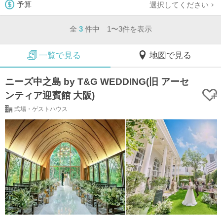
選択してください
予算
全
3
件中 1〜3件を表示
一覧で見る
地図で見る
ニーズ中之島 by T&G WEDDING(旧 アーセ
ンティア迎賓館 大阪)
式場・ゲストハウス