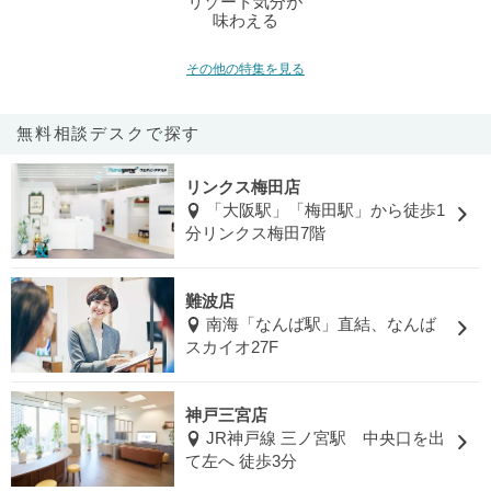
リゾート気分が
味わえる
その他の特集を見る
無料相談デスクで探す
リンクス梅田店
「大阪駅」「梅田駅」から徒歩1
分リンクス梅田7階
難波店
南海「なんば駅」直結、なんば
スカイオ27F
神戸三宮店
JR神戸線 三ノ宮駅 中央口を出
て左へ 徒歩3分