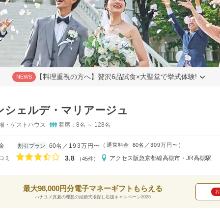
【料理重視の方へ】贅沢6品試食×大聖堂で挙式体験!
NEWS
ンシェルデ・マリアージュ
場・ゲストハウス
着席：8名 ～ 128名
（
通常料金
60名
309万円〜
）
金
60名
193万円〜
割引プラン
口コミ評価
3.8
コミ
アクセス
阪急京都線高槻市・JR高槻駅
（45件）
最大98,000円分電子マネーギフトもらえる
お
ハナユメ真夏の理想の結婚式場探し応援キャンペーン2026