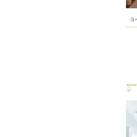
ヨ
POINT
2