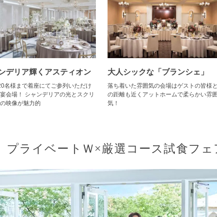
ンデリア輝くアスティオン
大人シックな「ブランシェ」
20名様まで着座にてご参列いただけ
落ち着いた雰囲気の会場はゲストの皆様
宴会場！ シャンデリアの光とスクリ
の距離も近くアットホームで柔らかい雰
の映像が魅力的
気！
プライベートＷ×厳選コース試食フェ