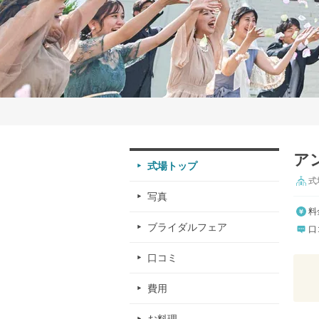
ア
式場トップ
式
写真
料
ブライダルフェア
口
口コミ
費用