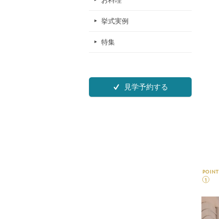
お料理
挙式実例
特集
見学予約する
POINT
1