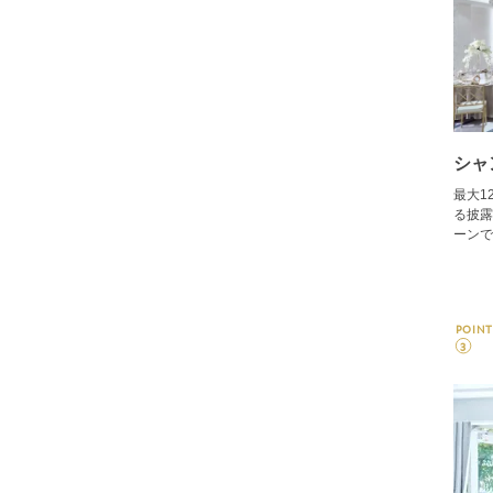
シャ
最大1
る披露
ーンで
POINT
3