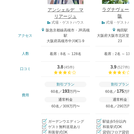
ラグナヴェール
アンシェルデ マ
阪
リアージュ
式場タイプ
式場・ゲストハウス
式場・ゲストハ
阪急京都線高槻市・JR高槻
梅田駅
アクセス
駅
大阪府大阪市北区堂島浜1
大阪府高槻市中川町1-9
23
人数
着席：8名 ～ 128名
着席：2名 ～ 114
3.8
3.9
(
45件
)
(
527件
)
口コミ
口コミ評価
割引プラン
割引プラン
193
175
60名／
万円〜
60名／
万円
費用
通常料金
通常料金
60名／309万円〜
60名／290万円
ガーデンウエディング
駅徒歩5分以内
ゲスト無料送迎あり
和装挙式OK
和装挙式OK
貸切(フロア貸切含