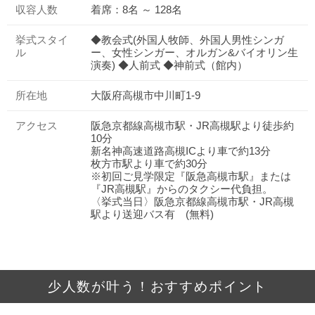
収容人数
着席：8名 ～ 128名
挙式スタイ
◆教会式(外国人牧師、外国人男性シンガ
ル
ー、女性シンガー、オルガン&バイオリン生
演奏) ◆人前式 ◆神前式（館内）
所在地
大阪府高槻市中川町1-9
アクセス
阪急京都線高槻市駅・JR高槻駅より徒歩約
10分
新名神高速道路高槻ICより車で約13分
枚方市駅より車で約30分
※初回ご見学限定『阪急高槻市駅』または
『JR高槻駅』からのタクシー代負担。
〈挙式当日〉阪急京都線高槻市駅・JR高槻
駅より送迎バス有 (無料)
少人数が叶う！おすすめポイント