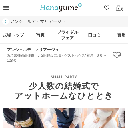
クリップ
ログ
アンシェルデ・マリアージュ
ブライダル
式場トップ
写真
口コミ
費用
フェア
アンシェルデ・マリアージュ
阪急京都線高槻市・JR高槻駅/ 式場・ゲストハウス/ 着席：8名 ～
クリ
128名
少人数の結婚式で
アットホームなひととき