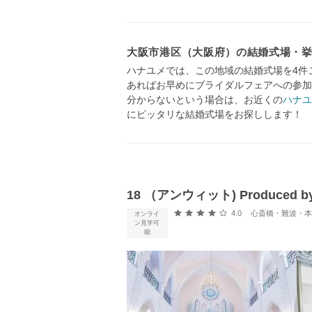
大阪市港区（大阪府）の結婚式場・
ハナユメでは、この地域の結婚式場を4件
あればお早めにブライダルフェアへの参加
分からないという場合は、お近くの
ハナユ
にピッタリな結婚式場をお探しします！
18 （アンウィット) Produced by C
口コミ評価
4.0
心斎橋・難波・本町・天王寺・
オンライ
ン見学可
能