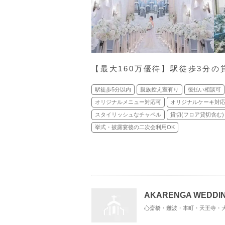
【最大160万優待】駅徒歩3分
駅徒歩5分以内
親族控え室有り
後払い相談可
オリジナルメニュー対応可
オリジナルケーキ対
スタイリッシュなチャペル
貸切(フロア貸切含む)
挙式・披露宴後の二次会利用OK
AKARENGA WEDDI