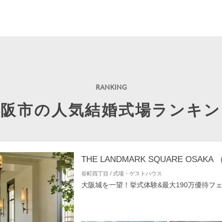
大阪市の人気結婚式場ランキン
谷町四丁目 / 式場・ゲストハウス
大阪城を一望！挙式体験&最大190万優待フ