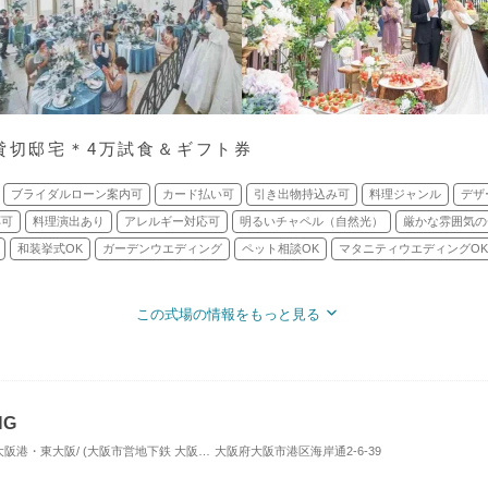
の貸切邸宅＊4万試食＆ギフト券
ブライダルローン案内可
カード払い可
引き出物持込み可
料理ジャンル
デザ
応可
料理演出あり
アレルギー対応可
明るいチャペル（自然光）
厳かな雰囲気の
和装挙式OK
ガーデンウエディング
ペット相談OK
マタニティウエディングOK
この式場の情報をもっと見る
NG
心斎橋・難波・本町・天王寺・大阪港・東大阪/ (大阪市営地下鉄 大阪港駅)/ 式場・ゲストハウス
大阪府大阪市港区海岸通2-6-39