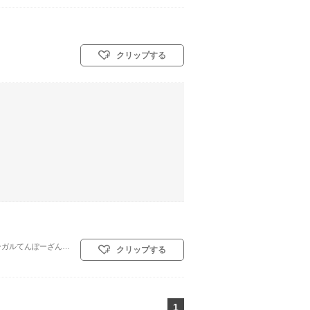
クリップする
大阪府大阪市港区海岸通１－５－１５（ホテルシーガルてんぽーざん大阪内）
クリップする
1