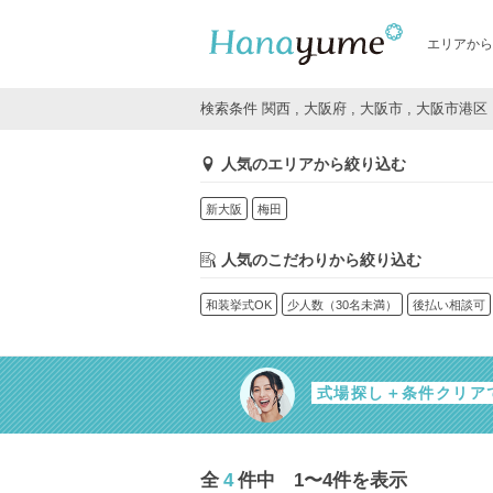
エリアから
検索条件 関西 , 大阪府 , 大阪市 , 大阪市港区
人気のエリアから絞り込む
新大阪
梅田
人気のこだわりから絞り込む
和装挙式OK
少人数（30名未満）
後払い相談可
式場探し＋条件クリア
全
4
件中 1〜4件を表示