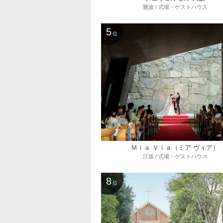
難波 / 式場・ゲストハウス
5
位
Ｍｉａ Ｖｉａ（ミア ヴィア）
江坂 / 式場・ゲストハウス
8
位