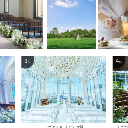
3
4
位
位
アヴァンセ リアン 大阪
ラグナヴ