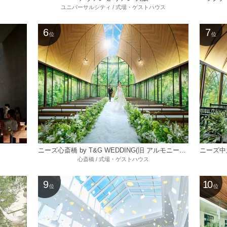
ユニバーサルシティ / 式場・ゲストハウス
6
7
位
位
ニーズ心斎橋 by T&G WEDDING(旧 アルモニーアンブラッセイットハウス)
心斎橋 / 式場・ゲストハウス
9
10
位
位