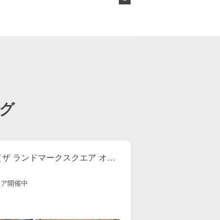
ページ目
グ
THE LANDMARK SQUARE OSAKA （ザ ランドマークスクエア オオサカ）
ェア開催中