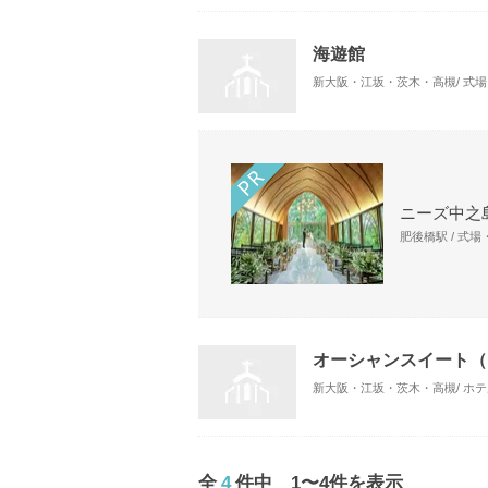
海遊館
新大阪・江坂・茨木・高槻/ 式
ニーズ中之島
肥後橋駅 / 式
オーシャンスイート（
新大阪・江坂・茨木・高槻/ ホ
全
4
件中 1〜4件を表示