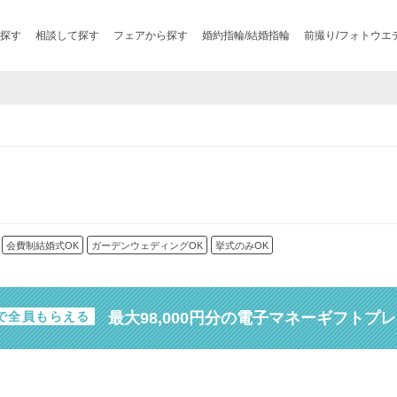
探す
相談して探す
フェアから探す
婚約指輪/結婚指輪
前撮り/フォトウエ
会費制結婚式OK
ガーデンウェディングOK
挙式のみOK
最大98,000円分の電子マネーギフトプ
で全員もらえる