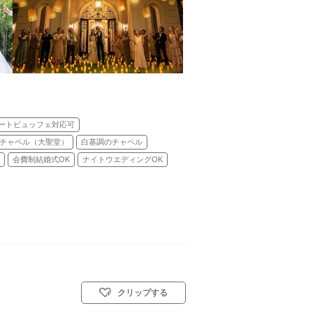
ートビュッフェ対応可
チャペル（大聖堂）
白基調のチャペル
会費制結婚式OK
ナイトウエディングOK
クリップする