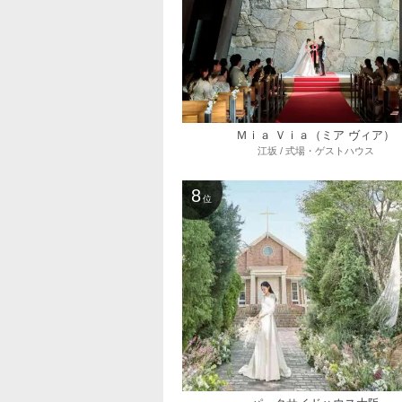
Ｍｉａ Ｖｉａ（ミア ヴィア）
江坂 / 式場・ゲストハウス
8
位