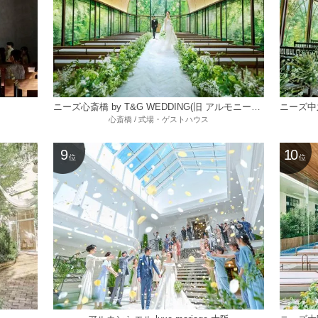
ニーズ心斎橋 by T&G WEDDING(旧 アルモニーアンブラッセイットハウス)
心斎橋 / 式場・ゲストハウス
9
10
位
位