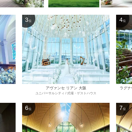
3
4
位
位
アヴァンセ リアン 大阪
ラグナヴ
ユニバーサルシティ / 式場・ゲストハウス
6
7
位
位