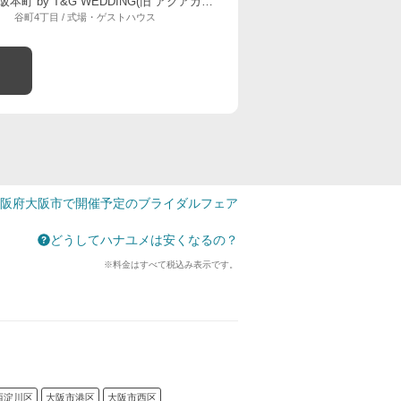
ニーズ大阪本町 by T&G WEDDING(旧 アクアガーデンテラス 大阪)
谷町4丁目 / 式場・ゲストハウス
阪府大阪市で開催予定のブライダルフェア
どうしてハナユメは安くなるの？
※料金はすべて税込み表示です。
西淀川区
大阪市港区
大阪市西区