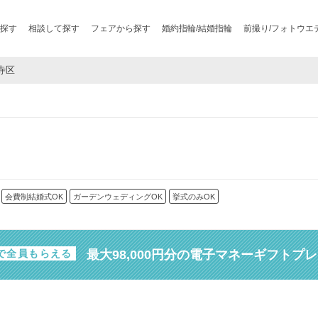
探す
相談して探す
フェアから探す
婚約指輪/結婚指輪
前撮り/フォトウエ
王寺区
会費制結婚式OK
ガーデンウェディングOK
挙式のみOK
最大98,000円分の電子マネーギフトプ
で全員もらえる