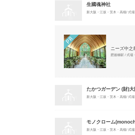
生國魂神社
新大阪・江坂・茨木・高槻/ 式
ニーズ中之島
肥後橋駅 / 式
たかつガーデン (財)
新大阪・江坂・茨木・高槻/ 式
モノクローム(monoch
新大阪・江坂・茨木・高槻/ 式