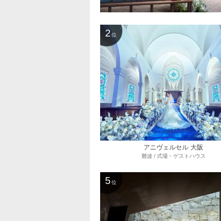
2
位
アニヴェルセル 大阪
難波 / 式場・ゲストハウス
5
位