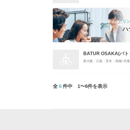
リ
ハ
BATUR OSAKA(バ
新大阪・江坂・茨木・高槻/ 式
全
6
件中 1〜6件を表示