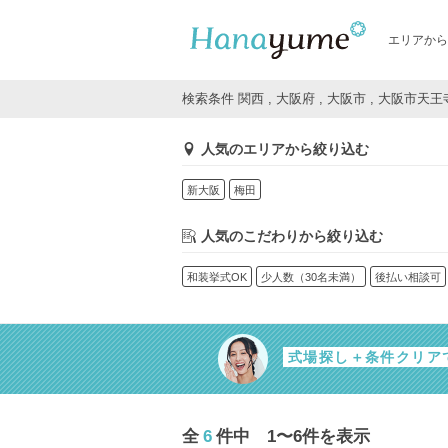
エリアから
検索条件 関西 , 大阪府 , 大阪市 , 大阪市天
人気のエリアから絞り込む
新大阪
梅田
人気のこだわりから絞り込む
和装挙式OK
少人数（30名未満）
後払い相談可
式場探し＋条件クリア
全
6
件中 1〜6件を表示