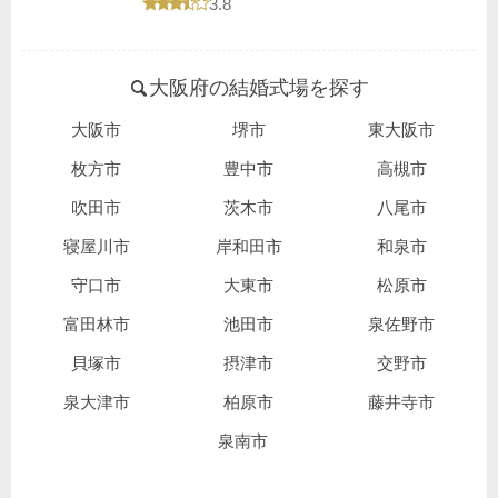
口コミ評価
3.8
大阪府の結婚式場を探す
大阪市
堺市
東大阪市
枚方市
豊中市
高槻市
吹田市
茨木市
八尾市
寝屋川市
岸和田市
和泉市
守口市
大東市
松原市
富田林市
池田市
泉佐野市
貝塚市
摂津市
交野市
泉大津市
柏原市
藤井寺市
泉南市