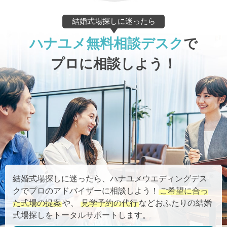
結婚式場探しに迷ったら
ハナユメ無料相談デスク
で
プロに相談しよう！
結婚式場探しに迷ったら、ハナユメウエディングデス
クでプロのアドバイザーに相談しよう！
ご希望に合っ
た式場の提案
や、
見学予約の代行
などおふたりの結婚
式場探しをトータルサポートします。