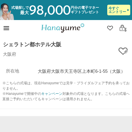
98,000
式場探しで
円分の電子マネー
今すぐ
エントリー
ギフトプレゼント
最大
クリップ
ログ
シェラトン都ホテル大阪
ク
大阪府
所在地
大阪府大阪市天王寺区上本町6-1-55（大阪）
※こちらの式場は、現在Hanayumeでは見学・ブライダルフェア予約を承ってお
りません。
※Hanayumeで開催中の
キャンペーン
対象外の式場となります。こちらの式場へ
直接ご予約いただいてもキャンペーンは適用されません。