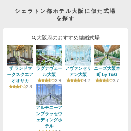
シェラトン都ホテル大阪に似た式場
を探す
大阪府のおすすめ結婚式場
ザ ランドマ
ラグナヴェー
アヴァンセリ
ニーズ大阪本
ークスクエア
ル大阪
アン大阪
町 by T&G
口コミ評価
口コミ評価
口コミ評
オオサカ
3.9
4.2
3.7
口コミ評価
3.8
アルモニーア
ンブラッセウ
ェディングホ
テル