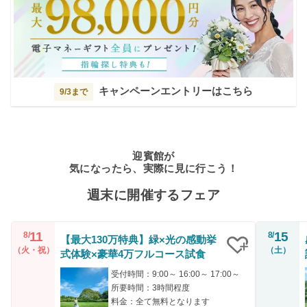
キャンペーンエントリーはこちら
9/3まで
迎賓館が
気になったら、実際に見に行こう！
週末に開催するフェア
11
15
8/
8/
【最大130万特典】緑×光の感動挙
（火・祝）
（土）
式体験×豪華4万フルコース試食
クリップ
受付時間：9:00～ 16:00～ 17:00～
所要時間：3時間程度
料金：全て無料となります