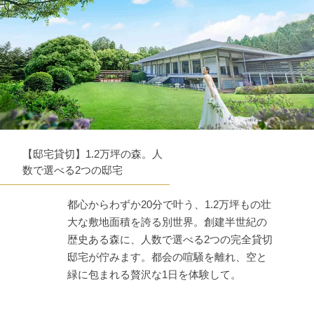
【邸宅貸切】1.2万坪の森。人
数で選べる2つの邸宅
都心からわずか20分で叶う、1.2万坪もの壮
大な敷地面積を誇る別世界。創建半世紀の
歴史ある森に、人数で選べる2つの完全貸切
邸宅が佇みます。都会の喧騒を離れ、空と
緑に包まれる贅沢な1日を体験して。