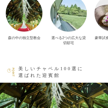
森の中の独立型教会
選べる2つの広大な貸
豪華試
切邸宅
美しいチャペル100選に
POINT
1
選ばれた迎賓館