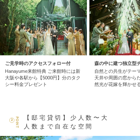
ご見学時のアクセスフォロー付
森の中に建つ独立型
Hanayume来館特典 ご来館時には新
自然との共生がテー
大阪や各駅から【5000円】分のタク
天井や周囲の窓から
シー料金プレゼント
然光が花嫁を輝かせ
【邸宅貸切】少人数〜大
POINT
2
人数まで自在な空間