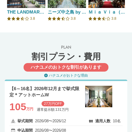
THE LANDMARK SQUARE OSAKA （ザ ランドマークスクエア オオサカ）
ニーズ中之島 by T&G WEDDING(旧 アーセンティア迎賓館 大阪)
Ｍｉａ Ｖｉａ（ミア ヴィア）
3.8
3.8
3.8
口コミ評価
口コミ評価
口コミ評価
PLAN
割引プラン・費用
ハナユメのおトクな割引があります
ハナユメがおトクな理由
【6～16名】2026年12月まで挙式限
定＊アットホームW
105
27万円OFF
万円
通常提示額:131万円
挙式期間
2026/08〜2026/12
適用人数
10名
申込期間
2026/08〜2026/08