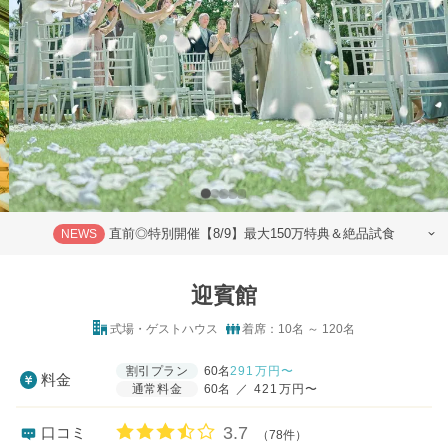
直前◎特別開催【8/9】最大150万特典＆絶品試食
NEWS
迎賓館
式場・ゲストハウス
着席：10名 ～ 120名
割引プラン
60名
291
万円〜
料金
通常料金
60名
／
421万円〜
口コミ評価
3.7
口コミ
（78件）