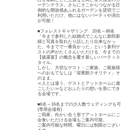
ーデンテラス。さらにそこからつながる圧
倒的な開放感あふれるガーデンを貸切でご
利用いただけ、他にはないパーティや演出
が可能！
■フォレストギャザリング 20名～88名
「今まで参列した結婚式でこんなに新郎新
婦と写真を取れたり話したり出来なかっ
た。今までで一番良かった」という参列ゲ
ストの声がたくさんいただける、今までの
【披露宴】の概念を覆す新しいパーティス
タイル。
しかし、大切なゲスト・ご家族、ご親族様
へのおもてなしは「迎賓館クオリティ」そ
のまま。
≪人とは違う、ゲストとアットホームに過
ごしたい≫などおふたりの想いを形にでき
る会場です。
■6名～16名までの少人数ウェディングも可
(専用会場有)
ご両家、向かい合う形でアットホームにご
会食いただける会場もご案内可能。
ご案内可能な時間、曜日には制限がござい