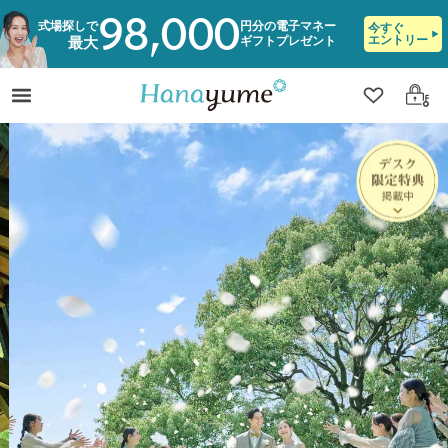
98,000
式場探しで
円分の電子マネー
今すぐ
エントリー
ギフトプレゼント
最大
クリップ
ログ