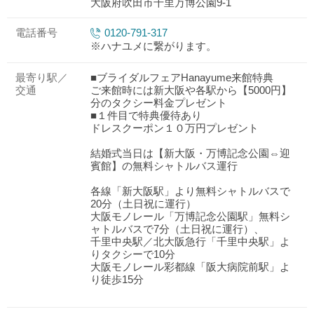
大阪府吹田市千里万博公園9-1
電話番号
0120-791-317
※ハナユメに繋がります。
最寄り駅／
■ブライダルフェアHanayume来館特典
交通
ご来館時には新大阪や各駅から【5000円】
分のタクシー料金プレゼント
■１件目で特典優待あり
ドレスクーポン１０万円プレゼント
結婚式当日は【新大阪・万博記念公園⇔迎
賓館】の無料シャトルバス運行
各線「新大阪駅」より無料シャトルバスで
20分（土日祝に運行）
大阪モノレール「万博記念公園駅」無料シ
ャトルバスで7分（土日祝に運行）、
千里中央駅／北大阪急行「千里中央駅」よ
りタクシーで10分
大阪モノレール彩都線「阪大病院前駅」よ
り徒歩15分