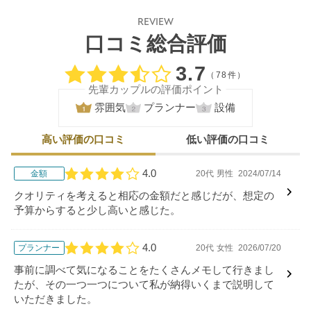
REVIEW
口コミ総合評価
口コミ評価
3.7
（78件）
先輩カップルの評価ポイント
雰囲気
プランナー
設備
高い評価の口コミ
低い評価の口コミ
4.0
金額
20代
男性
2024/07/14
口コミ評価
クオリティを考えると相応の金額だと感じだが、想定の
予算からすると少し高いと感じた。
4.0
プランナー
20代
女性
2026/07/20
口コミ評価
事前に調べて気になることをたくさんメモして行きまし
たが、その一つ一つについて私が納得いくまで説明して
いただきました。