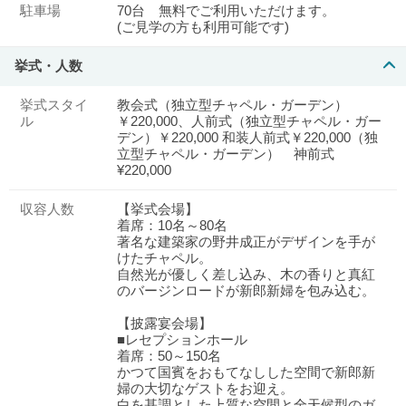
駐車場
70台 無料でご利用いただけます。
(ご見学の方も利用可能です)
挙式・人数
挙式スタイ
教会式（独立型チャペル・ガーデン）
ル
￥220,000、人前式（独立型チャペル・ガー
デン）￥220,000 和装人前式￥220,000（独
立型チャペル・ガーデン） 神前式
¥220,000
収容人数
【挙式会場】
着席：10名～80名
著名な建築家の野井成正がデザインを手が
けたチャペル。
自然光が優しく差し込み、木の香りと真紅
のバージンロードが新郎新婦を包み込む。
【披露宴会場】
■レセプションホール
着席：50～150名
かつて国賓をおもてなしした空間で新郎新
婦の大切なゲストをお迎え。
白を基調とした上質な空間と全天候型のガ