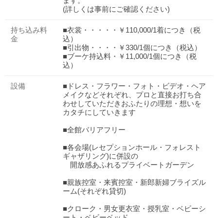
ます。
(詳しくは事前にご確認ください)
持ち込み料
■衣裳・・・・・￥110,000/1着につき（税
金
込）
■引出物・・・・￥330/1個につき（税込）
■ブーケ持込料・￥11,000/1個につき（税
込）
設備
■ドレス・フラワー・フォト・ビデオ・ヘア
メイクなどそれぞれ、プロと直接お打ち合
わせしていただきおふたりの理想・想いを
カタチにしていきます
■全館バリアフリー
■各会場(レセプションホール・フォレスト
ギャザリング)に併設の
開放感あふれるプライベートガーデン
■親族控室・来賓控室・新郎新婦ブライズル
おトクな特典つきフェア
ーム(それぞれ貸切)
フェア一覧
8/11
残◯
(火・祝)
■クローク・男女更衣室・授乳室・ベビーシ
【来館特典】4万円相当無料フルコース試食
ート・ベビーベッド