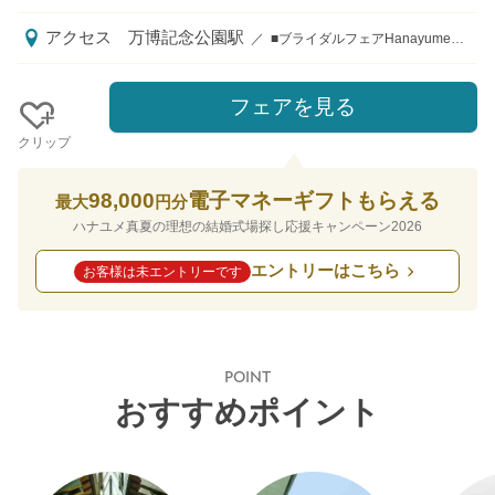
アクセス
万博記念公園駅
／
■ブライダルフェアHanayume来館特典 ご来館時には新大阪や各駅から【5000円】分のタクシー料金プレゼント ■１件目で特典優待あり ドレスクーポン１０万円プレゼント 結婚式当日は【新大阪・万博記念公園⇔迎賓館】の無料シャトルバス運行 各線「新大阪駅」より無料シャトルバスで20分（土日祝に運行） 大阪モノレール「万博記念公園駅」無料シャトルバスで7分（土日祝に運行）、 千里中央駅／北大阪急行「千里中央駅」よりタクシーで10分 大阪モノレール彩都線「阪大病院前駅」より徒歩15分
フェアを見る
クリップ
98,000
電子マネーギフトもらえる
最大
円分
ハナユメ真夏の理想の結婚式場探し応援キャンペーン2026
エントリーはこちら
お客様は未エントリーです
POINT
おすすめポイント