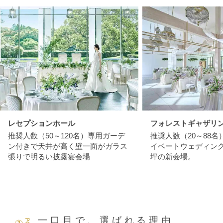
レセプションホール
フォレストギャザリ
推奨人数（50～120名）専用ガーデ
推奨人数（20～88
ン付きで天井が高く壁一面がガラス
イベートウェディング
張りで明るい披露宴会場
坪の新会場。
一口目で、選ばれる理由