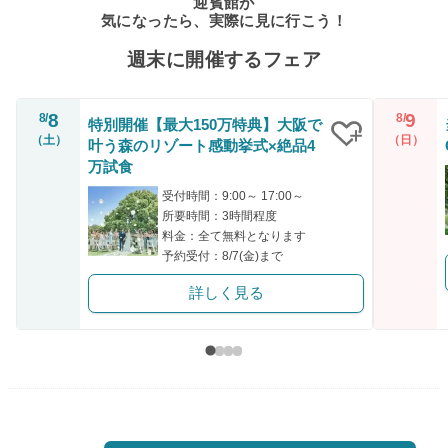
迎賓館が
気になったら、実際に見に行こう！
週末に開催するフェア
8
9
8/
8/
特別開催【最大150万特典】大阪で
（土）
（日）
叶う森のリゾート感動挙式×絶品4
クリップ
万試食
受付時間：9:00～ 17:00～
所要時間：3時間程度
料金：全て無料となります
予約受付：8/7(金)まで
詳しく見る