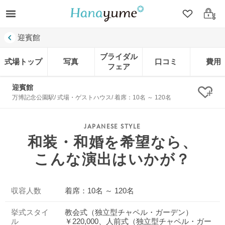
クリップ
ログ
迎賓館
ブライダル
式場トップ
写真
口コミ
費用
フェア
迎賓館
クリ
万博記念公園駅/ 式場・ゲストハウス/ 着席：10名 ～ 120名
和装・和婚を希望なら、
こんな演出はいかが？
収容人数
着席：10名 ～ 120名
挙式スタイ
教会式（独立型チャペル・ガーデン）
ル
￥220,000、人前式（独立型チャペル・ガー