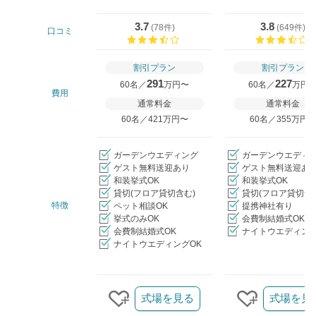
3.7
3.8
(
78件
)
(
649件
)
口コミ
口コミ評価
割引プラン
割引プラン
291
227
60名／
万円〜
60名／
万円
費用
通常料金
通常料金
60名／421万円〜
60名／355万円
ガーデンウエディング
ガーデンウエディ
ゲスト無料送迎あり
ゲスト無料送迎あ
和装挙式OK
和装挙式OK
貸切(フロア貸切含む)
貸切(フロア貸切含
特徴
ペット相談OK
提携神社有り
挙式のみOK
会費制結婚式OK
会費制結婚式OK
ナイトウエディング
ナイトウエディングOK
クリップ/詳細を見る
式場を見る
式場を見
クリップする
クリップす