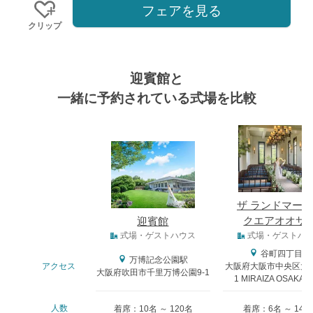
フェアを見る
クリップ
迎賓館と
一緒に予約されている式場を比較
式場
ザ ランドマー
クエアオオサ
迎賓館
式場タイプ
式場・ゲストハウス
式場・ゲストハ
谷町四丁目駅
万博記念公園駅
アクセス
大阪府大阪市中央区大阪
大阪府吹田市千里万博公園9-1
1 MIRAIZA OSAKA-
人数
着席：10名 ～ 120名
着席：6名 ～ 146