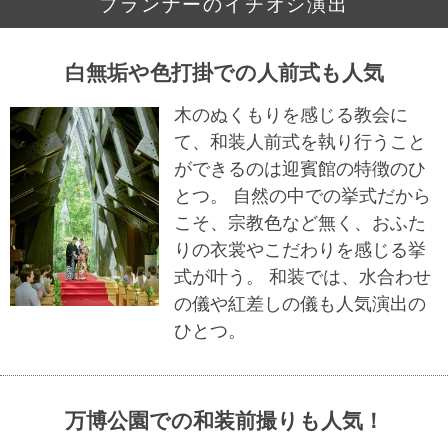
プランナーのイチオシ演出
白無垢や色打掛での人前式も人気
木のぬくもりを感じる教会に
て、和装人前式を執り行うこと
ができるのは迎賓館の特徴のひ
とつ。 自然の中での挙式だから
こそ、宗教色など無く、おふた
りの衣裳やこだわりを感じる挙
式が叶う。 和装では、水合わせ
の儀や紅差しの儀も人気演出の
ひとつ。
万博公園での和装前撮りも人気！