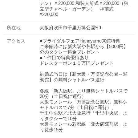
デン）￥220,000 和装人前式￥220,000（独
立型チャペル・ガーデン） 神前式
¥220,000
所在地
大阪府吹田市千里万博公園9-1
アクセス
■ブライダルフェアHanayume来館特典
ご来館時には新大阪や各駅から【5000円】
分のタクシー料金プレゼント
■１件目で特典優待あり
ドレスクーポン１０万円プレゼント
結婚式当日は【新大阪・万博記念公園⇔迎
賓館】の無料シャトルバス運行
各線「新大阪駅」より無料シャトルバスで
20分（土日祝に運行）
大阪モノレール「万博記念公園駅」無料シ
ャトルバスで7分（土日祝に運行）、
千里中央駅／北大阪急行「千里中央駅」よ
りタクシーで10分
大阪モノレール彩都線「阪大病院前駅」よ
り徒歩15分