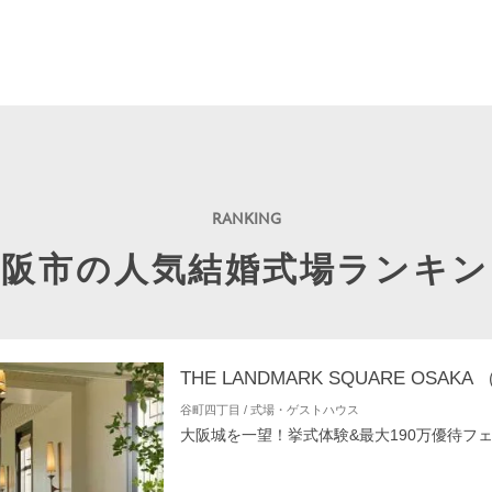
大阪市の人気結婚式場ランキン
谷町四丁目 / 式場・ゲストハウス
大阪城を一望！挙式体験&最大190万優待フ