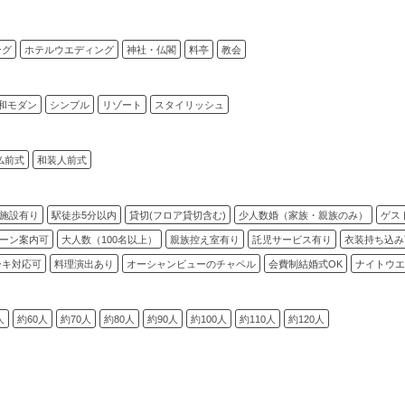
ング
ホテルウエディング
神社・仏閣
料亭
教会
和モダン
シンプル
リゾート
スタイリッシュ
仏前式
和装人前式
施設有り
駅徒歩5分以内
貸切(フロア貸切含む)
少人数婚（家族・親族のみ）
ゲス
ーン案内可
大人数（100名以上）
親族控え室有り
託児サービス有り
衣装持ち込み
ーキ対応可
料理演出あり
オーシャンビューのチャペル
会費制結婚式OK
ナイトウエ
人
約60人
約70人
約80人
約90人
約100人
約110人
約120人