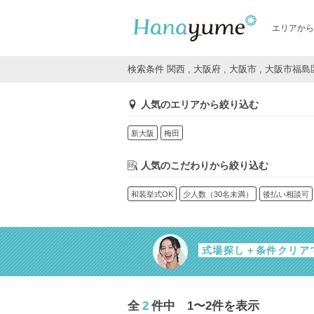
エリアから
検索条件 関西 , 大阪府 , 大阪市 , 大阪市福島
人気のエリアから絞り込む
新大阪
梅田
人気のこだわりから絞り込む
和装挙式OK
少人数（30名未満）
後払い相談可
式場探し＋条件クリア
全
2
件中 1〜2件を表示