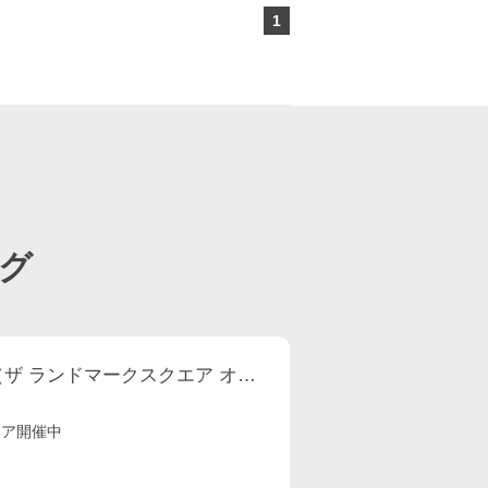
1
ページ目
グ
THE LANDMARK SQUARE OSAKA （ザ ランドマークスクエア オオサカ）
ェア開催中