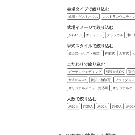
会場タイプで絞り込む
式場・ゲストハウス
レストランウエディ
式場イメージで絞り込む
かわいい
ナチュラル
クラシカル
和・
挙式スタイルで絞り込む
教会式(キリスト教式)
神前式
人前式
こだわりで絞り込む
ガーデンウエディング
和装挙式OK
宿泊
挙式のみOK
後払い相談可
ブライダルロ
オリジナルメニュー対応可
オリジナルケ
人数で絞り込む
約10人
約20人
約30人
約40人
約50