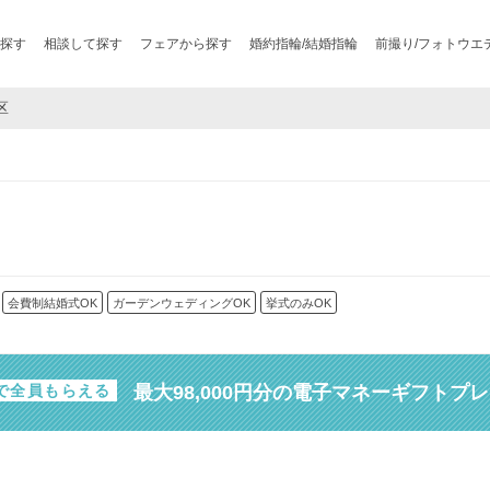
探す
相談して探す
フェアから探す
婚約指輪/結婚指輪
前撮り/フォトウエ
区
会費制結婚式OK
ガーデンウェディングOK
挙式のみOK
最大98,000円分の電子マネーギフトプ
で全員もらえる