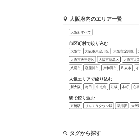
大阪府内のエリア一覧
大阪府すべて
市区町村で絞り込む
大阪市
大阪市東淀川区
大阪市淀川区
大阪市天王寺区
大阪市福島区
大阪市此
八尾市
寝屋川市
岸和田市
和泉市
守
人気エリアで絞り込む
新大阪
梅田
中之島
江坂
本町
心
駅で絞り込む
京橋駅
りんくうタウン駅
深井駅
大阪
タグから探す