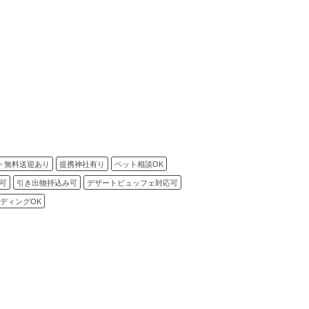
ト無料送迎あり
提携神社有り
ペット相談OK
可
引き出物持込み可
デザートビュッフェ対応可
ディングOK