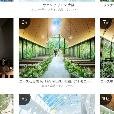
アヴァンセ リアン 大阪
ラグナヴ
ユニバーサルシティ / 式場・ゲストハウス
6
7
位
位
ニーズ心斎橋 by T&G WEDDING(旧 アルモニーアンブラッセイットハウス)
心斎橋 / 式場・ゲストハウス
9
10
位
位