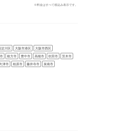
※料金はすべて税込み表示です。
西淀川区
大阪市港区
大阪市西区
市
枚方市
豊中市
高槻市
吹田市
茨木市
大津市
柏原市
藤井寺市
泉南市