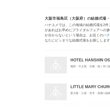
大阪市福島区（大阪府）の結婚式場
ハナユメでは、この地域の結婚式場を2件
があればお早めにブライダルフェアへの参
か分からないという場合は、お近くの
ハナ
なたにピッタリな結婚式場をお探しします
HOTEL HANSHIN
梅田・中之島・京橋・桜ノ宮/ (
LITTLE MARY CHU
新大阪・江坂・茨木・高槻/ (福島