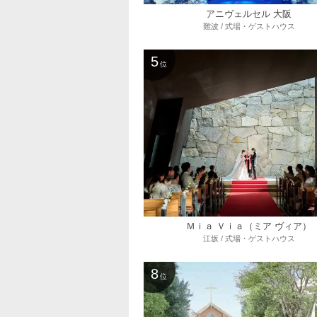
アニヴェルセル 大阪
難波 / 式場・ゲストハウス
5
位
Ｍｉａ Ｖｉａ（ミア ヴィア）
江坂 / 式場・ゲストハウス
8
位