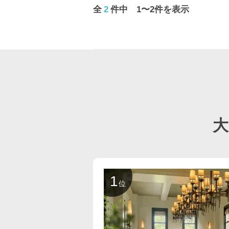
全
2
件中 1〜2件を表示
1
位