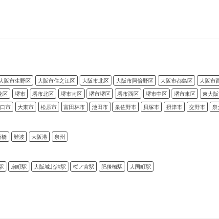
大阪市生野区
大阪市住之江区
大阪市北区
大阪市阿倍野区
大阪市都島区
大阪市
花区
堺市
堺市北区
堺市南区
堺市堺区
堺市西区
堺市中区
堺市東区
東大阪
口市
大東市
松原市
富田林市
池田市
泉佐野市
貝塚市
摂津市
交野市
泉
斎橋
難波
大阪港
泉州
駅
扇町駅
大阪城北詰駅
桜ノ宮駅
肥後橋駅
大国町駅