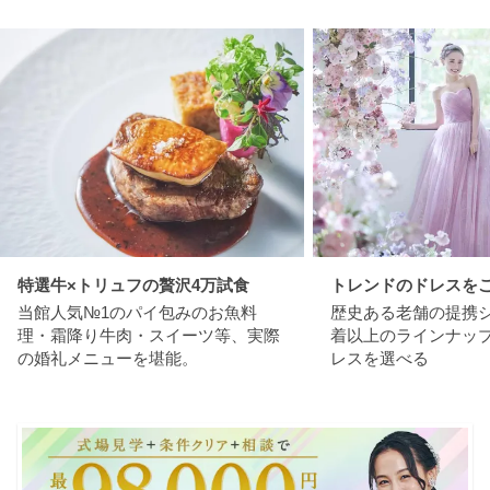
特選牛×トリュフの贅沢4万試食
トレンドのドレスを
当館人気№1のパイ包みのお魚料
歴史ある老舗の提携ショ
理・霜降り牛肉・スイーツ等、実際
着以上のラインナッ
の婚礼メニューを堪能。
レスを選べる