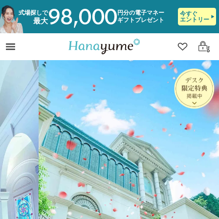
98,000
式場探しで
円分の電子マネー
今すぐ
エントリー
ギフトプレゼント
最大
クリップ
ログ