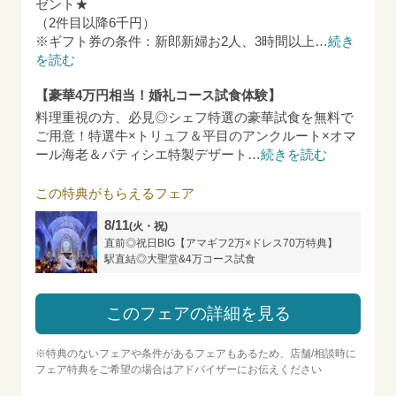
ゼント★
（2件目以降6千円）
※ギフト券の条件：新郎新婦お2人、3時間以上
…
続き
を読む
【豪華4万円相当！婚礼コース試食体験】
料理重視の方、必見◎シェフ特選の豪華試食を無料で
ご用意！特選牛×トリュフ＆平目のアンクルート×オマ
ール海老＆パティシエ特製デザート
…
続きを読む
この特典がもらえるフェア
8/11
(火・祝)
直前◎祝日BIG【アマギフ2万×ドレス70万特典】
駅直結◎大聖堂&4万コース試食
このフェアの詳細を見る
※特典のないフェアや条件があるフェアもあるため、店舗/相談時に
フェア特典をご希望の場合はアドバイザーにお伝えください