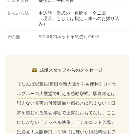
ゲスト送迎
提携にて手配可能
支払い方法
申込時、挙式の一週間前 全二回
（現金、もしくは指定口座へのお振り込
み）
その他
※24時間ネット予約受付OK※
式場スタッフからのメッセージ
【なんば駅直結!梅田や新大阪からも便利】ロイヤ
ルブルーの大聖堂で叶える感動挙式。駅直結とは
思えない充実の付帯設備と都心とは思えない非日
常を感じれる貸切邸宅で上質なおもてなし。ここ
おトクな特典つきフェア
フェア一覧
にしかない「チャペル映像」「シルエット入場」
8/11
残◯
(火・祝)
【1件目ご見学でAmazon2万円】
は必見！大阪府口コミNo.1に輝いた絶品料理もフ