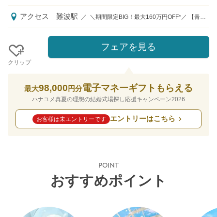
アクセス
難波駅
／
＼期間限定BIG！最大160万円OFF*／ 【青の大聖堂×全天候型施設×好立地】で花嫁の憧れもゲスト満足も叶う！ ウェディングドレス＆カラードレス無料(最大70万円)の特典が使える お得な期間にぜひお越しくださいませ！ ※特典内容は、時期・人数により変動いたします 《アクセス》 ■交通機関ご利用の場合 ・JR難波駅 徒歩1分 ・地下鉄各線なんば駅 徒歩3～7分 ・大阪難波駅 徒歩7分 ・南海線なんば駅 徒歩10分 ■お車ご利用の場合 ・阪神高速1号環状線湊町出口車で1分 《アクセス便利》 ■新大阪・梅田・奈良・南大阪からもアクセス良好！ ■OCAT徒歩3分！空港からもリムジンバス1本で乗り換えなし！
フェアを見る
クリップ
98,000
電子マネーギフトもらえる
最大
円分
ハナユメ真夏の理想の結婚式場探し応援キャンペーン2026
エントリーはこちら
お客様は未エントリーです
POINT
おすすめポイント