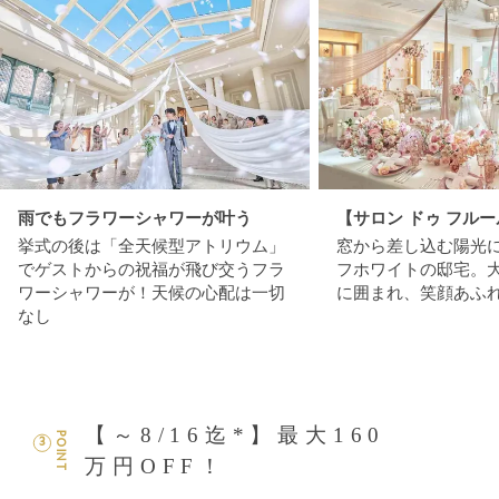
雨でもフラワーシャワーが叶う
【サロン ドゥ フル
挙式の後は「全天候型アトリウム」
窓から差し込む陽光
でゲストからの祝福が飛び交うフラ
フホワイトの邸宅。
ワーシャワーが！天候の心配は一切
に囲まれ、笑顔あふ
なし
【～8/16迄*】最大160
POINT
3
万円OFF！