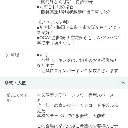
・南海線なんば駅 徒歩10分
■お車ご利用の場合
・阪神高速1号環状線湊町出口車で1分
《アクセス便利》
■新大阪・梅田・奈良・南大阪からもアクセ
ス良好！
■OCAT徒歩3分！空港からもリムジンバス1
本で乗り換えなし！
駐車場
■あり
・当館パーキングはご婚礼のお客様優先と
なります
・近隣にコインパーキング多数ございます
挙式・人数
挙式スタイ
全天候型フラワーシャワー専用スペース
ル
と、
唯一無二の青いヴァージンロードを兼ね備
えた
本格的チャペルでの教会式、人前式
この会場は挙式のみご希望のお客様のご予