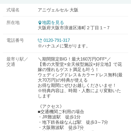
式場名
アニヴェルセル 大阪
所在地
地図を見る
大阪府大阪市浪速区湊町２丁目１−７
電話番号
0120-791-317
※ハナユメに繋がります。
最寄り駅／
＼期間限定BIG！最大160万円OFF*／
交通
【青の大聖堂×全天候型施設×好立地】で花
嫁の憧れもゲスト満足も叶う！
ウェディングドレス＆カラードレス無料(最
大70万円)の特典が使える
お得な期間にぜひお越しくださいませ！
※特典内容は、時期・人数により変動いた
します
《アクセス》
■交通機関ご利用の場合
・JR難波駅 徒歩1分
・地下鉄各線なんば駅 徒歩3～7分
・大阪難波駅 徒歩7分