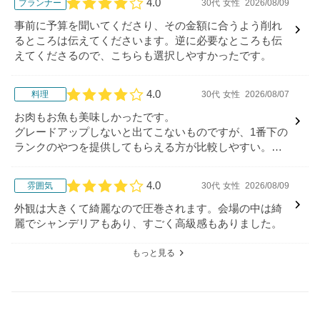
4.0
プランナー
30代
女性
2026/08/09
口コミ評価
事前に予算を聞いてくださり、その金額に合うよう削れ
るところは伝えてくださいます。逆に必要なところも伝
えてくださるので、こちらも選択しやすかったです。
4.0
料理
30代
女性
2026/08/07
口コミ評価
お肉もお魚も美味しかったです。
グレードアップしないと出てこないものですが、1番下の
ランクのやつを提供してもらえる方が比較しやすい。料
理の一部だけ変更できるみたいなのでいいとはおもいま
す。
4.0
雰囲気
30代
女性
2026/08/09
口コミ評価
外観は大きくて綺麗なので圧巻されます。会場の中は綺
麗でシャンデリアもあり、すごく高級感もありました。
もっと見る