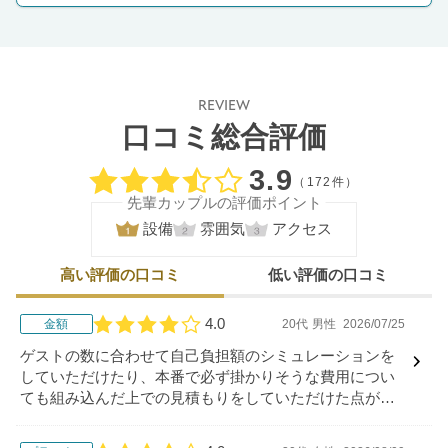
REVIEW
口コミ総合評価
口コミ評価
3.9
（172件）
先輩カップルの評価ポイント
設備
雰囲気
アクセス
高い評価の口コミ
低い評価の口コミ
4.0
金額
20代
男性
2026/07/25
口コミ評価
ゲストの数に合わせて自己負担額のシミュレーションを
していただけたり、本番で必ず掛かりそうな費用につい
ても組み込んだ上での見積もりをしていただけた点が実
際のイメージがつき、ありがたかったです。