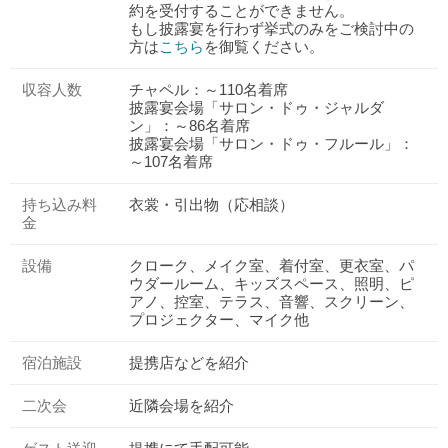
約を受付することができません。
もし披露宴を行わず挙式のみをご検討中の
方は
こちら
を御覧ください。
収容人数
チャペル：～110名着席
披露宴会場「サロン・ドゥ・ジャルダ
ン」：～86名着席
披露宴会場「サロン・ドゥ・フルール」：
～107名着席
持ち込み料
衣裳・引出物（応相談）
金
設備
クローク、メイク室、着付室、更衣室、パ
ウダールーム、キッズスペース、照明、ピ
アノ、控室、テラス、音響、スクリーン、
プロジェクター、マイク他
宿泊施設
提携店などを紹介
二次会
近隣会場を紹介