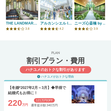
THE LANDMARK SQUARE OSAKA （ザ ランドマークスクエア オオサカ）
アルカンシエル luxe mariage 大阪
ニーズ心斎橋 by T&G WEDDING(旧 アルモニーアンブラッセイットハウス)
3.8
4.2
3.9
口コミ評価
口コミ評価
口コミ評価
PLAN
割引プラン・費用
ハナユメのおトクな割引があります
ハナユメがおトクな理由
【冬婚*2027年2月～3月】◆早得で
結婚式もお得に！
220
121万円OFF
万円
通常提示額:340万円