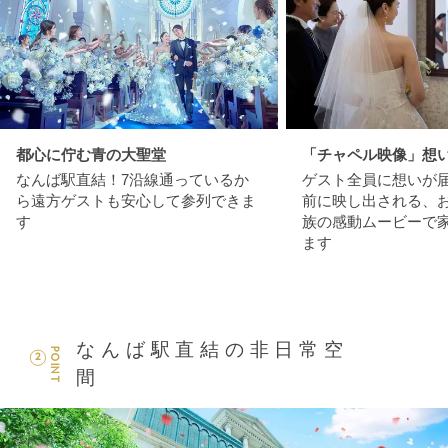
都心に佇む青の大聖堂
「チャペル映像」想
なんば駅直結！7沿線通っているか
ゲスト全員に想いが
ら遠方ゲストも安心して参列できま
前に映し出される、
す
族の感動ムービーで
ます
なんば駅直結の非日常空
POINT
2
間