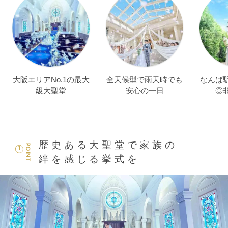
大阪エリアNo.1の最大
全天候型で雨天時でも
なんば
級大聖堂
安心の一日
◎
歴史ある大聖堂で家族の
POINT
1
絆を感じる挙式を