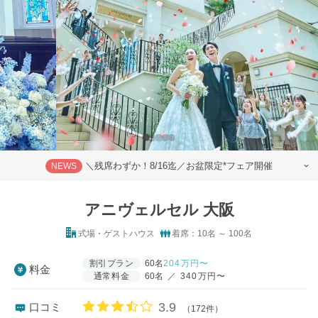
＼残席わずか！8/16迄／お盆限定*フェア開催
NEWS
アニヴェルセル 大阪
式場・ゲストハウス
着席：10名 ～ 100名
割引プラン
60名
204
万円〜
料金
通常料金
60名
／
340万円〜
口コミ評価
3.9
口コミ
（172件）