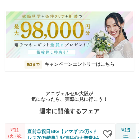
キャンペーンエントリーはこちら
9/3まで
アニヴェルセル大阪が
気になったら、実際に見に行こう！
週末に開催するフェア
11
15
8/
8/
直前◎祝日BIG【アマギフ2万×ド
（火・祝）
（土）
レス70万特典】駅直結◎大聖堂&4