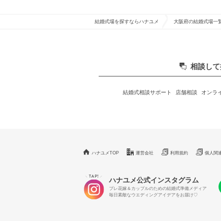
結婚式場を探すならハナユメ
大阪府の結婚式場一
相談して
結婚式相談サポート
店舗相談
オンラ
ハナユメTOP
運営会社
利用規約
個人関
TAP!
＼
／
ハナユメ公式インスタグラム
プレ花嫁＆カップルのための結婚式準備メディア
毎日素敵なウエディングアイデアをお届け♡