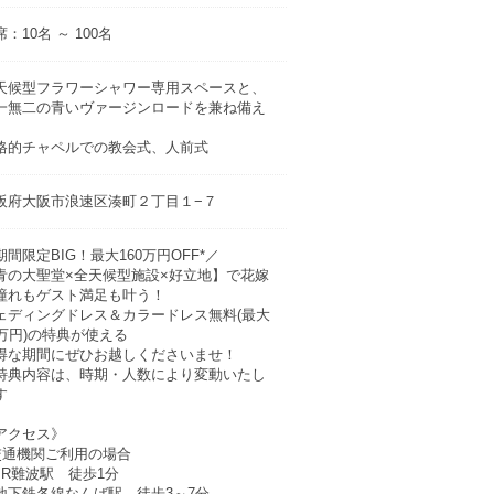
：10名 ～ 100名
天候型フラワーシャワー専用スペースと、
一無二の青いヴァージンロードを兼ね備え
格的チャペルでの教会式、人前式
阪府大阪市浪速区湊町２丁目１−７
期間限定BIG！最大160万円OFF*／
青の大聖堂×全天候型施設×好立地】で花嫁
憧れもゲスト満足も叶う！
ェディングドレス＆カラードレス無料(最大
0万円)の特典が使える
得な期間にぜひお越しくださいませ！
特典内容は、時期・人数により変動いたし
す
アクセス》
交通機関ご利用の場合
JR難波駅 徒歩1分
地下鉄各線なんば駅 徒歩3～7分