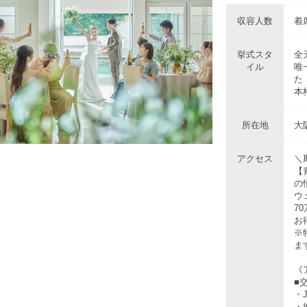
収容人数
着席
挙式スタ
全
イル
唯
た
本
所在地
大
アクセス
＼
【
の
ウ
7
お
※
ま
《
■
・
・