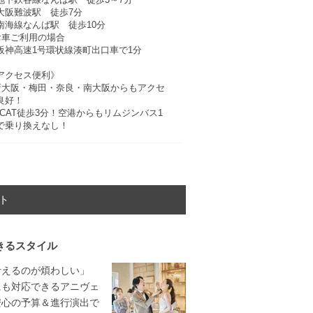
大阪難波駅 徒歩7分
南海線なんば駅 徒歩10分
お車ご利用の場合
阪神高速1号環状線湊町出口車で1分
アクセス便利》
新大阪・梅田・奈良・南大阪からもアクセ
良好！
OCAT徒歩3分！空港からもリムジンバス1
で乗り換えなし！
ト
きるスタイル
考えるのが煩わしい」
にも対応できるアニヴェ
安心の予算＆進行演出で