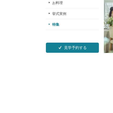
お料理
挙式実例
特集
見学予約する