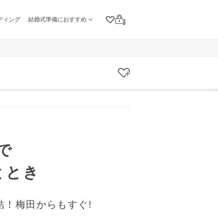
ディング
結婚式準備におすすめ
クリップリスト
ログイン
クリップする
で
ととき
結！梅田からもすぐ!