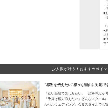
・
・
■
・
《
■
ス
■
本
少人数が叶う！おすすめポイン
“感謝を伝えたい”様々な理由に対応で
「近い距離で楽しみたい」「誰を呼ぶか
「予算は極力抑えたい」どんなスタイル
ルセルウェディング。会食スタイルでも