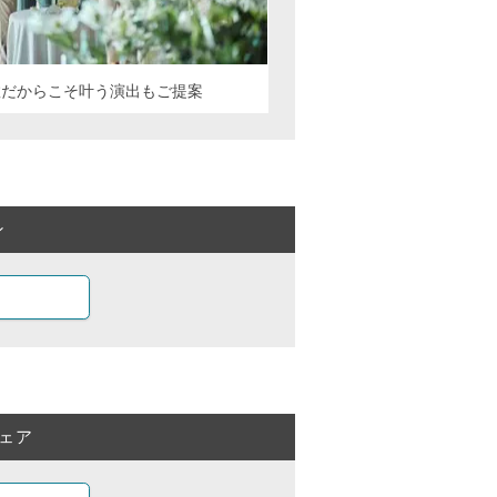
数だからこそ叶う演出もご提案
ン
ェア