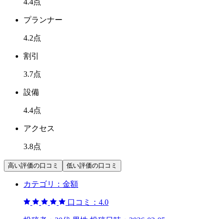
4.4
点
プランナー
4.2
点
割引
3.7
点
設備
4.4
点
アクセス
3.8
点
高い評価の口コミ
低い評価の口コミ
カテゴリ：
金額
口コミ：
4.0