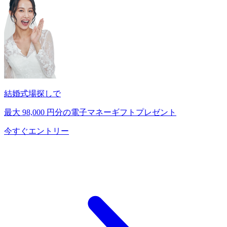
結婚式場探しで
最大
98,000
円分の電子マネーギフトプレゼント
今すぐエントリー