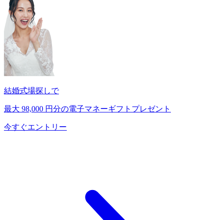
結婚式場探しで
最大
98,000
円分の電子マネーギフトプレゼント
今すぐエントリー