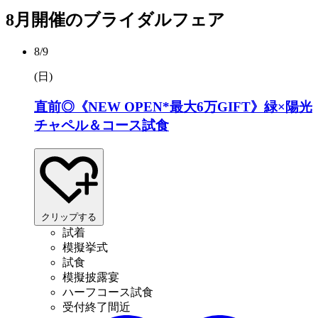
8月開催のブライダルフェア
8/9
(日
)
直前◎《NEW OPEN*最大6万GIFT》緑×陽光
チャペル＆コース試食
クリップする
試着
模擬挙式
試食
模擬披露宴
ハーフコース試食
受付終了間近