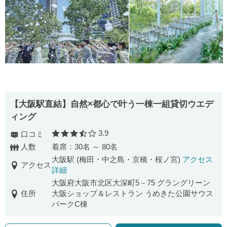
【大阪駅直結】自然×都心で叶う一棟一組貸切ウエデ
ィング
3.9
口コミ
口コミ評価
人数
着席：30名 ～ 80名
大阪駅 (梅田・中之島・京橋・桜ノ宮)
アクセス
アクセス
詳細
大阪府大阪市北区大深町5－75 グラングリーン
住所
大阪ショップ＆レストラン うめきた公園サウス
パークC棟