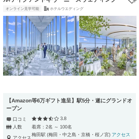
オンライン見学可能
ホテルウエディング
【Amazon等6万ギフト進呈】駅5分・遂にグランドオ
ープン
3.8
口コミ
口コミ評価
人数
着席：2名 ～ 100名
梅田駅 (梅田・中之島・京橋・桜ノ宮)
アクセス
アクセス