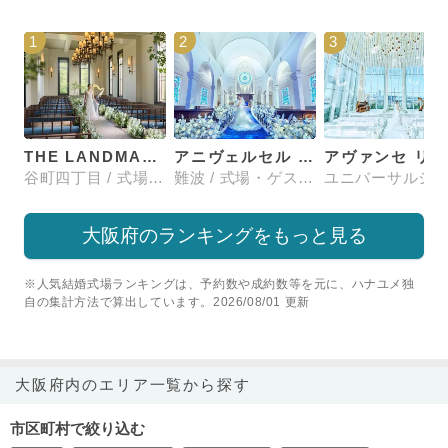
1
2
3
THE LANDMARK SQUARE OSAKA （ザ ランドマークスクエア オオサカ）
アニヴェルセル 大阪
谷町四丁目 / 式場・ゲストハウス
難波 / 式場・ゲストハウス
大阪府のランキングをもっと見る
※人気結婚式場ランキングは、予約数や成約数等を元に、ハナユメ独
自の集計方法で算出しています。2026/08/01 更新
大阪府内のエリア一覧から探す
市区町村で絞り込む