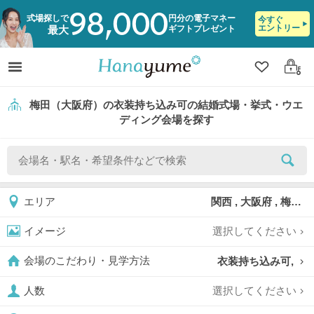
98,000
式場探しで
円分の電子マネー
今すぐ
エントリー
ギフトプレゼント
最大
クリップ
ログ
梅田（大阪府）の衣装持ち込み可の結婚式場・挙式・ウエ
ディング会場を探す
関西 , 大阪府 , 梅田
エリア
選択してください
イメージ
衣装持ち込み可,
会場のこだわり・見学方法
選択してください
人数