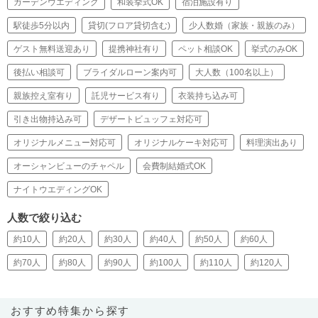
ガーデンウエディング
和装挙式OK
宿泊施設有り
駅徒歩5分以内
貸切(フロア貸切含む)
少人数婚（家族・親族のみ）
ゲスト無料送迎あり
提携神社有り
ペット相談OK
挙式のみOK
後払い相談可
ブライダルローン案内可
大人数（100名以上）
親族控え室有り
託児サービス有り
衣装持ち込み可
引き出物持込み可
デザートビュッフェ対応可
オリジナルメニュー対応可
オリジナルケーキ対応可
料理演出あり
オーシャンビューのチャペル
会費制結婚式OK
ナイトウエディングOK
人数で絞り込む
約10人
約20人
約30人
約40人
約50人
約60人
約70人
約80人
約90人
約100人
約110人
約120人
おすすめ特集から探す