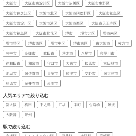
大阪市
大阪市東淀川区
大阪市淀川区
大阪市生野区
大阪市住之江区
大阪市北区
大阪市阿倍野区
大阪市都島区
大阪市西淀川区
大阪市港区
大阪市西区
大阪市天王寺区
大阪市福島区
大阪市此花区
堺市
堺市北区
堺市南区
堺市堺区
堺市西区
堺市中区
堺市東区
東大阪市
枚方市
豊中市
高槻市
吹田市
茨木市
八尾市
寝屋川市
岸和田市
和泉市
守口市
大東市
松原市
富田林市
池田市
泉佐野市
貝塚市
摂津市
交野市
泉大津市
柏原市
藤井寺市
泉南市
人気エリアで絞り込む
新大阪
梅田
中之島
江坂
本町
心斎橋
難波
大阪港
泉州
駅で絞り込む
京橋駅
りんくうタウン駅
深井駅
大阪駅
扇町駅