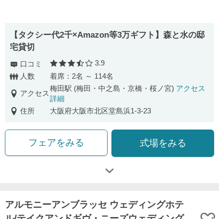
【タクシー代2千×Amazon等3万ギフト】森と水の邸
宅貸切
3.9
口コミ
口コミ評価
人数
着席：2名 ～ 114名
梅田駅 (梅田・中之島・京橋・桜ノ宮)
アクセス
アクセス
詳細
住所
大阪府大阪市北区堂島浜1-3-23
フェアをみる
式場をみる
アルモニーアンブラッセ ウェディングホテ
ル/テイクアンドギヴ・ニーズウェディング