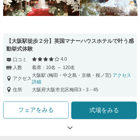
【大阪駅徒歩２分】英国マナーハウスホテルで叶う感
動挙式体験
4.0
口コミ
口コミ評価
人数
着席：10名 ～ 120名
大阪駅 (梅田・中之島・京橋・桜ノ宮)
アクセス
アクセス
詳細
住所
大阪府大阪市北区梅田3－3－45
フェアをみる
式場をみる