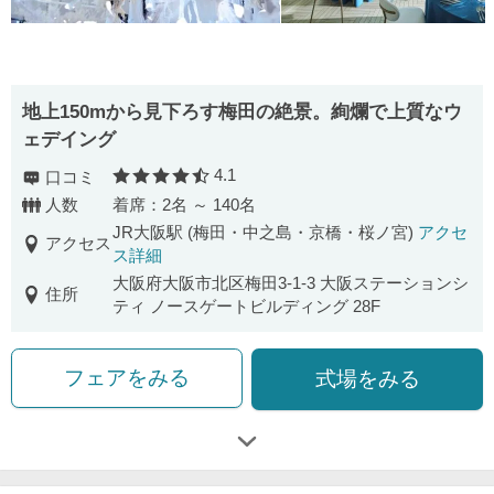
地上150mから見下ろす梅田の絶景。絢爛で上質なウ
ェデイング
4.1
口コミ
口コミ評価
人数
着席：2名 ～ 140名
JR大阪駅 (梅田・中之島・京橋・桜ノ宮)
アクセ
アクセス
ス詳細
大阪府大阪市北区梅田3-1-3 大阪ステーションシ
住所
ティ ノースゲートビルディング 28F
フェアをみる
式場をみる