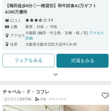
【梅田徒歩8分♢一棟貸切】和牛試食&1万ギフト
&160万優待
3.8
口コミ
口コミ評価
人数
着席：10名 ～ 70名
大阪駅 (梅田・中之島・京橋・桜ノ宮)
アクセス
アクセス
詳細
住所
大阪府大阪市北区大淀中1-8-30
フェアをみる
式場をみる
チャペル・ド・コフレ
オンライン見学可能
式場・ゲストハウス