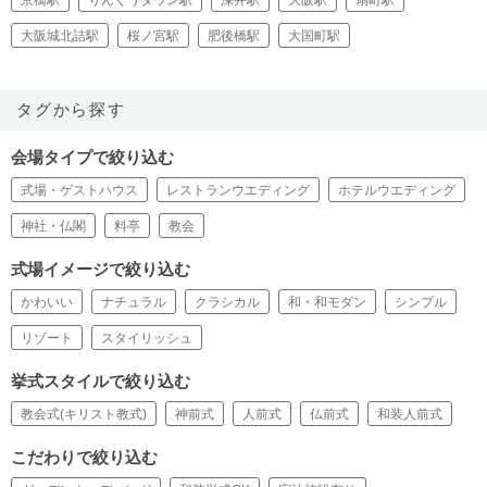
大阪城北詰駅
桜ノ宮駅
肥後橋駅
大国町駅
タグから探す
会場タイプで絞り込む
式場・ゲストハウス
レストランウエディング
ホテルウエディング
神社・仏閣
料亭
教会
式場イメージで絞り込む
かわいい
ナチュラル
クラシカル
和・和モダン
シンプル
リゾート
スタイリッシュ
挙式スタイルで絞り込む
教会式(キリスト教式)
神前式
人前式
仏前式
和装人前式
こだわりで絞り込む