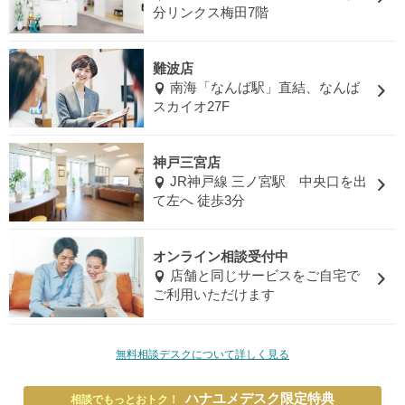
分リンクス梅田7階
難波店
南海「なんば駅」直結、なんば
スカイオ27F
神戸三宮店
JR神戸線 三ノ宮駅 中央口を出
て左へ 徒歩3分
オンライン相談受付中
店舗と同じサービスをご自宅で
ご利用いただけます
無料相談デスクについて詳しく見る
ハナユメデスク限定特典
相談でもっとおトク！