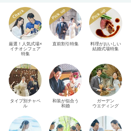
厳選！人気式場×
直前割引特集
料理がおいしい
イチオシフェア
結婚式場特集
特集
タイプ別チャペ
和装が似合う
ガーデン
ル
和婚
ウエディング