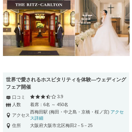
世界で愛されるホスピタリティを体験―ウェディング
フェア開催
3.9
口コミ
口コミ評価
人数
着席：6名 ～ 450名
西梅田駅 (梅田・中之島・京橋・桜ノ宮)
アクセ
アクセス
ス詳細
住所
大阪府大阪市北区梅田2－5－25