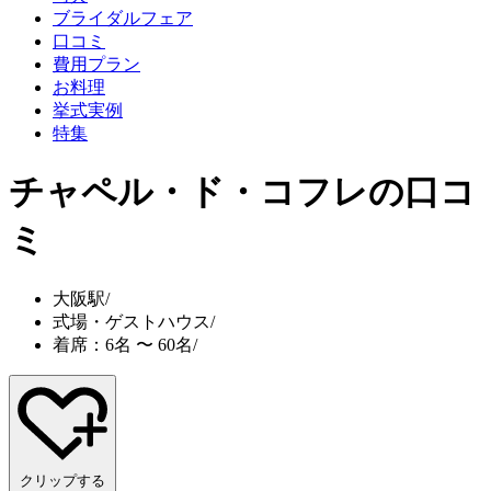
ブライダルフェア
口コミ
費用プラン
お料理
挙式実例
特集
チャペル・ド・コフレ
の口コ
ミ
大阪駅
/
式場・ゲストハウス
/
着席：6名 〜 60名
/
クリップする