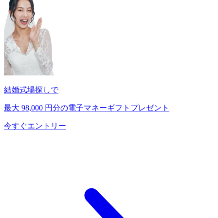
結婚式場探しで
最大
98,000
円分の電子マネーギフトプレゼント
今すぐエントリー