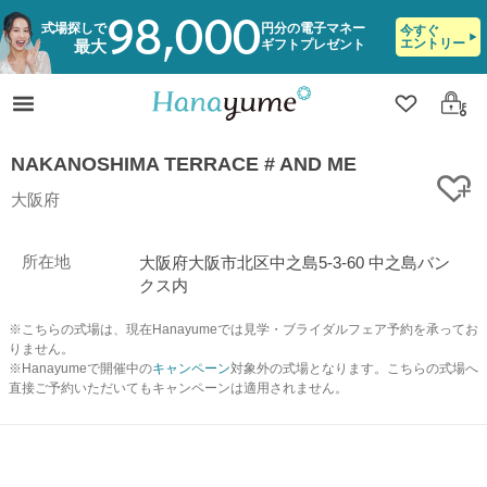
98,000
式場探しで
円分の電子マネー
今すぐ
エントリー
ギフトプレゼント
最大
クリップ
ログ
NAKANOSHIMA TERRACE # AND ME
ク
大阪府
所在地
大阪府大阪市北区中之島5-3-60 中之島バン
クス内
※こちらの式場は、現在Hanayumeでは見学・ブライダルフェア予約を承ってお
りません。
※Hanayumeで開催中の
キャンペーン
対象外の式場となります。こちらの式場へ
直接ご予約いただいてもキャンペーンは適用されません。