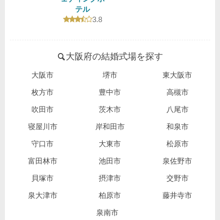
テル
口コミ評価
3.8
大阪府の結婚式場を探す
大阪市
堺市
東大阪市
枚方市
豊中市
高槻市
吹田市
茨木市
八尾市
寝屋川市
岸和田市
和泉市
守口市
大東市
松原市
富田林市
池田市
泉佐野市
貝塚市
摂津市
交野市
泉大津市
柏原市
藤井寺市
泉南市