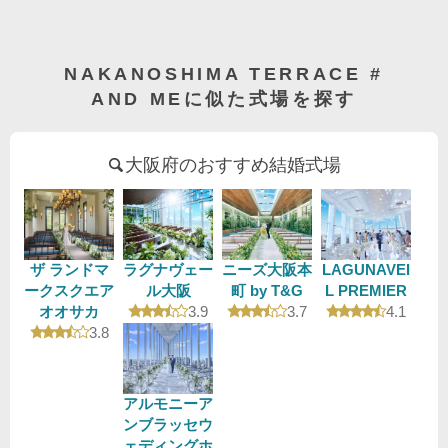
NAKANOSHIMA TERRACE #
AND MEに似た式場を探す
大阪府のおすすめ結婚式場
ザ ランドマ
ラグナヴェー
ニーズ大阪本
LAGUNAVEI
ークスクエア
ル大阪
町 by T&G
L PREMIER
口コミ評価
口コミ評価
口コミ評
オオサカ
3.9
3.7
4.1
口コミ評価
3.8
アルモニーア
ンブラッセウ
ェディングホ