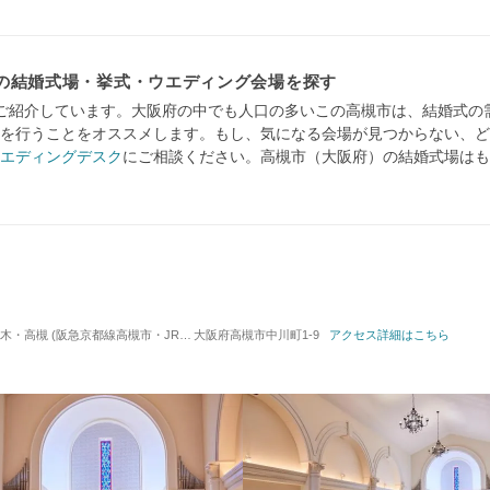
の結婚式場・挙式・ウエディング会場を探す
ご紹介しています。大阪府の中でも人口の多いこの高槻市は、結婚式の
を行うことをオススメします。もし、気になる会場が見つからない、ど
エディングデスク
にご相談ください。高槻市（大阪府）の結婚式場はも
阪急京都線高槻市・JR高槻駅) / 式場・ゲストハウス
大阪府高槻市中川町1-9
アクセス詳細はこちら
対応人数: 着席：8名 ～ 12