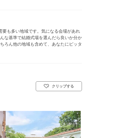
需要も多い地域です。気になる会場があれ
んな基準で結婚式場を選んだら良いか分か
ちろん他の地域も含めて、あなたにピッタ
クリップする
8名
挙式スタイル: 教会式(キリスト教式)／神前式／人前式