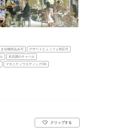
引き出物持込み可
デザートビュッフェ対応可
ル
木目調のチャペル
り
マタニティウエディングOK
クリップする
ル: 教会式(キリスト教式)／人前式