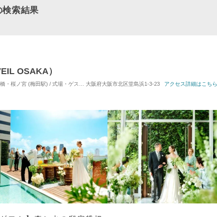
の検索結果
IL OSAKA）
桜ノ宮 (梅田駅) / 式場・ゲストハウス
大阪府大阪市北区堂島浜1-3-23
対応人数: 着席：2名 ～ 114名
アクセス詳細はこち
挙式スタイル: 教