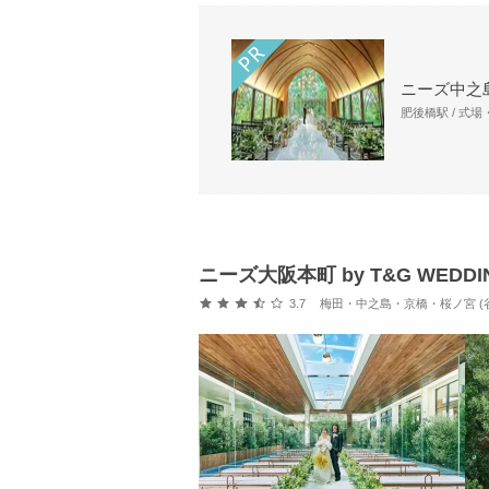
ニーズ中之島
肥後橋駅 / 式
ニーズ大阪本町 by T&G WEDD
口コミ評価
3.7
梅田・中之島・京橋・桜ノ宮 (谷町4