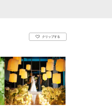
クリップする
ら
会式(キリスト教式)／人前式／仏前式