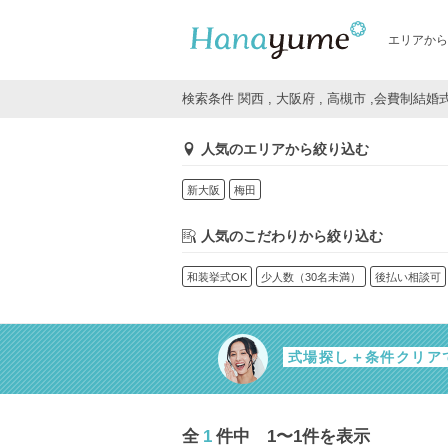
エリアから
検索条件 関西 , 大阪府 , 高槻市 ,会費制結婚
人気のエリアから絞り込む
新大阪
梅田
人気のこだわりから絞り込む
和装挙式OK
少人数（30名未満）
後払い相談可
式場探し＋条件クリア
全
1
件中 1〜1件を表示