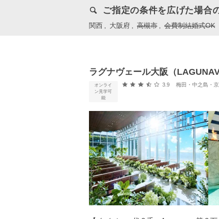
ご指定の条件を広げた場合
関西
大阪府
高槻市
会費制結婚式OK
ラグナヴェール大阪（LAGUNAVE
口コミ評価
3.9
梅田・中之島・京橋・
オンライ
ン見学可
能