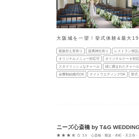
大阪城を一望！挙式体験&最大1
親族控え室有り
提携神社有り
レストラン併設
オリジナルメニュー対応可
オリジナルケーキ対
スタイリッシュなチャペル
緑に囲まれたチャペ
会費制結婚式OK
ナイトウエディングOK
挙式
ニーズ心斎橋 by T&G WEDD
口コミ評価
3.9
心斎橋・難波・本町・天王寺・大阪港・東大阪