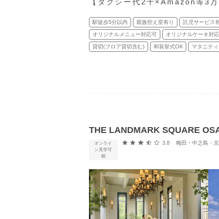
【タクシー代2千×Amazon等
駅徒歩5分以内
親族控え室有り
託児サービス
オリジナルメニュー対応可
オリジナルケーキ対
貸切(フロア貸切含む)
和装挙式OK
マタニティ
THE LANDMARK SQUARE
口コミ評価
3.8
梅田・中之島・京橋・桜
オンライ
ン見学可
能