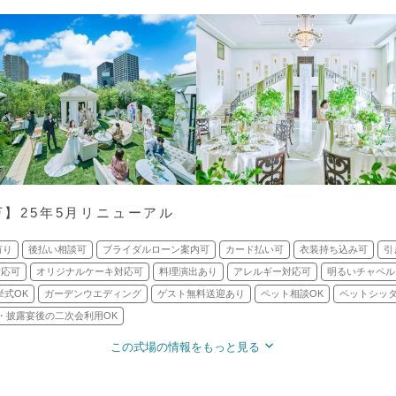
万】25年5月リニューアル
有り
後払い相談可
ブライダルローン案内可
カード払い可
衣装持ち込み可
引
対応可
オリジナルケーキ対応可
料理演出あり
アレルギー対応可
明るいチャペル
挙式OK
ガーデンウエディング
ゲスト無料送迎あり
ペット相談OK
ペットシッ
・披露宴後の二次会利用OK
この式場の情報をもっと見る