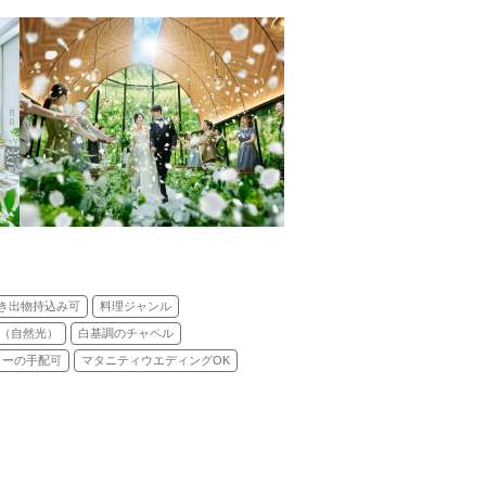
き出物持込み可
料理ジャンル
（自然光）
白基調のチャペル
ターの手配可
マタニティウエディングOK