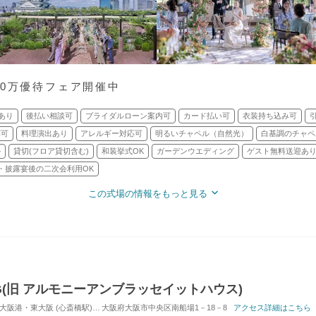
90万優待フェア開催中
あり
後払い相談可
ブライダルローン案内可
カード払い可
衣装持ち込み可
応可
料理演出あり
アレルギー対応可
明るいチャペル（自然光）
白基調のチャペ
ル
貸切(フロア貸切含む)
和装挙式OK
ガーデンウエディング
ゲスト無料送迎あ
・披露宴後の二次会利用OK
この式場の情報をもっと見る
ING(旧 アルモニーアンブラッセイットハウス)
 (心斎橋駅) / 式場・ゲストハウス
大阪府大阪市中央区南船場1－18－8
対応人数: 着席：10名 ～ 120名
アクセス詳細はこちら
挙式スタイ