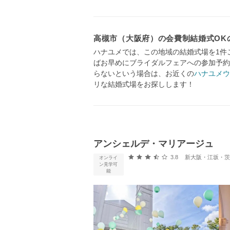
高槻市（大阪府）の会費制結婚式OK
ハナユメでは、この地域の結婚式場を1件
ばお早めにブライダルフェアへの参加予約
らないという場合は、お近くの
ハナユメウ
リな結婚式場をお探しします！
アンシェルデ・マリアージュ
口コミ評価
3.8
新大阪・江坂・茨木・高槻 (
オンライ
ン見学可
能