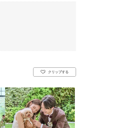
クリップする
キリスト教式)／人前式／仏前式