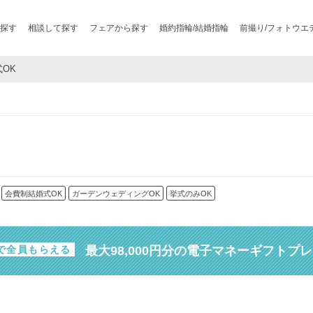
探す
相談して探す
フェアから探す
婚約指輪/結婚指輪
前撮り/フォトウエ
式OK
会費制結婚式OK
ガーデンウェディングOK
挙式のみOK
最大98,000円分の電子マネーギフトプ
で全員もらえる