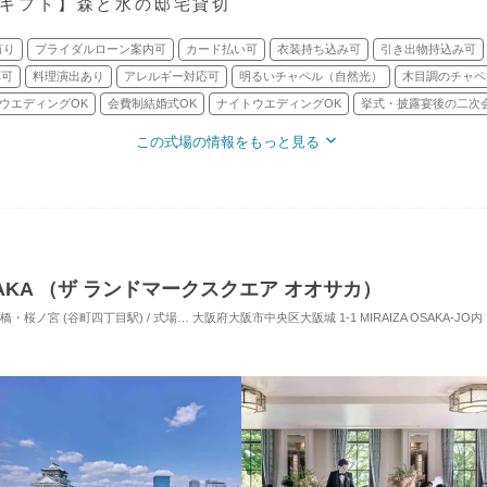
3万ギフト】森と水の邸宅貸切
有り
ブライダルローン案内可
カード払い可
衣装持ち込み可
引き出物持込み可
応可
料理演出あり
アレルギー対応可
明るいチャペル（自然光）
木目調のチャペ
ウエディングOK
会費制結婚式OK
ナイトウエディングOK
挙式・披露宴後の二次
この式場の情報をもっと見る
 OSAKA （ザ ランドマークスクエア オオサカ）
ノ宮 (谷町四丁目駅) / 式場・ゲストハウス
大阪府大阪市中央区大阪城 1-1 MIRAIZA OSAKA-JO内
対応人数: 着席：6名 ～ 146名
挙式スタイ