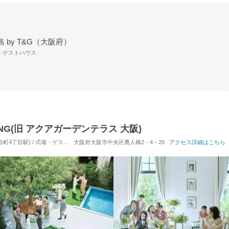
 by T&G（大阪府）
場・ゲストハウス
ING(旧 アクアガーデンテラス 大阪)
丁目駅) / 式場・ゲストハウス
大阪府大阪市中央区農人橋2－4－20
対応人数: 着席：10名 ～ 120名
挙式スタイル: 教会式(
アクセス詳細はこちら