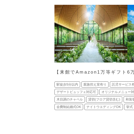
【来館でAmazon1万等ギフト6
駅徒歩5分以内
親族控え室有り
託児サービス
デザートビュッフェ対応可
オリジナルメニュー
木目調のチャペル
貸切(フロア貸切含む)
和装
会費制結婚式OK
ナイトウエディングOK
挙式