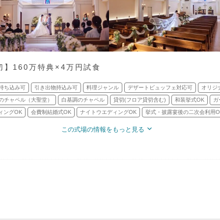
切】160万特典×4万円試食
持ち込み可
引き出物持込み可
料理ジャンル
デザートビュッフェ対応可
オリジ
のチャペル（大聖堂）
白基調のチャペル
貸切(フロア貸切含む)
和装挙式OK
ガ
ィングOK
会費制結婚式OK
ナイトウエディングOK
挙式・披露宴後の二次会利用O
この式場の情報をもっと見る