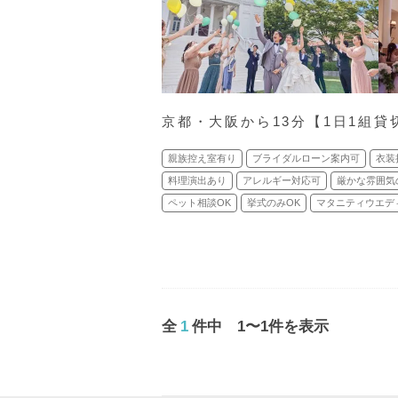
京都・大阪から13分【1日1組貸
親族控え室有り
ブライダルローン案内可
衣装
料理演出あり
アレルギー対応可
厳かな雰囲気
ペット相談OK
挙式のみOK
マタニティウエデ
全
1
件中 1〜1件を表示