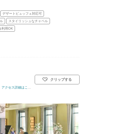
デザートビュッフェ対応可
ル
スタイリッシュなチャペル
会利用OK
クリップする
ル: 教会式(キリスト教式)／神前式／人前式／仏前式／和装人前式
アクセス詳細はこちら