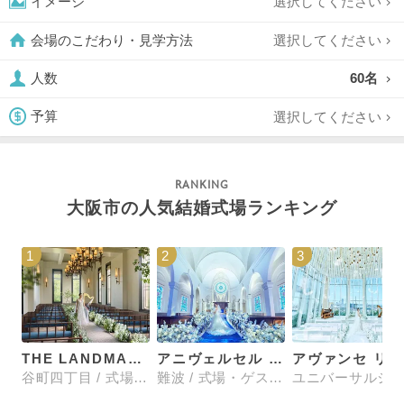
選択してください
イメージ
選択してください
会場のこだわり・見学方法
60名
人数
選択してください
予算
大阪市の人気結婚式場ランキング
1
2
3
THE LANDMARK SQUARE OSAKA （ザ ランドマークスクエア オオサカ）
アニヴェルセル 大阪
谷町四丁目 / 式場・ゲストハウス
難波 / 式場・ゲストハウス