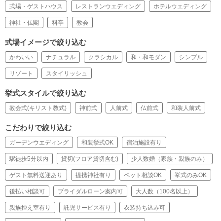
式場・ゲストハウス
レストランウエディング
ホテルウエディング
神社・仏閣
料亭
教会
式場イメージで絞り込む
かわいい
ナチュラル
クラシカル
和・和モダン
シンプル
リゾート
スタイリッシュ
挙式スタイルで絞り込む
教会式(キリスト教式)
神前式
人前式
仏前式
和装人前式
こだわりで絞り込む
ガーデンウエディング
和装挙式OK
宿泊施設有り
駅徒歩5分以内
貸切(フロア貸切含む)
少人数婚（家族・親族のみ）
ゲスト無料送迎あり
提携神社有り
ペット相談OK
挙式のみOK
後払い相談可
ブライダルローン案内可
大人数（100名以上）
親族控え室有り
託児サービス有り
衣装持ち込み可