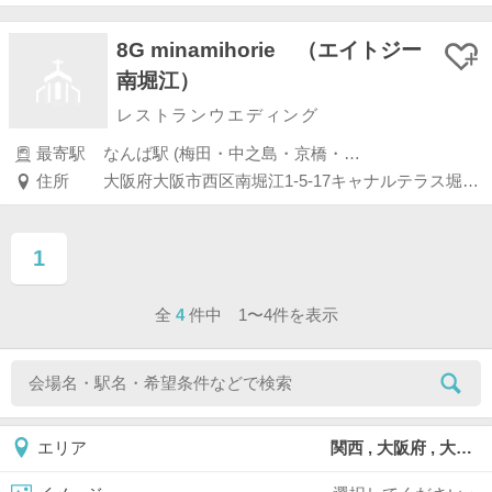
8G minamihorie （エイトジー
南堀江）
レストランウエディング
最寄駅
なんば駅 (梅田・中之島・京橋・桜ノ宮)
住所
大阪府大阪市西区南堀江1-5-17キャナルテラス堀江西棟1Ｆ
1
ページ目
全
4
件中 1〜4件を表示
関西 , 大阪府 , 大阪市 , 大阪市西区
エリア