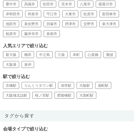
豊中市
高槻市
吹田市
茨木市
八尾市
寝屋川市
岸和田市
和泉市
守口市
大東市
松原市
富田林市
池田市
泉佐野市
貝塚市
摂津市
交野市
泉大津市
柏原市
藤井寺市
泉南市
人気エリアで絞り込む
新大阪
梅田
中之島
江坂
本町
心斎橋
難波
大阪港
泉州
駅で絞り込む
京橋駅
りんくうタウン駅
深井駅
大阪駅
扇町駅
大阪城北詰駅
桜ノ宮駅
肥後橋駅
大国町駅
タグから探す
会場タイプで絞り込む