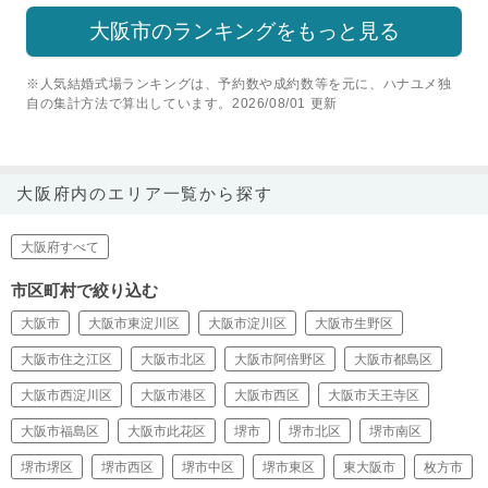
大阪市のランキングをもっと見る
※人気結婚式場ランキングは、予約数や成約数等を元に、ハナユメ独
自の集計方法で算出しています。2026/08/01 更新
大阪府内のエリア一覧から探す
大阪府すべて
市区町村で絞り込む
大阪市
大阪市東淀川区
大阪市淀川区
大阪市生野区
大阪市住之江区
大阪市北区
大阪市阿倍野区
大阪市都島区
大阪市西淀川区
大阪市港区
大阪市西区
大阪市天王寺区
大阪市福島区
大阪市此花区
堺市
堺市北区
堺市南区
堺市堺区
堺市西区
堺市中区
堺市東区
東大阪市
枚方市