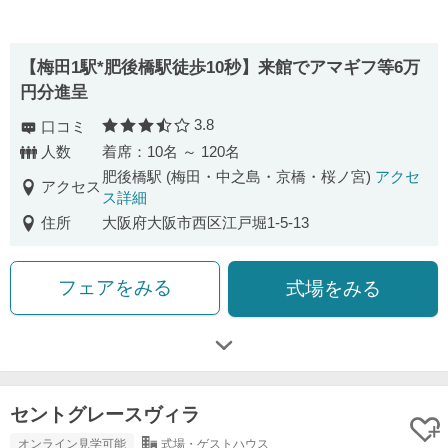
【梅田1駅*肥後橋駅徒歩10秒】来館でアマギフ等6万
円分進呈
3.8
口コミ
口コミ評価
人数
着席：10名 ～ 120名
肥後橋駅 (梅田・中之島・京橋・桜ノ宮)
アクセ
アクセス
ス詳細
住所
大阪府大阪市西区江戸堀1-5-13
フェアをみる
式場をみる
セントグレースヴィラ
オンライン見学可能
式場・ゲストハウス