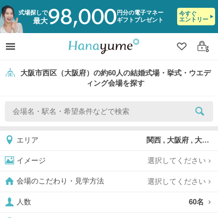
98,000
式場探しで
円分の電子マネー
今すぐ
エントリー
ギフトプレゼント
最大
クリップ
ログ
大阪市西区（大阪府）の約60人の結婚式場・挙式・ウエデ
ィング会場を探す
関西 , 大阪府 , 大阪市 , 大阪市西区
エリア
選択してください
イメージ
選択してください
会場のこだわり・見学方法
60名
人数