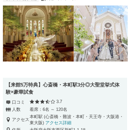
【来館5万特典】心斎橋・本町駅3分◎大聖堂挙式体
験×豪華試食
3.7
口コミ
口コミ評価
人数
着席：6名 ～ 120名
本町駅 (心斎橋・難波・本町・天王寺・大阪港・
アクセス
東大阪)
アクセス詳細
住所
大阪府大阪市西区新町1-1-18