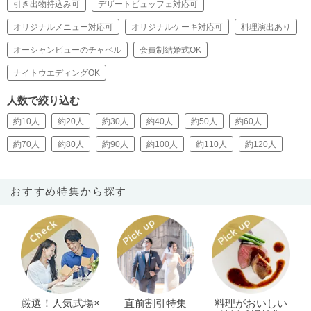
引き出物持込み可
デザートビュッフェ対応可
オリジナルメニュー対応可
オリジナルケーキ対応可
料理演出あり
オーシャンビューのチャペル
会費制結婚式OK
ナイトウエディングOK
人数で絞り込む
約10人
約20人
約30人
約40人
約50人
約60人
約70人
約80人
約90人
約100人
約110人
約120人
おすすめ特集から探す
厳選！人気式場×
直前割引特集
料理がおいしい