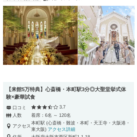
【来館5万特典】心斎橋・本町駅3分◎大聖堂挙式体
験×豪華試食
3.7
口コミ
口コミ評価
人数
着席：6名 ～ 120名
本町駅 (心斎橋・難波・本町・天王寺・大阪港・
アクセス
東大阪)
アクセス詳細
住所
大阪府大阪市西区新町1-1-18