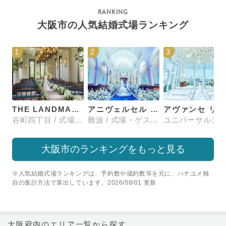
大阪市の人気結婚式場ランキング
1
2
3
THE LANDMARK SQUARE OSAKA （ザ ランドマークスクエア オオサカ）
アニヴェルセル 大阪
谷町四丁目 / 式場・ゲストハウス
難波 / 式場・ゲストハウス
大阪市のランキングをもっと見る
※人気結婚式場ランキングは、予約数や成約数等を元に、ハナユメ独
自の集計方法で算出しています。2026/08/01 更新
大阪府内のエリア一覧から探す