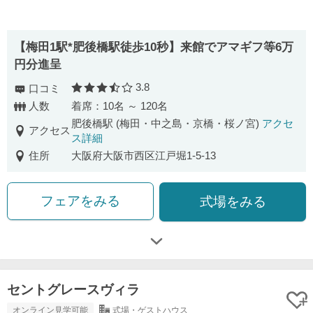
【梅田1駅*肥後橋駅徒歩10秒】来館でアマギフ等6万
円分進呈
3.8
口コミ
口コミ評価
人数
着席：10名 ～ 120名
肥後橋駅 (梅田・中之島・京橋・桜ノ宮)
アクセ
アクセス
ス詳細
住所
大阪府大阪市西区江戸堀1-5-13
フェアをみる
式場をみる
セントグレースヴィラ
オンライン見学可能
式場・ゲストハウス