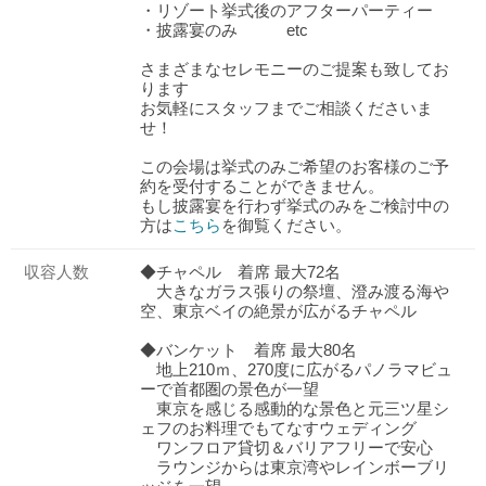
・リゾート挙式後のアフターパーティー
・披露宴のみ etc
さまざまなセレモニーのご提案も致してお
ります
お気軽にスタッフまでご相談くださいま
せ！
この会場は挙式のみご希望のお客様のご予
約を受付することができません。
もし披露宴を行わず挙式のみをご検討中の
方は
こちら
を御覧ください。
収容人数
◆チャペル 着席 最大72名
大きなガラス張りの祭壇、澄み渡る海や
空、東京ベイの絶景が広がるチャペル
◆バンケット 着席 最大80名
地上210ｍ、270度に広がるパノラマビュ
ーで首都圏の景色が一望
東京を感じる感動的な景色と元三ツ星シ
ェフのお料理でもてなすウェディング
ワンフロア貸切＆バリアフリーで安心
ラウンジからは東京湾やレインボーブリ