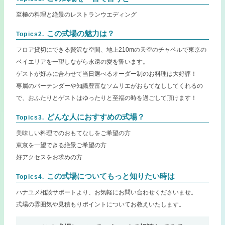
至極の料理と絶景のレストランウエディング
この式場の魅力は？
Topics2.
フロア貸切にできる贅沢な空間、地上210mの天空のチャペルで東京の
ベイエリアを一望しながら永遠の愛を誓います。
ゲストが好みに合わせて当日選べるオーダー制のお料理は大好評！
専属のバーテンダーや知識豊富なソムリエがおもてなししてくれるの
で、おふたりとゲストはゆったりと至福の時を過ごして頂けます！
どんな人におすすめの式場？
Topics3.
美味しい料理でのおもてなしをご希望の方
東京を一望できる絶景ご希望の方
好アクセスをお求めの方
この式場についてもっと知りたい時は
Topics4.
ハナユメ相談サポートより、お気軽にお問い合わせくださいませ。
式場の雰囲気や見積もりポイントについてお教えいたします。