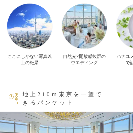
ここにしかない写真以
自然光×開放感抜群の
ハナユ
上の絶景
ウエディング
で
地上210ｍ東京を一望で
POINT
1
きるバンケット