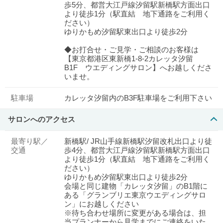
歩5分、都営大江戸線汐留駅新橋駅方面出口
より徒歩1分（駅直結 地下通路をご利用く
ださい）
ゆりかもめ汐留駅東出口より徒歩2分
◆お打合せ・ご見学・ご相談のお客様は
【東京都港区東新橋1-8-2カレッタ汐留
B1F ウエディングサロン】へお越しくださ
いませ。
駐車場
カレッタ汐留内のB3F駐車場をご利用下さい
サロンへのアクセス
最寄り駅／
新橋駅/ JR山手線新橋駅汐留改札出口より徒
交通
歩4分、都営大江戸線汐留駅新橋駅方面出口
より徒歩1分（駅直結 地下通路をご利用く
ださい）
ゆりかもめ汐留駅東出口より徒歩2分
会場と同じ建物「カレッタ汐留」のB1階に
ある「グランブリエ東京ウエディングサロ
ン」にお越しください
※待ち合わせ場所に変更がある場合は、担
当プランナーから見学までにご連絡をいた