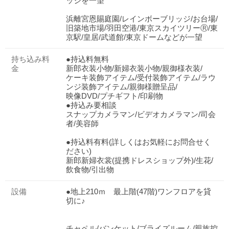
ッジを一望
浜離宮恩賜庭園/レインボーブリッジ/お台場/
旧築地市場/羽田空港/東京スカイツリーⓇ/東
京駅/皇居/武道館/東京ドームなどが一望
持ち込み料
●持込料無料
金
新郎衣装小物/新婦衣装小物/親御様衣装/
ケーキ装飾アイテム/受付装飾アイテム/ラウ
ンジ装飾アイテム/親御様贈呈品/
映像DVD/プチギフト/印刷物
●持込み要相談
スナップカメラマン/ビデオカメラマン/司会
者/美容師
●持込料有料(詳しくはお気軽にお問合せく
ださい)
新郎新婦衣裳(提携ドレスショップ外)/生花/
飲食物/引出物
設備
●地上210ｍ 最上階(47階)ワンフロアを貸
おトクな特典つきフェア
切に♪
フェア一覧
8/15
残◯
(土)
【来館特典】三ツ星シェフスペシャリテ試食
チャペル/バンケット/ブライズルーム/親族控