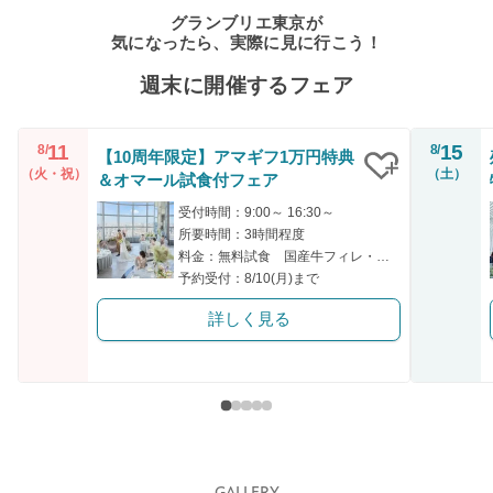
グランブリエ東京が
気になったら、実際に見に行こう！
週末に開催するフェア
11
15
8/
8/
【10周年限定】アマギフ1万円特典
（火・祝）
（土）
＆オマール試食付フェア
クリップ
受付時間：9:00～ 16:30～
所要時間：3時間程度
料金：無料試食 国産牛フィレ・新鮮魚を使ったハーフコース試食
予約受付：8/10(月)まで
詳しく見る
GALLERY