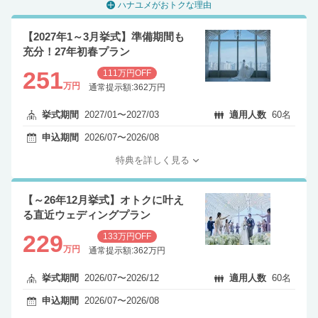
ハナユメがおトクな理由
【2027年1～3月挙式】準備期間も
充分！27年初春プラン
251
111万円OFF
万円
通常提示額:362万円
挙式期間
2027/01〜2027/03
適用人数
60名
申込期間
2026/07〜2026/08
特典を詳しく見る
【～26年12月挙式】オトクに叶え
る直近ウェディングプラン
229
133万円OFF
万円
通常提示額:362万円
挙式期間
2026/07〜2026/12
適用人数
60名
申込期間
2026/07〜2026/08