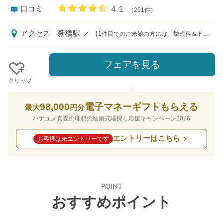
口コミ評価
4.1
口コミ
（291件）
アクセス
新橋駅
／
【1件目でのご来館の方には、挙式料＆ドレス20万円分をプレゼント！】 新橋駅/ JR山手線新橋駅汐留改札出口より徒歩5分、都営大江戸線汐留駅新橋駅方面出口より徒歩1分（駅直結 地下通路をご利用ください） ゆりかもめ汐留駅東出口より徒歩2分 ◆お打合せ・ご見学・ご相談のお客様は【東京都港区東新橋1-8-2カレッタ汐留B1F ウエディングサロン】へお越しくださいませ。
フェアを見る
クリップ
98,000
電子マネーギフトもらえる
最大
円分
ハナユメ真夏の理想の結婚式場探し応援キャンペーン2026
エントリーはこちら
お客様は未エントリーです
POINT
おすすめポイント