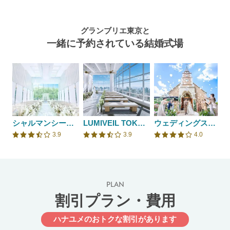
グランブリエ東京と
一緒に予約されている結婚式場
シャルマンシーナTOKYO
LUMIVEIL TOKYO(ルミヴェール東京)
ウェディングスホテル・ベルクラシック東京
3.9
3.9
4.0
口コミ評価
口コミ評価
口コミ評価
PLAN
割引プラン・費用
ハナユメのおトクな割引があります