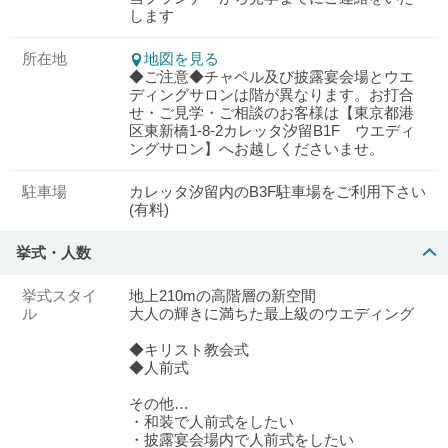
します
所在地
地図を見る
◆ご注意◆チャペル及び披露宴会場とウエ
ディングサロンは階が異なります。お打合
せ・ご見学・ご相談のお客様は【東京都港
区東新橋1-8-2カレッタ汐留B1F ウエディ
ングサロン】へお越しくださいませ。
駐車場
カレッタ汐留内のB3F駐車場をご利用下さい
(有料)
挙式・人数
挙式スタイ
地上210mの高階層の新空間
ル
大人の輝きに満ちた最上級のウエディング
◆キリスト教会式
◆人前式
その他…
・和装で人前式をしたい
・披露宴会場内で人前式をしたい