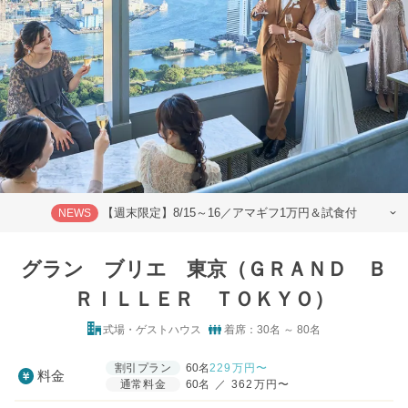
【週末限定】8/15～16／アマギフ1万円＆試食付
NEWS
グラン ブリエ 東京（ＧＲＡＮＤ Ｂ
ＲＩＬＬＥＲ ＴＯＫＹＯ）
式場・ゲストハウス
着席：30名 ～ 80名
割引プラン
60名
229
万円〜
料金
通常料金
60名
／
362万円〜