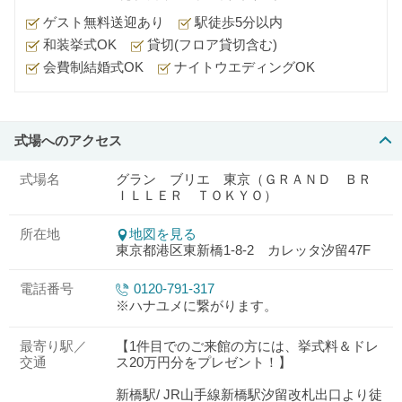
ゲスト無料送迎あり
駅徒歩5分以内
和装挙式OK
貸切(フロア貸切含む)
会費制結婚式OK
ナイトウエディングOK
式場へのアクセス
式場名
グラン ブリエ 東京（ＧＲＡＮＤ ＢＲ
ＩＬＬＥＲ ＴＯＫＹＯ）
所在地
地図を見る
東京都港区東新橋1-8-2 カレッタ汐留47F
電話番号
0120-791-317
※ハナユメに繋がります。
最寄り駅／
【1件目でのご来館の方には、挙式料＆ドレ
交通
ス20万円分をプレゼント！】
新橋駅/ JR山手線新橋駅汐留改札出口より徒