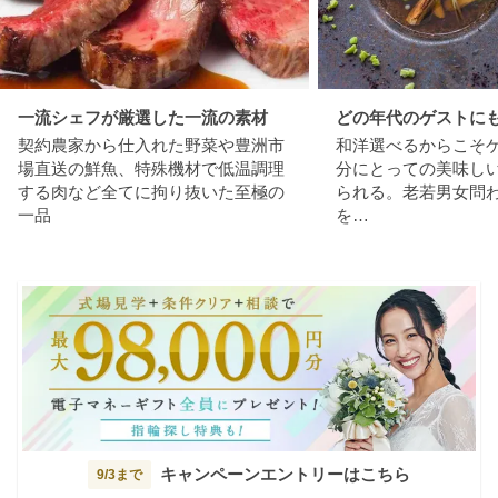
一流シェフが厳選した一流の素材
どの年代のゲストに
契約農家から仕入れた野菜や豊洲市
和洋選べるからこそ
場直送の鮮魚、特殊機材で低温調理
分にとっての美味し
する肉など全てに拘り抜いた至極の
られる。老若男女問
一品
を…
キャンペーンエントリーはこちら
9/3まで