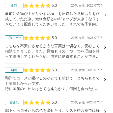
5.0
金額
20代
女性
2026/07/07
口コミ評価
事前に金額が上がりやすい項目を反映した見積もりを作
成していただき、最終金額とのギャップが大きくなりす
ぎないよう配慮してくださいました。それでも予算内に
収めていただき、納得のいく内容でした。
5.0
プランナー
20代
女性
2026/07/07
口コミ評価
こちらを不安にさせるような言葉は一切なく、安心して
相談できました。また、見積もりの一つ一つを理由を持
って説明してくれたため、内容に納得することができま
した。
5.0
料理
20代
女性
2026/07/07
口コミ評価
和洋でコースが選べるのがとても新鮮で、どちらもとて
も美味しかったです。
特に国産の牛ヒレはとても柔らかく、何回も食べたいと
思わせるほどでした。
5.0
雰囲気
20代
女性
2026/07/07
口コミ評価
廊下から自分たちの色を出せたり、ゲスト待合室では好