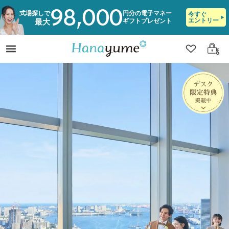
98,000
式場探しで
円分の電子マネー
今すぐ
エントリー
ギフトプレゼント
最大
クリップ
ログ