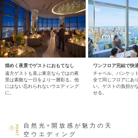
煌めく夜景でゲストにおもてなし
ワンフロア完結で快
遠方ゲストも喜ぶ東京ならではの夜
チャペル、バンケッ
景は素敵な一日をより一層彩る。他
全て同じフロアにあ
にはない忘れられないウエディング
い。ゲストの負担が
に。
せる。
自然光×開放感が魅力の天
POINT
2
空ウエディング