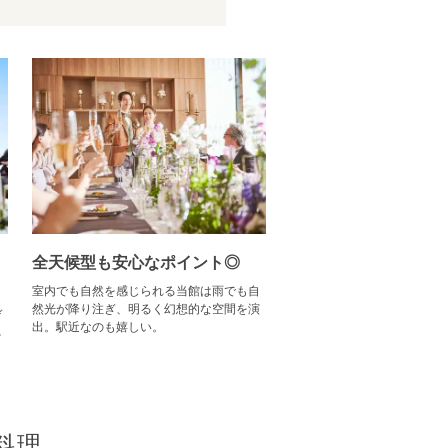
全天候型も安心なポイント◎
室内でも自然を感じられる当館は雨でも自
然光が降り注ぎ、明るく幻想的な空間を演
ゲ
出。駅近なのも嬉しい。
る
料理