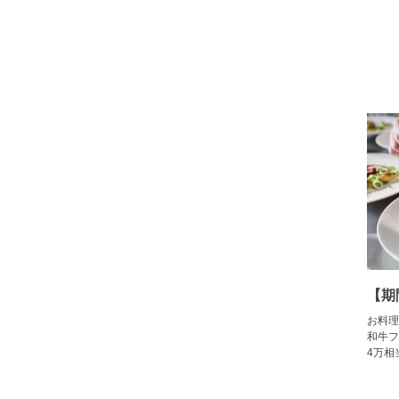
【期
お料理
和牛フ
4万相