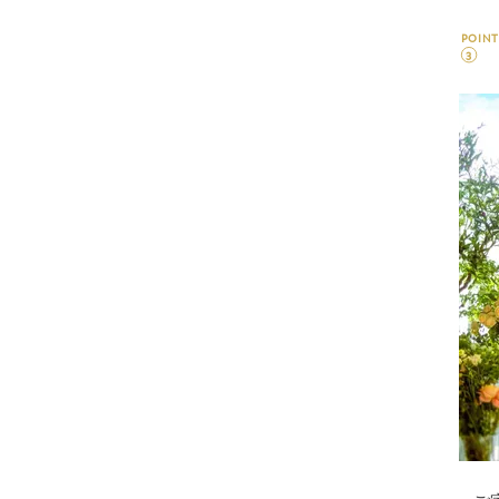
POINT
3