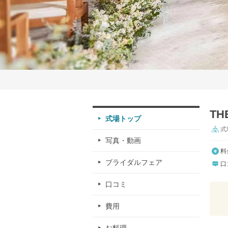
T
式場トップ
式
写真・動画
料
ブライダルフェア
口
口コミ
費用