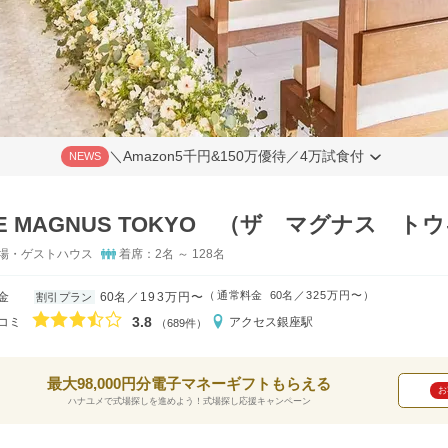
＼Amazon5千円&150万優待／4万試食付
NEWS
HE MAGNUS TOKYO （ザ マグナス ト
場・ゲストハウス
着席：2名 ～ 128名
（
通常料金
60名
325万円〜
）
金
60名
193万円〜
割引プラン
口コミ評価
3.8
コミ
アクセス
銀座駅
（689件）
最大98,000円分電子マネーギフトもらえる
お
ハナユメで式場探しを進めよう！式場探し応援キャンペーン