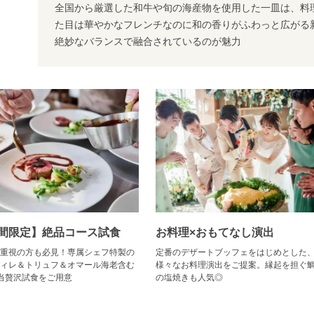
全国から厳選した和牛や旬の海産物を使用した一皿は、料
た目は華やかなフレンチなのに和の香りがふわっと広がる
絶妙なバランスで融合されているのが魅力
間限定】絶品コース試食
お料理×おもてなし演出
重視の方も必見！専属シェフ特製の
定番のデザートブッフェをはじめとした
ィレ＆トリュフ＆オマール海老含む
様々なお料理演出をご提案。縁起を担ぐ
当贅沢試食をご用意
の塩焼きも人気◎