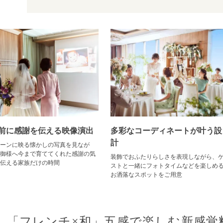
前に感謝を伝える映像演出
多彩なコーディネートが叶う設
計
ーンに映る懐かしの写真を見なが
御様へ今まで育ててくれた感謝の気
装飾でおふたりらしさを表現しながら、
伝える家族だけの時間
ストと一緒にフォトタイムなどを楽しめ
お洒落なスポットをご用意
「フレンチ×和」五感で楽しむ新感覚