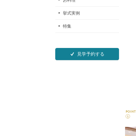
お料理
挙式実例
特集
見学予約する
POINT
1