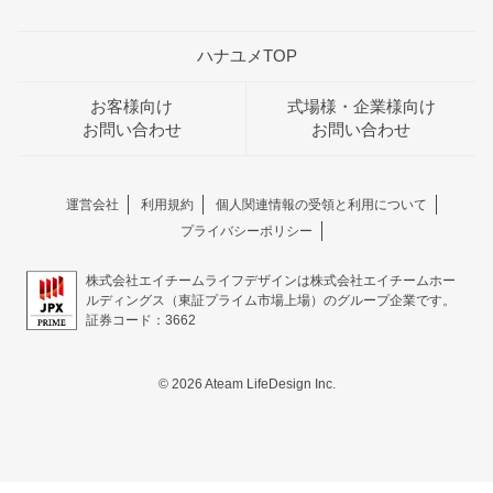
ハナユメTOP
お客様向け
式場様・企業様向け
お問い合わせ
お問い合わせ
運営会社
利用規約
個人関連情報の受領と利用について
プライバシーポリシー
株式会社エイチームライフデザインは株式会社エイチームホー
ルディングス（東証プライム市場上場）のグループ企業です。
証券コード：3662
© 2026 Ateam LifeDesign Inc.
おトクな特典つきフェア
フェア一覧
8/11
残◯
(火・祝)
【来館特典】Amazon5千円分贈呈