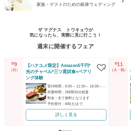
家族・ゲストのための銀座ウェディング
ザ マグナス トウキョウが
気になったら、実際に見に行こう！
週末に開催するフェア
9
11
8/
8/
【ハナユメ限定】Amazon5千円*
（日）
（火・祝）
光のチャペル*三ツ星試食×ペアリ
クリップ
ング体験
受付時間：9:00～ 12:30～ 16:00～ 19:00～
所要時間：2時間30分程度
料金：全て無料となります
予約受付：8/8(土)まで
詳しく見る