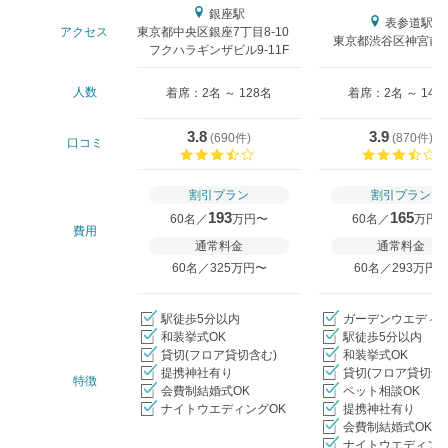
銀座駅
表参道駅
アクセス
東京都中央区銀座7丁目8-10
東京都渋谷区神宮前4-
フクハラギンザビル9-11F
人数
着席：2名 ～ 128名
着席：2名 ～ 140
3.8
3.9
(
690件
)
(
870件
)
口コミ
口コミ評価
割引プラン
割引プラン
193
165
60名／
万円〜
60名／
万円
費用
通常料金
通常料金
60名／325万円〜
60名／293万円
駅徒歩5分以内
ガーデンウエディ
和装挙式OK
駅徒歩5分以内
貸切(フロア貸切含む)
和装挙式OK
提携神社有り
貸切(フロア貸切含
特徴
会費制結婚式OK
ペット相談OK
ナイトウエディングOK
提携神社有り
会費制結婚式OK
ナイトウエディング