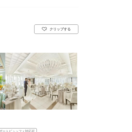
クリップする
キリスト教式)／人前式／仏前式
ザートビュッフェ対応可