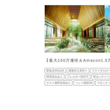
【最⼤150万優待＆Amazon1
駅徒歩5分以内
親族控え室有り
ブライダルロ
料理演出あり
アレルギー対応可
明るいチャペ
ゲスト無料送迎あり
ペット相談OK
マタニティ