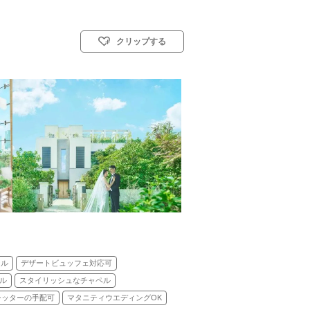
クリップする
式)／神前式／人前式／仏前式／和装人前式
ンル
デザートビュッフェ対応可
ル
スタイリッシュなチャペル
シッターの手配可
マタニティウエディングOK