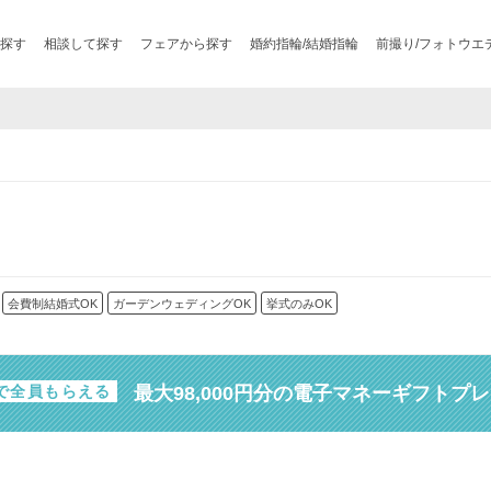
探す
相談して探す
フェアから探す
婚約指輪/結婚指輪
前撮り/フォトウエ
会費制結婚式OK
ガーデンウェディングOK
挙式のみOK
最大98,000円分の電子マネーギフトプ
で全員もらえる