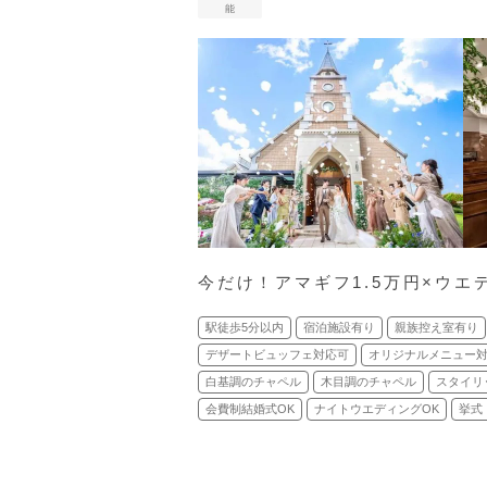
能
今だけ！アマギフ1.5万円×ウエ
駅徒歩5分以内
宿泊施設有り
親族控え室有り
デザートビュッフェ対応可
オリジナルメニュー
白基調のチャペル
木目調のチャペル
スタイリ
会費制結婚式OK
ナイトウエディングOK
挙式