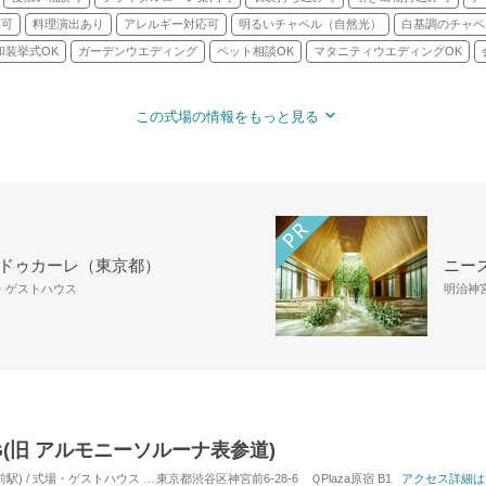
応可
料理演出あり
アレルギー対応可
明るいチャペル（自然光）
白基調のチャペ
和装挙式OK
ガーデンウエディング
ペット相談OK
マタニティウエディングOK
この式場の情報をもっと見る
 ドゥカーレ（東京都）
ニーズ
場・ゲストハウス
明治神宮
ING(旧 アルモニーソルーナ表参道)
駅) / 式場・ゲストハウス
対応人数: 着席：10名 ～ 120名
東京都渋谷区神宮前6-28-6 ＱPlaza原宿 B1
挙式スタイル: 教会式(キリスト
アクセス詳細は