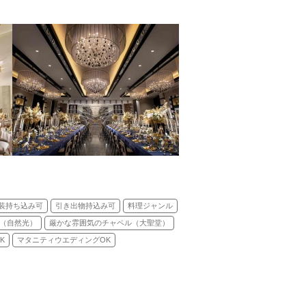
装持ち込み可
引き出物持込み可
料理ジャンル
（自然光）
厳かな雰囲気のチャペル（大聖堂）
K
マタニティウエディングOK