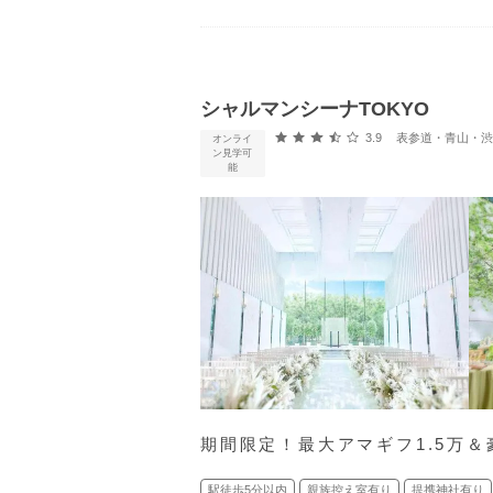
シャルマンシーナTOKYO
口コミ評価
3.9
表参道・青山・渋谷
オンライ
ン見学可
能
期間限定！最大アマギフ1.5万＆
駅徒歩5分以内
親族控え室有り
提携神社有り