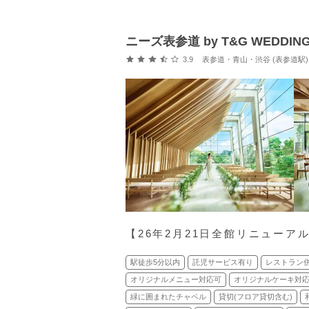
ニーズ表参道 by T&G WEDDIN
口コミ評価
3.9
表参道・青山・渋谷 (表参道駅)
【26年2月21日全館リニューアル】
駅徒歩5分以内
託児サービス有り
レストラン
オリジナルメニュー対応可
オリジナルケーキ対
緑に囲まれたチャペル
貸切(フロア貸切含む)