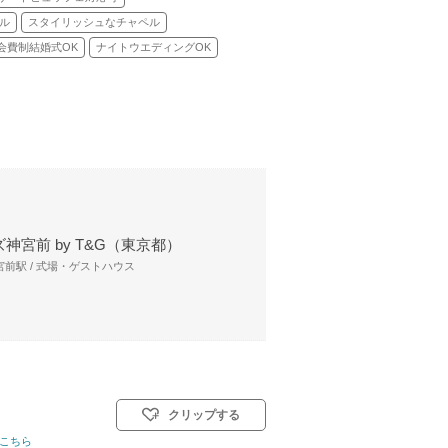
ル
スタイリッシュなチャペル
会費制結婚式OK
ナイトウエディングOK
神宮前 by T&G（東京都）
前駅 / 式場・ゲストハウス
クリップする
教式)／人前式／和装人前式
こちら