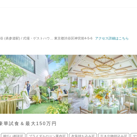
 (表参道駅) / 式場・ゲストハウス
対応人数: 着席：2名 ～ 140名
東京都渋谷区神宮前4-5-6
アクセス詳細はこちら
挙式スタイル: 教会式(
豪華試食＆最大150万円
後払い相談可
ブライダルローン案内可
衣装持ち込み可
引き出物持込み可
デ