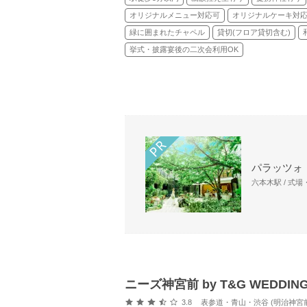
オリジナルメニュー対応可
オリジナルケーキ対
緑に囲まれたチャペル
貸切(フロア貸切含む)
挙式・披露宴後の二次会利用OK
パラッツォ
六本木駅 / 式
ニーズ神宮前 by T&G WEDD
口コミ評価
3.8
表参道・青山・渋谷 (明治神宮前