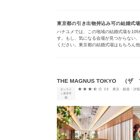
東京都の引き出物持込み可の結婚式
ハナユメでは、この地域の結婚式場を10
す。もし、気になる会場が見つからない、
ください。東京都の結婚式場はもちろん他
THE MAGNUS TOKYO 
口コミ評価
3.8
東京・銀座・汐留・浜松町・
オンライ
ン見学可
能