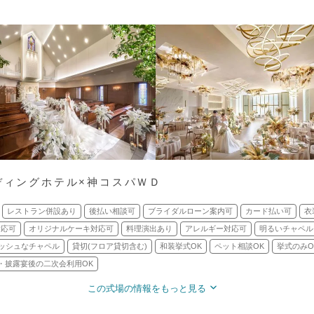
ディングホテル×神コスパＷＤ
レストラン併設あり
後払い相談可
ブライダルローン案内可
カード払い可
衣
対応可
オリジナルケーキ対応可
料理演出あり
アレルギー対応可
明るいチャペル
ッシュなチャペル
貸切(フロア貸切含む)
和装挙式OK
ペット相談OK
挙式のみO
・披露宴後の二次会利用OK
この式場の情報をもっと見る