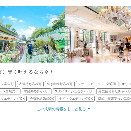
.5万】賢く叶えるなら今！
ーン案内可
衣装持ち込み可
引き出物持込み可
デザートビュッフェ対応可
オリ
ル（自然光）
木目調のチャペル
スタイリッシュなチャペル
緑に囲まれたチャペル
ウエディングOK
会費制結婚式OK
ナイトウエディングOK
挙式・披露宴後の二次
この式場の情報をもっと見る