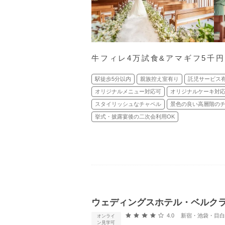
牛フィレ4万試食&アマギフ5千
駅徒歩5分以内
親族控え室有り
託児サービス
オリジナルメニュー対応可
オリジナルケーキ対
スタイリッシュなチャペル
景色の良い高層階の
挙式・披露宴後の二次会利用OK
ウェディングスホテル・ベルク
口コミ評価
4.0
新宿・池袋・目白 
オンライ
ン見学可