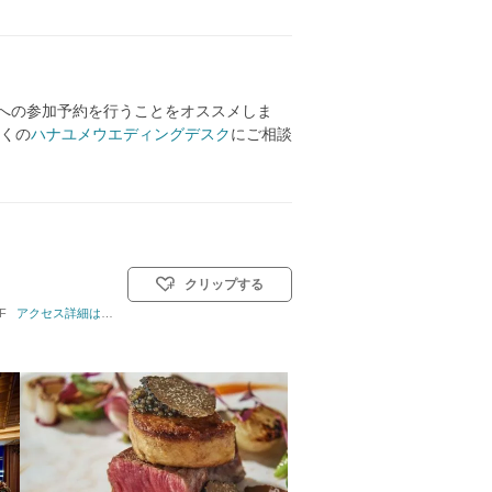
アへの参加予約を行うことをオススメしま
くの
ハナユメウエディングデスク
にご相談
クリップする
F
挙式スタイル: 教会式(キリスト教式)／人前式／仏前式
アクセス詳細はこちら