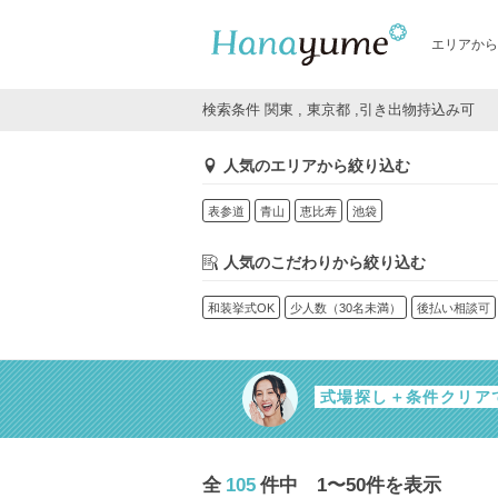
エリアから
検索条件 関東 , 東京都 ,引き出物持込み可
人気のエリアから絞り込む
表参道
青山
恵比寿
池袋
人気のこだわりから絞り込む
和装挙式OK
少人数（30名未満）
後払い相談可
式場探し＋条件クリア
全
105
件中 1〜50件を表示