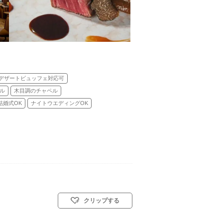
デザートビュッフェ対応可
ル
木目調のチャペル
結婚式OK
ナイトウエディングOK
クリップする
スト教式)／神前式／人前式／仏前式