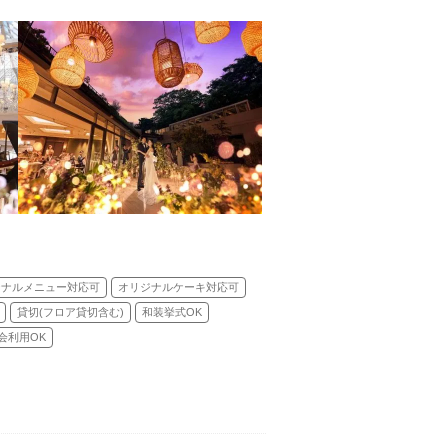
ジナルメニュー対応可
オリジナルケーキ対応可
貸切(フロア貸切含む)
和装挙式OK
会利用OK