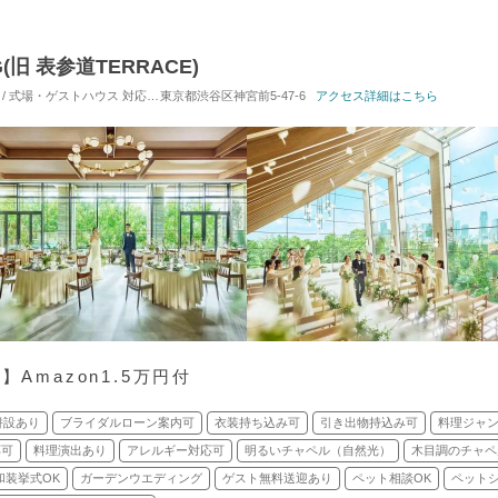
G(旧 表参道TERRACE)
 / 式場・ゲストハウス
対応人数: 着席：10名 ～ 122名
東京都渋谷区神宮前5-47-6
挙式スタイル: 教会式(キリスト教
アクセス詳細はこちら
Amazon1.5万円付
併設あり
ブライダルローン案内可
衣装持ち込み可
引き出物持込み可
料理ジャ
応可
料理演出あり
アレルギー対応可
明るいチャペル（自然光）
木目調のチャペ
和装挙式OK
ガーデンウエディング
ゲスト無料送迎あり
ペット相談OK
ペット