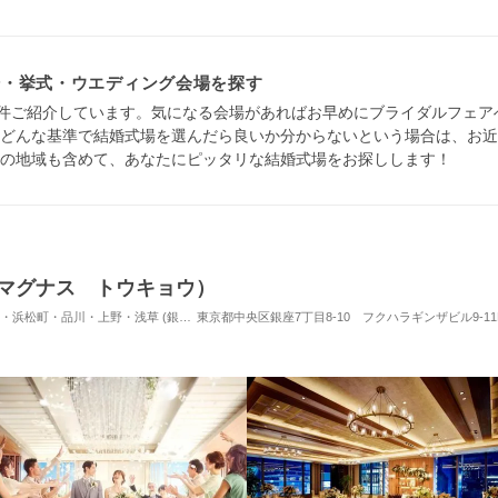
場・挙式・ウエディング会場を探す
5件ご紹介しています。気になる会場があればお早めにブライダルフェ
どんな基準で結婚式場を選んだら良いか分からないという場合は、お近
の地域も含めて、あなたにピッタリな結婚式場をお探しします！
（ザ マグナス トウキョウ）
品川・上野・浅草 (銀座駅) / 式場・ゲストハウス
東京都中央区銀座7丁目8-10 フクハラギンザビル9-11
対応人数: 着席：2名 ～ 128名