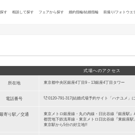
探す
相談して探す
フェアから探す
婚約指輪/結婚指輪
前撮り/フォトウエ
式場へのアクセス
所在地
東京都中央区銀座4丁目9－13銀座4丁目タワー
電話番号
0120-791-317(結婚式場予約サイト「ハナユメ」
最寄り駅／交通
東京メトロ銀座線・丸の内線・日比谷線『銀座駅』A
都営地下鉄浅草線・東京メトロ日比谷線『東銀座駅』
東京駅から5分の好立地!!