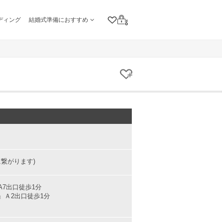
ディング
結婚式準備におすすめ
クリップリスト
ログイン
クリップする
に繋がります)
7出口徒歩1分
Ａ2出口徒歩1分