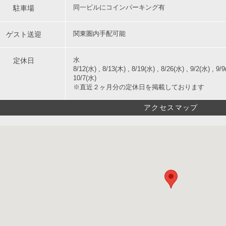
駐車場
同一ビルにコインパーキング有
ゲスト送迎
関東圏内手配可能
定休日
水
8/12(水) , 8/13(木) , 8/19(水) , 8/26(水) , 9/2(水) , 9
10/7(水)
※直近２ヶ月分の定休日を掲載しております
アクセスマップ