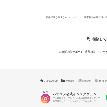
結婚式場を探すならハナユメ
東京都の結婚式場一
相談して
結婚式相談サポート
店舗相談
オンラ
ハナユメTOP
運営会社
利用規約
個人関
TAP!
＼
／
ハナユメ公式インスタグラム
プレ花嫁＆カップルのための結婚式準備メディア
毎日素敵なウエディングアイデアをお届け♡