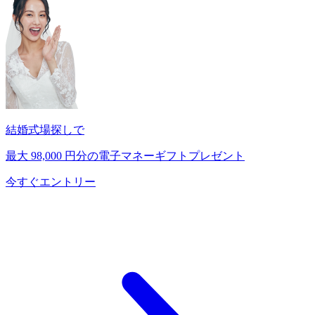
結婚式場探しで
最大
98,000
円分の電子マネーギフトプレゼント
今すぐエントリー