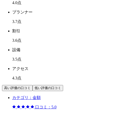
4.0
点
プランナー
3.7
点
割引
3.6
点
設備
3.5
点
アクセス
4.3
点
高い評価の口コミ
低い評価の口コミ
カテゴリ：
金額
口コミ：
5.0