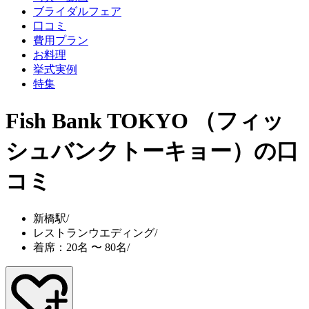
ブライダルフェア
口コミ
費用プラン
お料理
挙式実例
特集
Fish Bank TOKYO （フィッ
シュバンクトーキョー）
の口
コミ
新橋駅
/
レストランウエディング
/
着席：20名 〜 80名
/