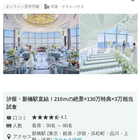
オンライン見学可能
式場・ゲストハウス
汐留・新橋駅直結！210ｍの絶景×130万特典×3万相当
試食
4.1
口コミ
口コミ評価
人数
着席：30名 ～ 80名
新橋駅 (東京・銀座・汐留・浜松町・品川・上
アクセス
野・浅草)
アクセス詳細