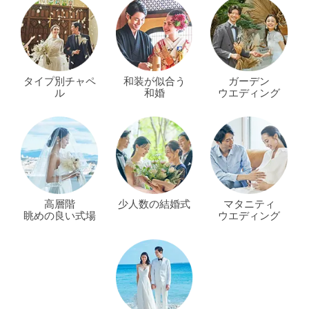
タイプ別チャペ
和装が似合う
ガーデン
ル
和婚
ウエディング
高層階
少人数の結婚式
マタニティ
眺めの良い式場
ウエディング