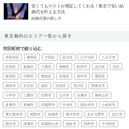
安くてもゲストが満足してくれる！東京で安い結
婚式を叶える方法
結婚式場の探し方
東京都内のエリア一覧から探す
市区町村で絞り込む
世田谷区
練馬区
大田区
足立区
江戸川区
八王子市
杉並区
板橋区
江東区
葛飾区
町田市
品川区
北区
新宿区
中野区
豊島区
目黒区
府中市
墨田区
調布市
文京区
港区
渋谷区
荒川区
西東京市
小平市
三鷹市
日野市
立川市
台東区
東村山市
多摩市
青梅市
武蔵野市
中央区
国分寺市
小金井市
東久留米市
昭島市
稲城市
東大和市
あきる野市
狛江市
国立市
清瀬市
武蔵村山市
福生市
羽村市
千代田区