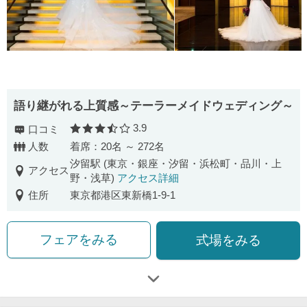
語り継がれる上質感～テーラーメイドウェディング～
3.9
口コミ
口コミ評価
人数
着席：20名 ～ 272名
汐留駅 (東京・銀座・汐留・浜松町・品川・上
アクセス
野・浅草)
アクセス詳細
住所
東京都港区東新橋1-9-1
フェアをみる
式場をみる