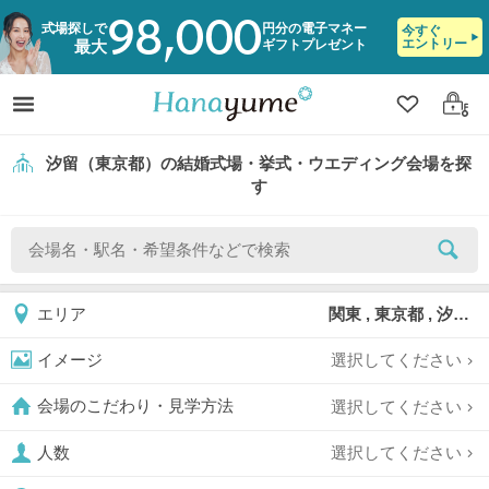
98,000
式場探しで
円分の電子マネー
今すぐ
エントリー
ギフトプレゼント
最大
クリップ
ログ
汐留（東京都）の結婚式場・挙式・ウエディング会場を探
す
関東 , 東京都 , 汐留
エリア
選択してください
イメージ
選択してください
会場のこだわり・見学方法
選択してください
人数