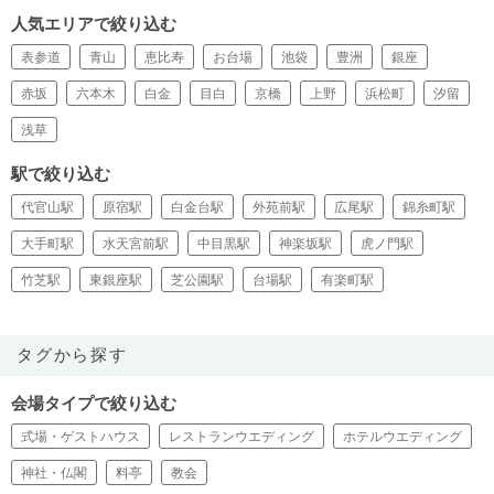
人気エリアで絞り込む
表参道
青山
恵比寿
お台場
池袋
豊洲
銀座
赤坂
六本木
白金
目白
京橋
上野
浜松町
汐留
浅草
駅で絞り込む
代官山駅
原宿駅
白金台駅
外苑前駅
広尾駅
錦糸町駅
大手町駅
水天宮前駅
中目黒駅
神楽坂駅
虎ノ門駅
竹芝駅
東銀座駅
芝公園駅
台場駅
有楽町駅
タグから探す
会場タイプで絞り込む
式場・ゲストハウス
レストランウエディング
ホテルウエディング
神社・仏閣
料亭
教会