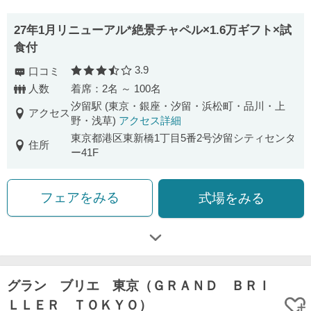
27年1月リニューアル*絶景チャペル×1.6万ギフト×試
食付
3.9
口コミ
口コミ評価
人数
着席：2名 ～ 100名
汐留駅 (東京・銀座・汐留・浜松町・品川・上
アクセス
野・浅草)
アクセス詳細
東京都港区東新橋1丁目5番2号汐留シティセンタ
住所
ー41F
フェアをみる
式場をみる
グラン ブリエ 東京（ＧＲＡＮＤ ＢＲＩ
ＬＬＥＲ ＴＯＫＹＯ）