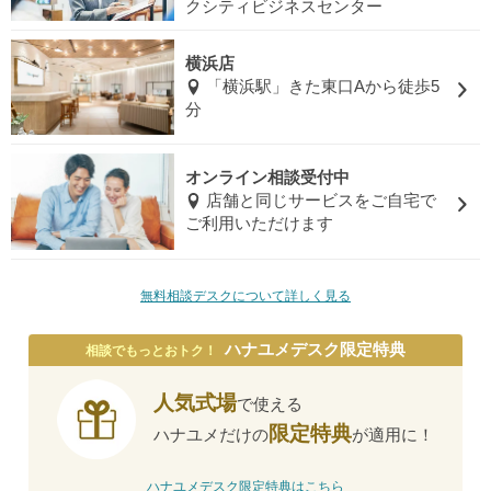
クシティビジネスセンター
横浜店
「横浜駅」きた東口Aから徒歩5
分
オンライン相談受付中
店舗と同じサービスをご自宅で
ご利用いただけます
無料相談デスクについて詳しく見る
ハナユメデスク限定特典
相談でもっとおトク！
人気式場
で使える
限定特典
ハナユメだけの
が適用に！
ハナユメデスク限定特典はこちら