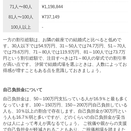
71人〜80人
¥1,198,844
81人〜100人
¥737,149
100人以上
-
一方の割引総額は、お隣の銀座での結婚式と比べると低めで
す。30人以下では54.9万円、31～50人では74.7万円、51～70人
では79.6万円、71～80人では119.9万円、81～100人では73.7万
円という割引総額で、注目すべきは71～80人の挙式での割引率
が高い点です。 汐留で結婚式場を選ぶときは、人数によってお
得感が増すこともある点を意識しておきましょう。
自己負担金について
自己負担金は、50～100万円支払っている人が16.9％と最も多く
なっています。100～150万円、150～200万円自己負担している
人も、10％以上の割合で存在します。自己負担金が30万円とい
う人も16.7％弱と多いですが、どのくらいの自己負担金が妥当
かは人によって考えが異なるでしょう。 ご祝儀や親からの支援
で自己負担金が軽減されることもあり、ご祝儀相場を踏まえた