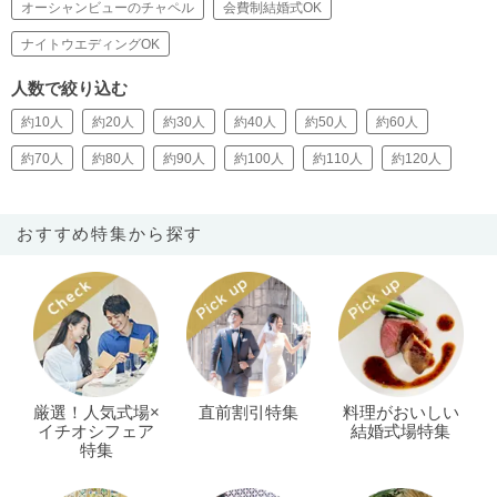
オーシャンビューのチャペル
会費制結婚式OK
ナイトウエディングOK
人数で絞り込む
約10人
約20人
約30人
約40人
約50人
約60人
約70人
約80人
約90人
約100人
約110人
約120人
おすすめ特集から探す
厳選！人気式場×
直前割引特集
料理がおいしい
イチオシフェア
結婚式場特集
特集