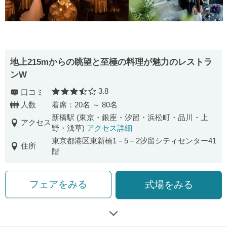
地上215mからの眺望と至極の料理が魅力のレストラ
ンW
3.8
口コミ
口コミ評価
人数
着席：20名 ～ 80名
新橋駅 (東京・銀座・汐留・浜松町・品川・上
アクセス
野・浅草)
アクセス詳細
東京都港区東新橋1－5－2汐留シティセンター41
住所
階
フェアをみる
式場をみる