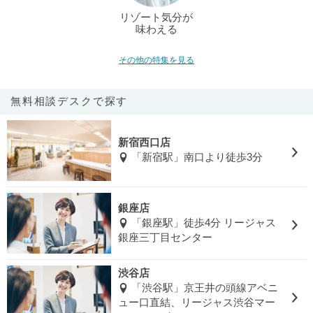
リゾート気分が
味わえる
その他の特集を見る
無料相談デスクで探す
新宿西口店
「新宿駅」南口より徒歩3分
銀座店
「銀座駅」徒歩4分 リージャス
銀座三丁目センター
渋谷店
「渋谷駅」京王井の頭線アベニ
ュー口直結、リージャス渋谷マー