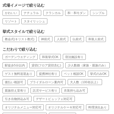
式場イメージで絞り込む
かわいい
ナチュラル
クラシカル
和・和モダン
シンプル
リゾート
スタイリッシュ
挙式スタイルで絞り込む
教会式(キリスト教式)
神前式
人前式
仏前式
和装人前式
こだわりで絞り込む
ガーデンウエディング
和装挙式OK
宿泊施設有り
駅徒歩5分以内
貸切(フロア貸切含む)
少人数婚（家族・親族のみ）
ゲスト無料送迎あり
提携神社有り
ペット相談OK
挙式のみOK
後払い相談可
ブライダルローン案内可
大人数（100名以上）
親族控え室有り
託児サービス有り
衣装持ち込み可
引き出物持込み可
デザートビュッフェ対応可
オリジナルメニュー対応可
オリジナルケーキ対応可
料理演出あり