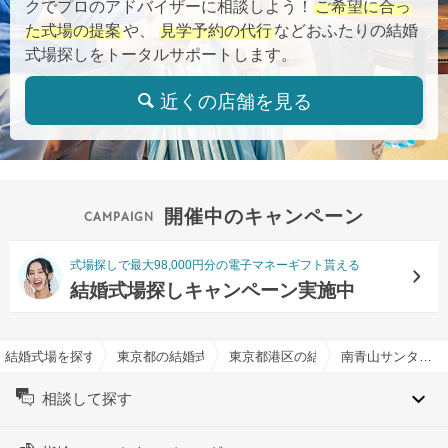
クでプロのアドバイザーに相談しよう！
ご希望に合っ
た式場の提案
や、
見学予約の代行
などおふたりの結婚
式場探しをトータルサポートします。
近くの店舗を見る
開催中のキャンペーン
式場探しで最大98,000円分の電子マネーギフト貰える
結婚式場探しキャンペーン実施中
結婚式場を探すならハナユメ
東京都の結婚式場一覧
東京都港区の結婚式場一覧
南青山サンタキアラ教会で結婚式
相談して探す