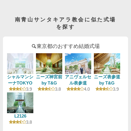
南青山サンタキアラ教会に似た式場
を探す
東京都のおすすめ結婚式場
シャルマンシ
ニーズ神宮前
アニヴェルセ
ニーズ表参道
ーナTOKYO
by T&G
ル表参道
by T&G
口コミ評価
口コミ評価
口コミ評価
口コミ評
3.9
3.8
4.0
3.9
L2126
口コミ評価
3.8