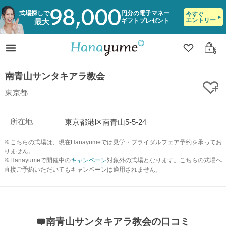
98,000
式場探しで
円分の電子マネー
今すぐ
エントリー
ギフトプレゼント
最大
クリップ
ログ
南青山サンタキアラ教会
ク
東京都
所在地
東京都港区南青山5-5-24
※こちらの式場は、現在Hanayumeでは見学・ブライダルフェア予約を承ってお
りません。
※Hanayumeで開催中の
キャンペーン
対象外の式場となります。こちらの式場へ
直接ご予約いただいてもキャンペーンは適用されません。
南青山サンタキアラ教会の口コミ