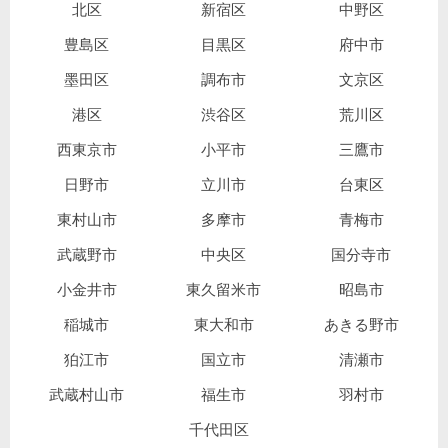
北区
新宿区
中野区
豊島区
目黒区
府中市
墨田区
調布市
文京区
港区
渋谷区
荒川区
西東京市
小平市
三鷹市
日野市
立川市
台東区
東村山市
多摩市
青梅市
武蔵野市
中央区
国分寺市
小金井市
東久留米市
昭島市
稲城市
東大和市
あきる野市
狛江市
国立市
清瀬市
武蔵村山市
福生市
羽村市
千代田区