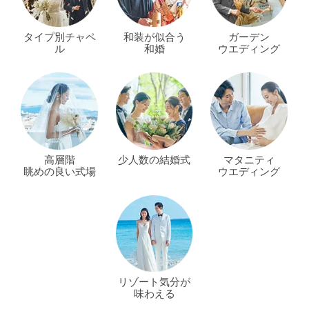
タイプ別チャペ
和装が似合う
ガーデン
ル
和婚
ウエディング
高層階
少人数の結婚式
マタニティ
眺めの良い式場
ウエディング
リゾート気分が
味わえる