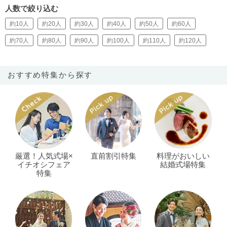
人数で絞り込む
約10人
約20人
約30人
約40人
約50人
約60人
約70人
約80人
約90人
約100人
約110人
約120人
おすすめ特集から探す
厳選！人気式場×
直前割引特集
料理がおいしい
イチオシフェア
結婚式場特集
特集