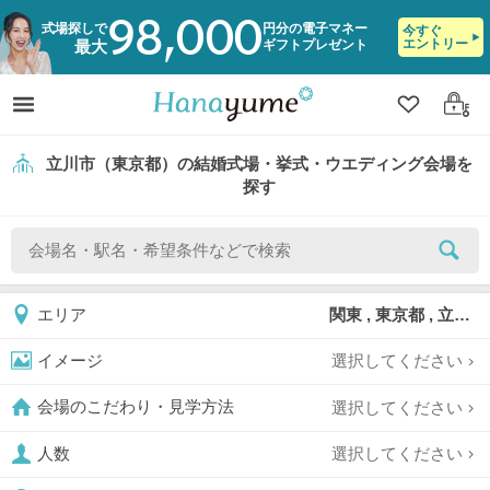
98,000
式場探しで
円分の電子マネー
今すぐ
エントリー
ギフトプレゼント
最大
クリップ
ログ
立川市（東京都）の結婚式場・挙式・ウエディング会場を
探す
関東 , 東京都 , 立川市
エリア
選択してください
イメージ
選択してください
会場のこだわり・見学方法
選択してください
人数