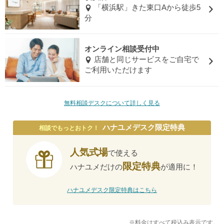
「横浜駅」きた東口Aから徒歩5
分
オンライン相談受付中
店舗と同じサービスをご自宅で
ご利用いただけます
無料相談デスクについて詳しく見る
ハナユメデスク限定特典
相談でもっとおトク！
人気式場
で使える
限定特典
ハナユメだけの
が適用に！
ハナユメデスク限定特典はこちら
※料金はすべて税込み表示です。