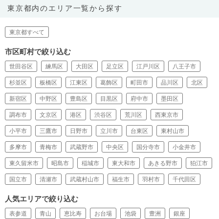
東京都内のエリア一覧から探す
東京都すべて
市区町村で絞り込む
世田谷区
練馬区
大田区
足立区
江戸川区
八王子市
杉並区
板橋区
江東区
葛飾区
町田市
品川区
北区
新宿区
中野区
豊島区
目黒区
府中市
墨田区
調布市
文京区
港区
渋谷区
荒川区
西東京市
小平市
三鷹市
日野市
立川市
台東区
東村山市
多摩市
青梅市
武蔵野市
中央区
国分寺市
小金井市
東久留米市
昭島市
稲城市
東大和市
あきる野市
狛江市
国立市
清瀬市
武蔵村山市
福生市
羽村市
千代田区
人気エリアで絞り込む
表参道
青山
恵比寿
お台場
池袋
豊洲
銀座