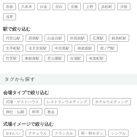
赤坂
六本木
白金
目白
京橋
上野
浜松町
汐留
浅草
駅で絞り込む
代官山駅
原宿駅
白金台駅
外苑前駅
広尾駅
錦糸町駅
大手町駅
水天宮前駅
中目黒駅
神楽坂駅
虎ノ門駅
竹芝駅
東銀座駅
芝公園駅
台場駅
有楽町駅
タグから探す
会場タイプで絞り込む
式場・ゲストハウス
レストランウエディング
ホテルウエディング
神社・仏閣
料亭
教会
式場イメージで絞り込む
かわいい
ナチュラル
クラシカル
和・和モダン
シンプル