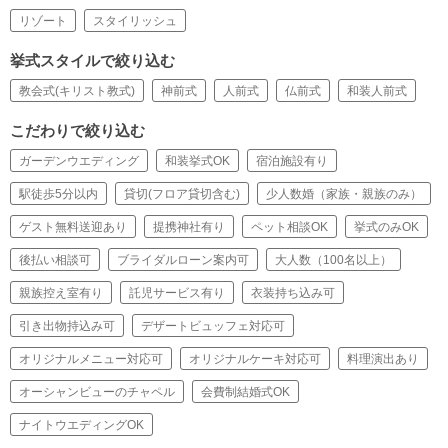
リゾート
スタイリッシュ
挙式スタイルで絞り込む
教会式(キリスト教式)
神前式
人前式
仏前式
和装人前式
こだわりで絞り込む
ガーデンウエディング
和装挙式OK
宿泊施設有り
駅徒歩5分以内
貸切(フロア貸切含む)
少人数婚（家族・親族のみ）
ゲスト無料送迎あり
提携神社有り
ペット相談OK
挙式のみOK
後払い相談可
ブライダルローン案内可
大人数（100名以上）
親族控え室有り
託児サービス有り
衣装持ち込み可
引き出物持込み可
デザートビュッフェ対応可
オリジナルメニュー対応可
オリジナルケーキ対応可
料理演出あり
オーシャンビューのチャペル
会費制結婚式OK
ナイトウエディングOK