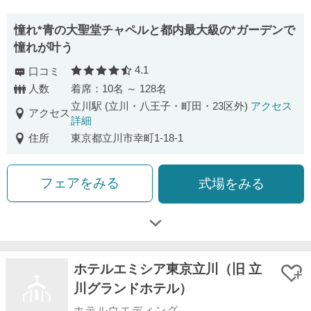
憧れ*青の大聖堂チャペルと都内最大級の*ガーデンで
憧れが叶う
4.1
口コミ
口コミ評価
人数
着席：10名 ～ 128名
立川駅 (立川・八王子・町田・23区外)
アクセス
アクセス
詳細
住所
東京都立川市幸町1-18-1
フェアをみる
式場をみる
ホテルエミシア東京立川（旧 立
川グランドホテル）
ホテルウエディング