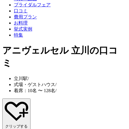
ブライダルフェア
口コミ
費用プラン
お料理
挙式実例
特集
アニヴェルセル 立川
の口コ
ミ
立川駅
/
式場・ゲストハウス
/
着席：10名 〜 128名
/
クリップする