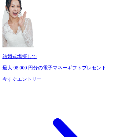
結婚式場探しで
最大
98,000
円分の電子マネーギフトプレゼント
今すぐエントリー