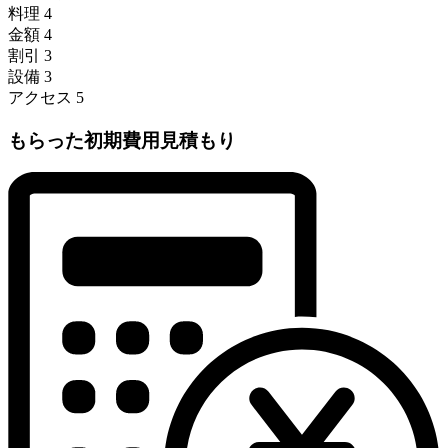
料理
4
金額
4
割引
3
設備
3
アクセス
5
もらった初期費用見積もり