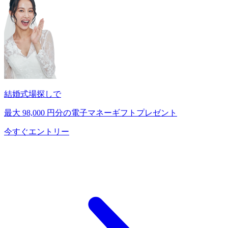
結婚式場探しで
最大
98,000
円分の電子マネーギフトプレゼント
今すぐエントリー