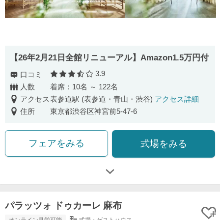
【26年2月21日全館リニューアル】Amazon1.5万円付
3.9
口コミ
口コミ評価
人数
着席：10名 ～ 122名
アクセス
表参道駅 (表参道・青山・渋谷)
アクセス詳細
住所
東京都渋谷区神宮前5-47-6
フェアをみる
式場をみる
パラッツォ ドゥカーレ 麻布
オンライン見学可能
式場・ゲストハウス