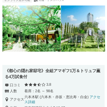
《都心の隠れ家邸宅》全組アマギフ1万＆トリュフ薫
る4万試食付
3.8
口コミ
口コミ評価
人数
着席：2名 ～ 98名
六本木駅 (六本木・赤坂・恵比寿・白金)
アクセ
アクセス
ス詳細