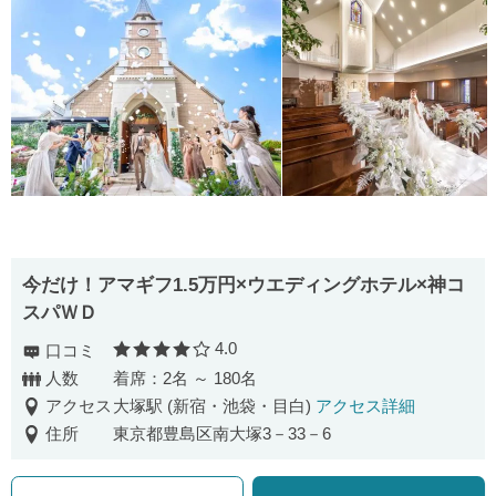
今だけ！アマギフ1.5万円×ウエディングホテル×神コ
スパＷＤ
4.0
口コミ
口コミ評価
人数
着席：2名 ～ 180名
アクセス
大塚駅 (新宿・池袋・目白)
アクセス詳細
住所
東京都豊島区南大塚3－33－6