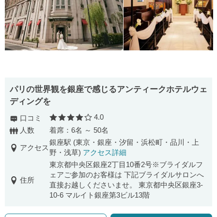
パリの世界観を銀座で感じるアンティークホテルウェ
ディングを
4.0
口コミ
口コミ評価
人数
着席：6名 ～ 50名
銀座駅 (東京・銀座・汐留・浜松町・品川・上
アクセス
野・浅草)
アクセス詳細
東京都中央区銀座2丁目10番2号※ブライダルフ
ェアご参加のお客様は 下記ブライダルサロンへ
住所
直接お越しくださいませ。 東京都中央区銀座3-
10-6 マルイト銀座第3ビル13階