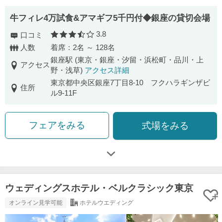
牛フィレ4万試食&アマギフ5千円付◆銀座の貸切会場
3.8
口コミ
口コミ評価
人数
着席：2名 ～ 128名
銀座駅 (東京・銀座・汐留・浜松町・品川・上
アクセス
野・浅草)
アクセス詳細
東京都中央区銀座7丁目8-10 フクハラギンザビ
住所
ル9-11F
フェアをみる
式場をみる
ウェディングスホテル・ベルクラシック東京
オンライン見学可能
ホテルウエディング