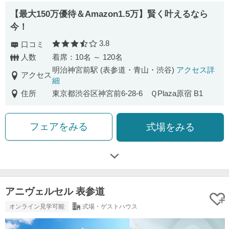
【最⼤150万優待＆Amazon1.5万】賢く叶えるなら
今！
3.8
口コミ
口コミ評価
人数
着席：10名 ～ 120名
明治神宮前駅 (表参道・青山・渋谷)
アクセス詳
アクセス
細
住所
東京都渋谷区神宮前6-28-6 ＱPlaza原宿 B1
フェアをみる
式場をみる
アニヴェルセル 表参道
オンライン見学可能
式場・ゲストハウス