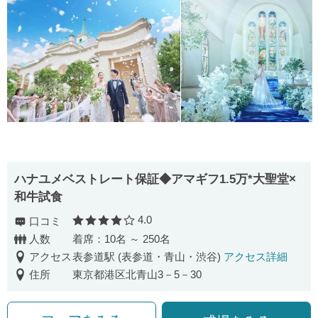
ハナユメベストレート保証◆アマギフ1.5万*大聖堂×
和牛試食
4.0
口コミ
口コミ評価
人数
着席：10名 ～ 250名
アクセス
表参道駅 (表参道・青山・渋谷)
アクセス詳細
住所
東京都港区北青山3－5－30