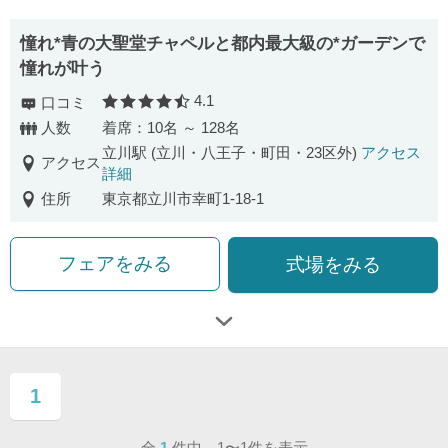
憧れ*青の大聖堂チャペルと都内最大級の*ガーデンで
憧れが叶う
4.1
口コミ
口コミ評価
人数
着席：10名 ～ 128名
立川駅 (立川・八王子・町田・23区外)
アクセス
アクセス
詳細
住所
東京都立川市幸町1-18-1
フェアをみる
式場をみる
1
ページ目
全
1
件中 1〜1件を表示