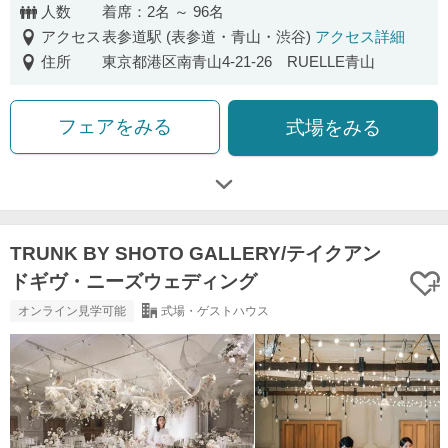
人数
着席：2名 ～ 96名
アクセス
表参道駅 (表参道・青山・渋谷)
アクセス詳細
住所
東京都港区南青山4-21-26 RUELLE青山
フェアをみる
式場をみる
TRUNK BY SHOTO GALLERY/テイクアン
ドギヴ・ニーズウェディング
オンライン見学可能
式場・ゲストハウス