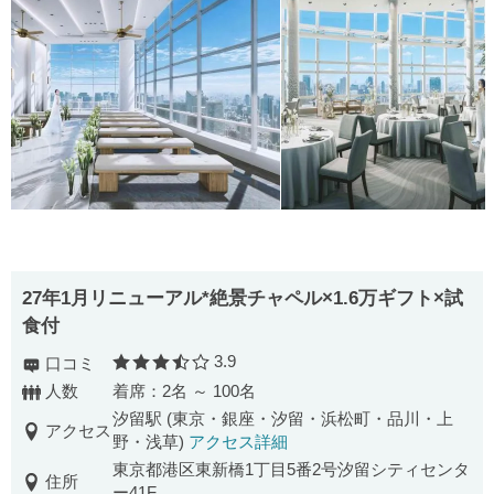
27年1月リニューアル*絶景チャペル×1.6万ギフト×試
食付
3.9
口コミ
口コミ評価
人数
着席：2名 ～ 100名
汐留駅 (東京・銀座・汐留・浜松町・品川・上
アクセス
野・浅草)
アクセス詳細
東京都港区東新橋1丁目5番2号汐留シティセンタ
住所
ー41F