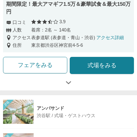
期間限定！最大アマギフ1.5万＆豪華試食＆最大150万
円
3.9
口コミ
口コミ評価
人数
着席：2名 ～ 140名
アクセス
表参道駅 (表参道・青山・渋谷)
アクセス詳細
住所
東京都渋谷区神宮前4-5-6
フェアをみる
式場をみる
アンパサンド
渋谷駅 / 式場・ゲストハウス