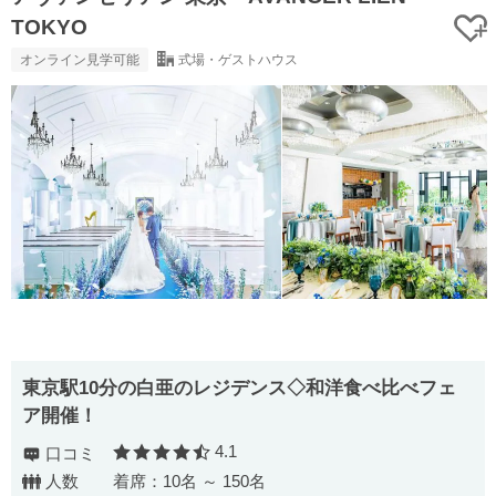
TOKYO
オンライン見学可能
式場・ゲストハウス
東京駅10分の白亜のレジデンス◇和洋食べ比べフェ
ア開催！
4.1
口コミ
口コミ評価
人数
着席：10名 ～ 150名