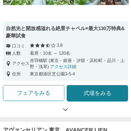
自然光と開放感溢れる絶景チャペル×最大130万特典&
豪華試食
3.8
口コミ
口コミ評価
人数
着席：10名 ～ 120名
赤羽橋駅 (東京・銀座・汐留・浜松町・品川・上
アクセス
野・浅草)
アクセス詳細
住所
東京都港区芝公園3-5-4
フェアをみる
式場をみる
アヴァンセリアン 東京 AVANCER LIEN