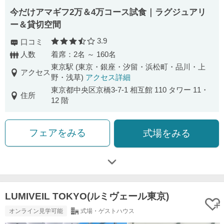
今だけアマギフ2万＆4万コース試食｜ラグジュアリ
ー＆貸切空間
3.9
口コミ
口コミ評価
人数
着席：2名 ～ 160名
東京駅 (東京・銀座・汐留・浜松町・品川・上
アクセス
野・浅草)
アクセス詳細
東京都中央区京橋3-7-1 相互館 110 タワー 11・
住所
12 階
フェアをみる
式場をみる
LUMIVEIL TOKYO(ルミヴェール東京)
オンライン見学可能
式場・ゲストハウス