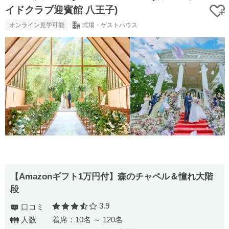
イドクラブ迎賓館 八王子)
オンライン見学可能
式場・ゲストハウス
【Amazonギフト1万円付】森のチャペル＆憧れ大階
段
3.9
口コミ
口コミ評価
人数
着席：10名 ～ 120名