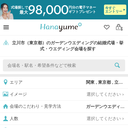
98,000
式場探しで
円分の電子マネー
今すぐ
エントリー
ギフトプレゼント
最大
クリップ
ログ
立川市（東京都）のガーデンウエディングの結婚式場・挙
式・ウエディング会場を探す
関東 , 東京都 , 立川市
エリア
選択してください
イメージ
ガーデンウエディング,
会場のこだわり・見学方法
選択してください
人数