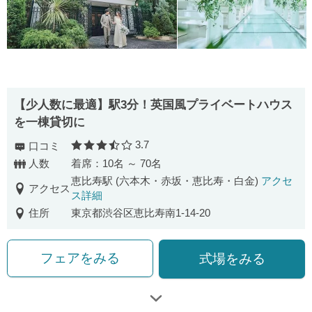
【少人数に最適】駅3分！英国風プライベートハウス
を一棟貸切に
3.7
口コミ
口コミ評価
人数
着席：10名 ～ 70名
恵比寿駅 (六本木・赤坂・恵比寿・白金)
アクセ
アクセス
ス詳細
住所
東京都渋谷区恵比寿南1-14-20
フェアをみる
式場をみる