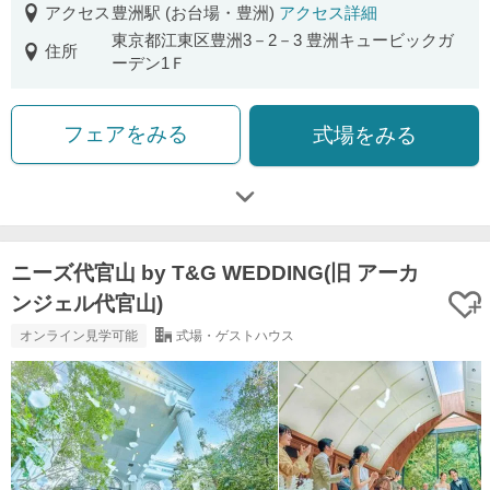
アクセス
豊洲駅 (お台場・豊洲)
アクセス詳細
東京都江東区豊洲3－2－3 豊洲キュービックガ
住所
ーデン1Ｆ
フェアをみる
式場をみる
ニーズ代官山 by T&G WEDDING(旧 アーカ
ンジェル代官山)
オンライン見学可能
式場・ゲストハウス