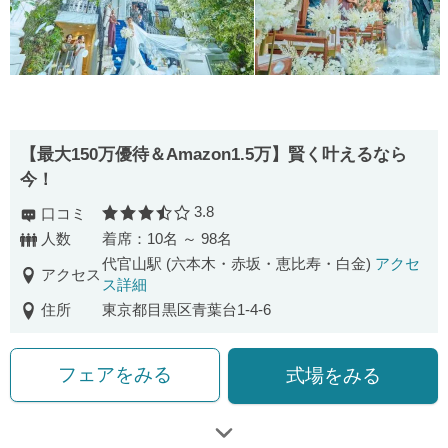
【最⼤150万優待＆Amazon1.5万】賢く叶えるなら
今！
3.8
口コミ
口コミ評価
人数
着席：10名 ～ 98名
代官山駅 (六本木・赤坂・恵比寿・白金)
アクセ
アクセス
ス詳細
住所
東京都目黒区青葉台1-4-6
フェアをみる
式場をみる