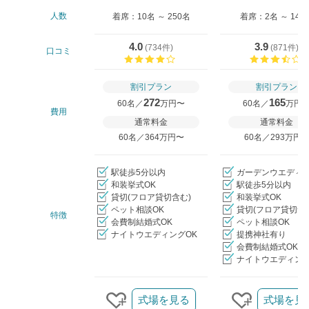
人数
着席：10名 ～ 250名
着席：2名 ～ 140
4.0
3.9
(
734件
)
(
871件
)
口コミ
口コミ評価
割引プラン
割引プラン
272
165
60名／
万円〜
60名／
万円
費用
通常料金
通常料金
60名／364万円〜
60名／293万円
駅徒歩5分以内
ガーデンウエディ
和装挙式OK
駅徒歩5分以内
貸切(フロア貸切含む)
和装挙式OK
ペット相談OK
貸切(フロア貸切含
特徴
会費制結婚式OK
ペット相談OK
ナイトウエディングOK
提携神社有り
会費制結婚式OK
ナイトウエディング
クリップ/詳細を見る
式場を見る
式場を見
クリップする
クリップす