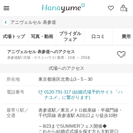
クリップ
ログ
アニヴェルセル 表参道
ブライダル
式場トップ
写真・動画
口コミ
費用
フェア
アニヴェルセル 表参道へのアクセス
クリ
表参道駅/ 式場・ゲストハウス/ 着席：10名 ～ 250名
式場へのアクセス
所在地
東京都港区北青山3－5－30
電話番号
0120-791-317 (結婚式場予約サイト「ハ
ナユメ」に繋がります)
最寄り駅／
表参道駅／東京メトロ銀座線・半蔵門線・
交通
千代田線 表参道駅 A2出口より徒歩10秒
～8/23までSUMMERフェス開催◆
これから結婚式式場を探す方も大歓迎◎