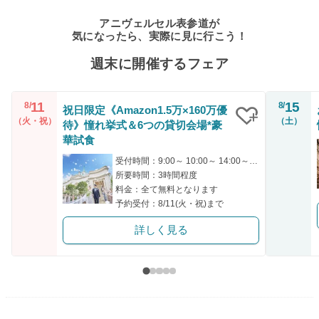
アニヴェルセル表参道が
気になったら、実際に見に行こう！
週末に開催するフェア
11
15
8/
8/
祝日限定《Amazon1.5万×160万優
（火・祝）
（土）
待》憧れ挙式＆6つの貸切会場*豪
クリップ
華試食
受付時間：9:00～ 10:00～ 14:00～ 15:00～ 16:00～
所要時間：3時間程度
料金：全て無料となります
予約受付：8/11(火・祝)まで
詳しく見る