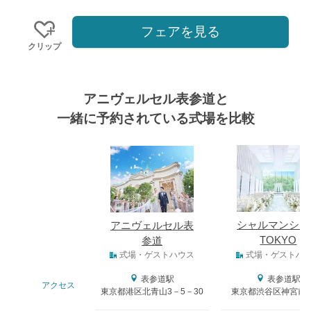
フェアを見る
クリップ
アニヴェルセル表参道と
一緒に予約されている式場を比較
式場
シャルマンシー
アニヴェルセル表
TOKYO
参道
式場タイプ
式場・ゲストハウス
式場・ゲストハ
表参道駅
表参道駅
アクセス
東京都港区北青山3－5－30
東京都渋谷区神宮前4-