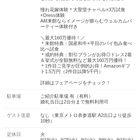
憧れ花嫁体験＊大聖堂チャペル×3万試食
×Dress体験
AM来館ならイメージが膨らむウェルカムパ
ーティー体験付き
＼最大160万優待！／
＊来館特典：国産和牛×平目のパイ包み食べ
比べ試食
＊成約特典：割引プランがお得◎ドレス2着
＆挙式が全額無料など最大160万円優待！
＊1件目ご見学が圧倒的お得！Amazonギフ
ト1.5万円（2件目以降5千円）
詳細はフェアページをチェック！
駐車場
ご紹介駐車場 有（有料）
婚礼当日は2台分まで無料利用可
ゲスト送迎
なし（東京メトロ表参道駅 A2出口より徒歩
10秒）
定休日
火