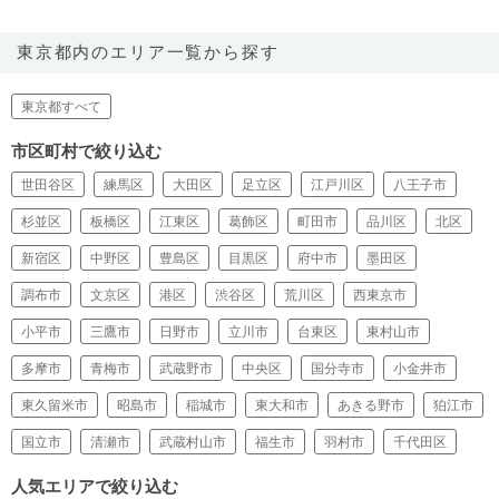
東京都内のエリア一覧から探す
東京都すべて
市区町村で絞り込む
世田谷区
練馬区
大田区
足立区
江戸川区
八王子市
杉並区
板橋区
江東区
葛飾区
町田市
品川区
北区
新宿区
中野区
豊島区
目黒区
府中市
墨田区
調布市
文京区
港区
渋谷区
荒川区
西東京市
小平市
三鷹市
日野市
立川市
台東区
東村山市
多摩市
青梅市
武蔵野市
中央区
国分寺市
小金井市
東久留米市
昭島市
稲城市
東大和市
あきる野市
狛江市
国立市
清瀬市
武蔵村山市
福生市
羽村市
千代田区
人気エリアで絞り込む