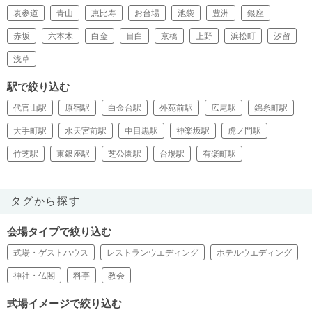
表参道
青山
恵比寿
お台場
池袋
豊洲
銀座
赤坂
六本木
白金
目白
京橋
上野
浜松町
汐留
浅草
駅で絞り込む
代官山駅
原宿駅
白金台駅
外苑前駅
広尾駅
錦糸町駅
大手町駅
水天宮前駅
中目黒駅
神楽坂駅
虎ノ門駅
竹芝駅
東銀座駅
芝公園駅
台場駅
有楽町駅
タグから探す
会場タイプで絞り込む
式場・ゲストハウス
レストランウエディング
ホテルウエディング
神社・仏閣
料亭
教会
式場イメージで絞り込む