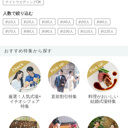
ナイトウエディングOK
人数で絞り込む
約10人
約20人
約30人
約40人
約50人
約60人
約70人
約80人
約90人
約100人
約110人
約120人
おすすめ特集から探す
厳選！人気式場×
直前割引特集
料理がおいしい
イチオシフェア
結婚式場特集
特集