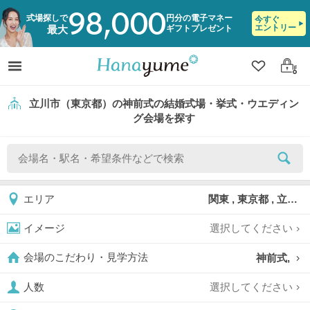
98,000
式場探しで
円分の電子マネー
今すぐ
エントリー
ギフトプレゼント
最大
クリップ
ログ
立川市（東京都）の神前式の結婚式場・挙式・ウエディン
グ会場を探す
関東 , 東京都 , 立川市
エリア
選択してください
イメージ
神前式,
会場のこだわり・見学方法
選択してください
人数