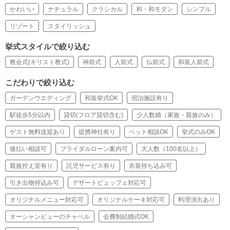
かわいい
ナチュラル
クラシカル
和・和モダン
シンプル
リゾート
スタイリッシュ
挙式スタイルで絞り込む
教会式(キリスト教式)
神前式
人前式
仏前式
和装人前式
こだわりで絞り込む
ガーデンウエディング
和装挙式OK
宿泊施設有り
駅徒歩5分以内
貸切(フロア貸切含む)
少人数婚（家族・親族のみ）
ゲスト無料送迎あり
提携神社有り
ペット相談OK
挙式のみOK
後払い相談可
ブライダルローン案内可
大人数（100名以上）
親族控え室有り
託児サービス有り
衣装持ち込み可
引き出物持込み可
デザートビュッフェ対応可
オリジナルメニュー対応可
オリジナルケーキ対応可
料理演出あり
オーシャンビューのチャペル
会費制結婚式OK