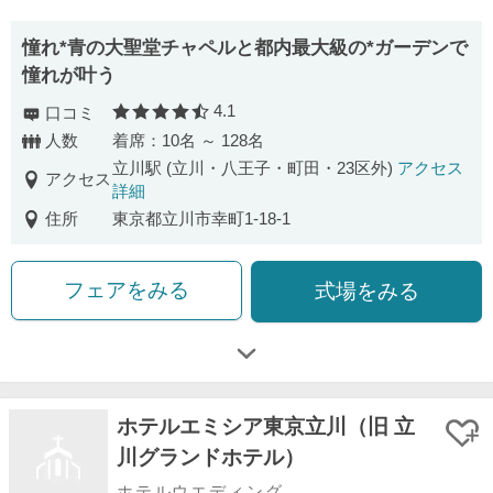
憧れ*青の大聖堂チャペルと都内最大級の*ガーデンで
憧れが叶う
4.1
口コミ
口コミ評価
人数
着席：10名 ～ 128名
立川駅 (立川・八王子・町田・23区外)
アクセス
アクセス
詳細
住所
東京都立川市幸町1-18-1
フェアをみる
式場をみる
ホテルエミシア東京立川（旧 立
川グランドホテル）
ホテルウエディング