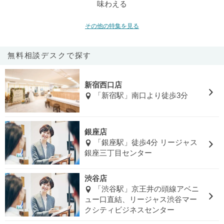
味わえる
その他の特集を見る
無料相談デスクで探す
新宿西口店
「新宿駅」南口より徒歩3分
銀座店
「銀座駅」徒歩4分 リージャス
銀座三丁目センター
渋谷店
「渋谷駅」京王井の頭線アベニ
ュー口直結、リージャス渋谷マー
クシティビジネスセンター