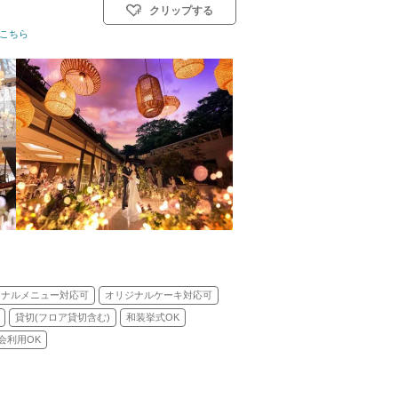
クリップする
教式)／人前式／和装人前式
こちら
ジナルメニュー対応可
オリジナルケーキ対応可
貸切(フロア貸切含む)
和装挙式OK
会利用OK