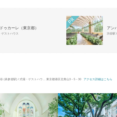
 ドゥカーレ（東京都）
アン
場・ゲストハウス
渋谷駅 
 (表参道駅) / 式場・ゲストハウス
対応人数: 着席：10名 ～ 250名
東京都港区北青山3－5－30
アクセス詳細はこちら
挙式スタイル: 教会式