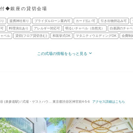
円付◆銀座の貸切会場
有り
提携神社有り
ブライダルローン案内可
カード払い可
引き出物持込み可
応可
料理演出あり
アレルギー対応可
明るいチャペル（自然光）
白基調のチャペ
チャペル
貸切(フロア貸切含む)
和装挙式OK
マタニティウエディングOK
会費制
この式場の情報をもっと見る
 (表参道駅) / 式場・ゲストハウス
対応人数: 着席：2名 ～ 140名
東京都渋谷区神宮前4-5-6
アクセス詳細はこちら
挙式スタイル: 教会式(