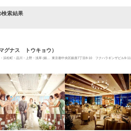
の検索結果
（ザ マグナス トウキョウ）
品川・上野・浅草 (銀座駅) / 式場・ゲストハウス
東京都中央区銀座7丁目8-10 フクハラギンザビル9-11
対応人数: 着席：2名 ～ 128名