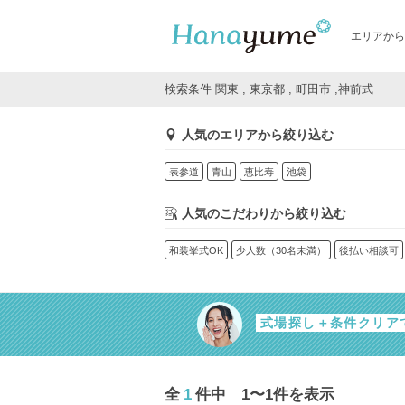
エリアから
検索条件 関東 , 東京都 , 町田市 ,神前式
人気のエリアから絞り込む
表参道
青山
恵比寿
池袋
人気のこだわりから絞り込む
和装挙式OK
少人数（30名未満）
後払い相談可
式場探し＋条件クリア
全
1
件中 1〜1件を表示