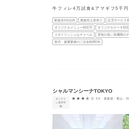
牛フィレ4万試食&アマギフ5千
駅徒歩5分以内
親族控え室有り
託児サービス
オリジナルメニュー対応可
オリジナルケーキ対
スタイリッシュなチャペル
景色の良い高層階の
挙式・披露宴後の二次会利用OK
シャルマンシーナTOKYO
口コミ評価
3.9
表参道・青山・渋谷
オンライ
ン見学可
能