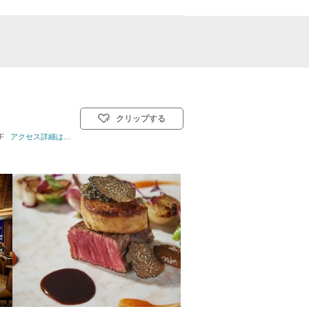
クリップする
F
挙式スタイル: 教会式(キリスト教式)／人前式／仏前式
アクセス詳細はこちら