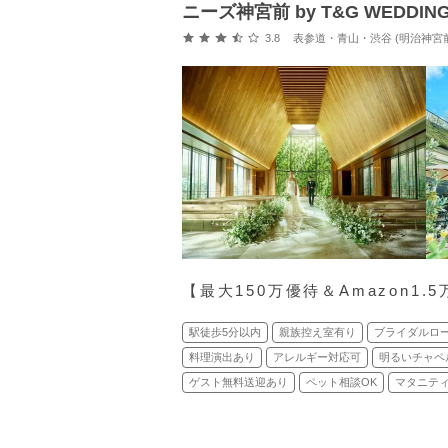
ニーズ神宮前 by T&G WEDD
口コミ評価
3.8
表参道・青山・渋谷 (明治神宮前
【最⼤150万優待＆Amazon1
駅徒歩5分以内
親族控え室有り
ブライダルロ
料理演出あり
アレルギー対応可
明るいチャペ
ゲスト無料送迎あり
ペット相談OK
マタニティ