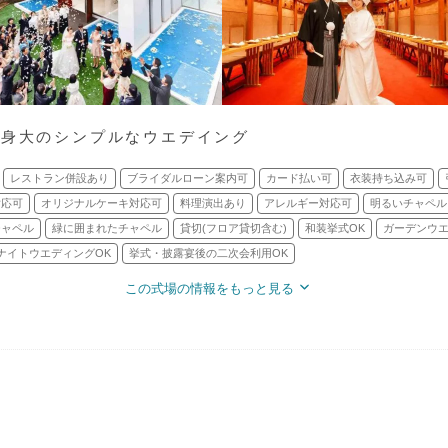
等身大のシンプルなウエデイング
レストラン併設あり
ブライダルローン案内可
カード払い可
衣装持ち込み可
対応可
オリジナルケーキ対応可
料理演出あり
アレルギー対応可
明るいチャペル
チャペル
緑に囲まれたチャペル
貸切(フロア貸切含む)
和装挙式OK
ガーデンウ
ナイトウエディングOK
挙式・披露宴後の二次会利用OK
この式場の情報をもっと見る