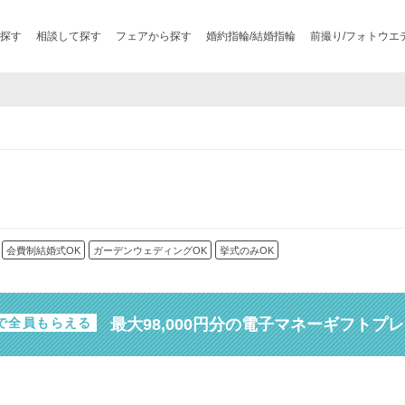
探す
相談して探す
フェアから探す
婚約指輪/結婚指輪
前撮り/フォトウエ
会費制結婚式OK
ガーデンウェディングOK
挙式のみOK
最大98,000円分の電子マネーギフトプ
で全員もらえる