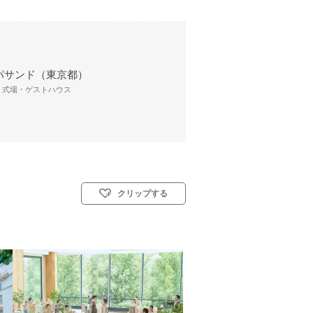
パサンド（東京都）
/ 式場・ゲストハウス
クリップする
(キリスト教式)／人前式