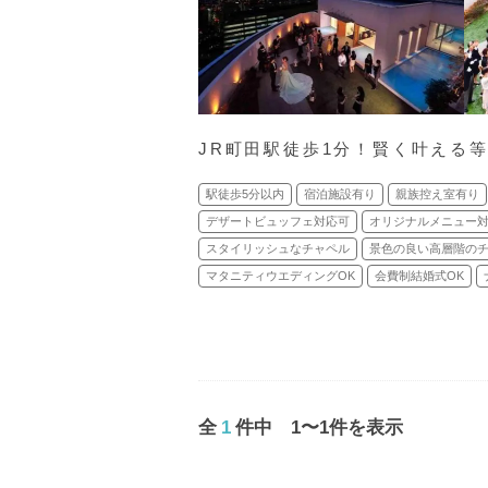
JR町田駅徒歩1分！賢く叶える
駅徒歩5分以内
宿泊施設有り
親族控え室有り
デザートビュッフェ対応可
オリジナルメニュー
スタイリッシュなチャペル
景色の良い高層階の
マタニティウエディングOK
会費制結婚式OK
全
1
件中 1〜1件を表示