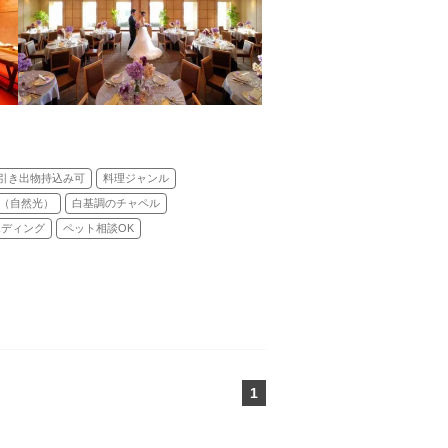
引き出物持込み可
料理ジャンル
（自然光）
白基調のチャペル
エディング
ペット相談OK
1
ページ目