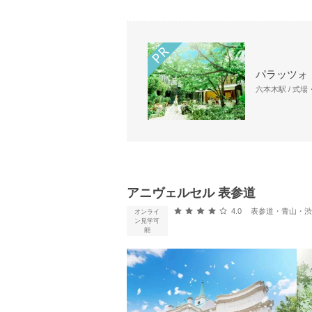
パラッツォ
六本木駅 / 式
アニヴェルセル 表参道
口コミ評価
4.0
表参道・青山・渋谷
オンライ
ン見学可
能