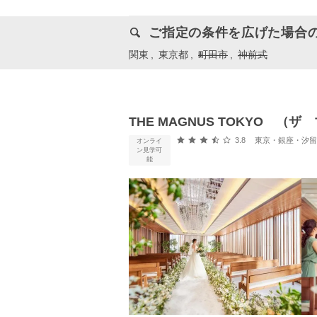
ご指定の条件を広げた場合
関東
東京都
町田市
神前式
THE MAGNUS TOKYO 
口コミ評価
3.8
東京・銀座・汐留・浜松町・
オンライ
ン見学可
能