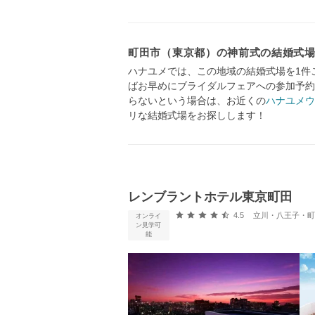
町田市（東京都）の神前式の結婚式
ハナユメでは、この地域の結婚式場を1件
ばお早めにブライダルフェアへの参加予約
らないという場合は、お近くの
ハナユメウ
リな結婚式場をお探しします！
レンブラントホテル東京町田
口コミ評価
4.5
立川・八王子・町田・23
オンライ
ン見学可
能