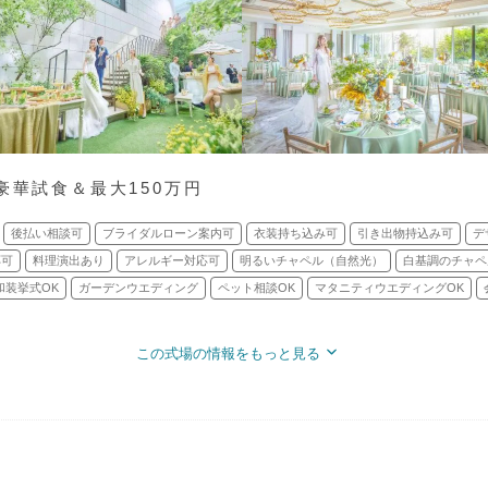
豪華試食＆最大150万円
後払い相談可
ブライダルローン案内可
衣装持ち込み可
引き出物持込み可
デ
応可
料理演出あり
アレルギー対応可
明るいチャペル（自然光）
白基調のチャペ
和装挙式OK
ガーデンウエディング
ペット相談OK
マタニティウエディングOK
この式場の情報をもっと見る