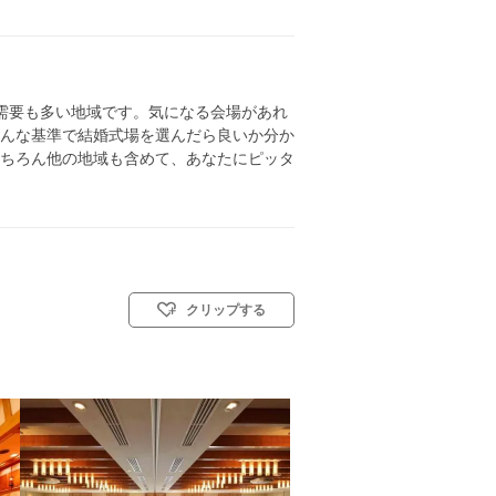
需要も多い地域です。気になる会場があれ
んな基準で結婚式場を選んだら良いか分か
ちろん他の地域も含めて、あなたにピッタ
クリップする
: 教会式(キリスト教式)／神前式／人前式／仏前式／和装人前式