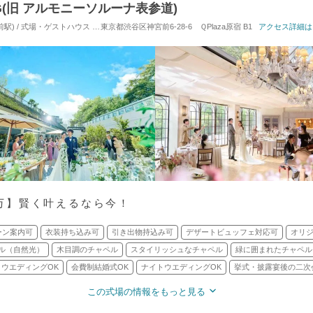
ING(旧 アルモニーソルーナ表参道)
駅) / 式場・ゲストハウス
対応人数: 着席：10名 ～ 120名
東京都渋谷区神宮前6-28-6 ＱPlaza原宿 B1
挙式スタイル: 教会式(キリスト
アクセス詳細は
.5万】賢く叶えるなら今！
ーン案内可
衣装持ち込み可
引き出物持込み可
デザートビュッフェ対応可
オリ
ル（自然光）
木目調のチャペル
スタイリッシュなチャペル
緑に囲まれたチャペル
ウエディングOK
会費制結婚式OK
ナイトウエディングOK
挙式・披露宴後の二次
この式場の情報をもっと見る