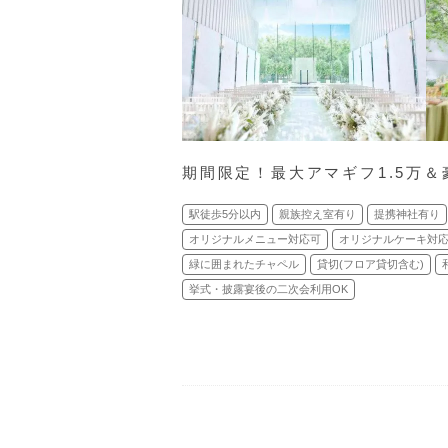
期間限定！最大アマギフ1.5万＆
駅徒歩5分以内
親族控え室有り
提携神社有り
オリジナルメニュー対応可
オリジナルケーキ対
緑に囲まれたチャペル
貸切(フロア貸切含む)
挙式・披露宴後の二次会利用OK