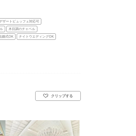
デザートビュッフェ対応可
ル
木目調のチャペル
結婚式OK
ナイトウエディングOK
クリップする
キリスト教式)／人前式／仏前式