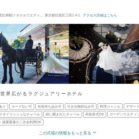
寿駅) / ホテルウエディング
東京都目黒区三田1-4-1
対応人数: 着席：6名 ～ 480名
アクセス詳細はこちら
挙式スタイル: 教会式(キリ
の世界広がるラグジュアリーホテル
あり
カード払い可
衣装持ち込み可
引き出物持込み可
料理ジャンル
デザー
スタイリッシュなチャペル
緑に囲まれたチャペル
和装挙式OK
ガーデンウエディ
・披露宴後の二次会利用OK
この式場の情報をもっと見る