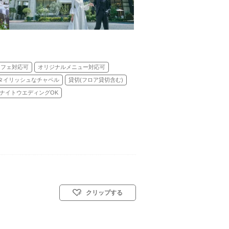
ッフェ対応可
オリジナルメニュー対応可
タイリッシュなチャペル
貸切(フロア貸切含む)
ナイトウエディングOK
クリップする
 90名
挙式スタイル: 神前式／人前式