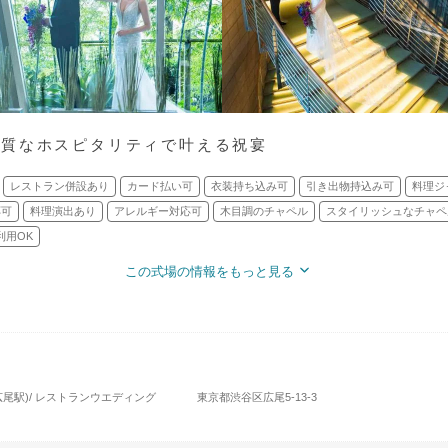
上質なホスピタリティで叶える祝宴
レストラン併設あり
カード払い可
衣装持ち込み可
引き出物持込み可
料理ジ
応可
料理演出あり
アレルギー対応可
木目調のチャペル
スタイリッシュなチャペ
利用OK
この式場の情報をもっと見る
広尾駅)/ レストランウエディング
東京都渋谷区広尾5-13-3