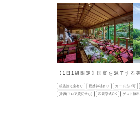
【1日1組限定】国賓を魅了する
親族控え室有り
提携神社有り
カード払い可
貸切(フロア貸切含む)
和装挙式OK
ゲスト無料