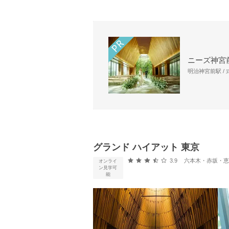
ニーズ神宮前
明治神宮前駅 /
グランド ハイアット 東京
口コミ評価
3.9
六本木・赤坂・恵比寿・
オンライ
ン見学可
能