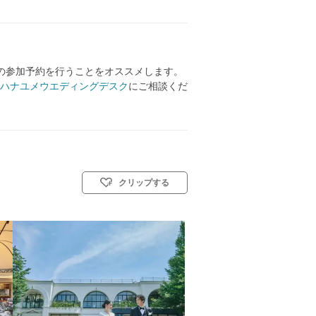
の参加予約を行うことをオススメします。
ハナユメウエディングデスク
にご相談くだ
クリップする
リスト教式)／神前式／人前式／仏前式／和装人前式