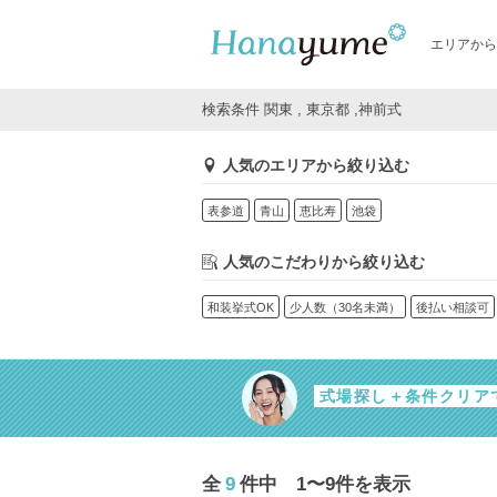
エリアから
検索条件 関東 , 東京都 ,神前式
人気のエリアから絞り込む
表参道
青山
恵比寿
池袋
人気のこだわりから絞り込む
和装挙式OK
少人数（30名未満）
後払い相談可
式場探し＋条件クリア
全
9
件中 1〜9件を表示