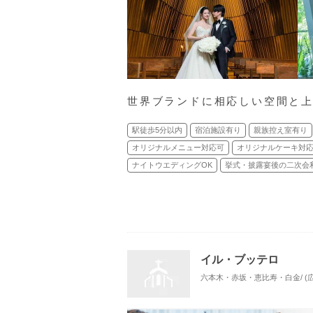
世界ブランドに相応しい空間と
駅徒歩5分以内
宿泊施設有り
親族控え室有り
オリジナルメニュー対応可
オリジナルケーキ対
ナイトウエディングOK
挙式・披露宴後の二次会
イル・ブッテロ
六本木・赤坂・恵比寿・白金/ (