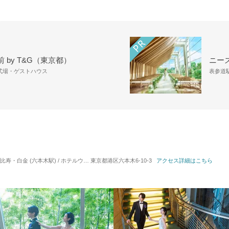
 by T&G（東京都）
ニーズ
 式場・ゲストハウス
表参道駅
白金 (六本木駅) / ホテルウエディング
東京都港区六本木6-10-3
対応人数: 着席：40名 ～ 570名
アクセス詳細はこちら
挙式スタイル: