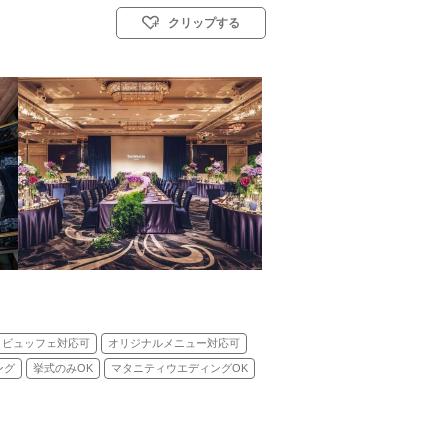
クリップする
スト教式)／神前式／人前式
トビュッフェ対応可
オリジナルメニュー対応可
ング
挙式のみOK
マタニティウエディングOK