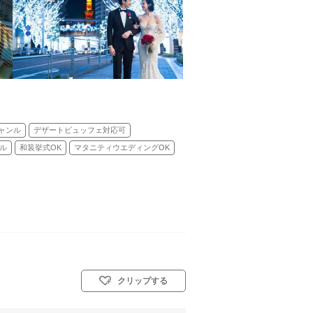
ャンル
デザートビュッフェ対応可
ル
和装挙式OK
マタニティウエディングOK
クリップする