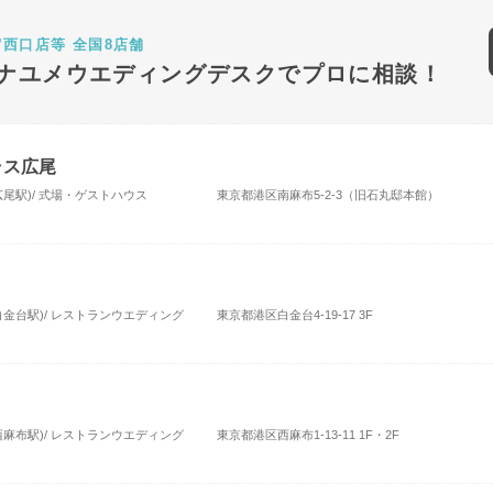
宿西口店等 全国8店舗
ナユメウエディングデスクでプロに相談！
ラス広尾
広尾駅)/ 式場・ゲストハウス
東京都港区南麻布5-2-3（旧石丸邸本館）
白金台駅)/ レストランウエディング
東京都港区白金台4-19-17 3F
西麻布駅)/ レストランウエディング
東京都港区西麻布1-13-11 1F・2F