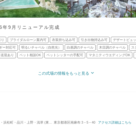
26年9月リニューアル完成
有り
ブライダルローン案内可
衣装持ち込み可
引き出物持込み可
デザートビュ
ギー対応可
明るいチャペル（自然光）
白基調のチャペル
木目調のチャペル
ス
料送迎あり
ペット相談OK
ペットシッターの手配可
マタニティウエディングOK
この式場の情報をもっと見る
川・上野・浅草 (東京メトロ日比谷線 広尾駅) / 料亭
東京都港区南麻布 3－5－40
アクセス詳細はこちら
対応人数: 着席：30名 ～