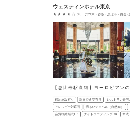
ウェスティンホテル東京
口コミ評価
3.8
六本木・赤坂・恵比寿・白金 (恵比
【恵比寿駅直結】ヨーロピアン
宿泊施設有り
親族控え室有り
レストラン併設
アレルギー対応可
明るいチャペル（自然光）
会費制結婚式OK
ナイトウエディングOK
挙式