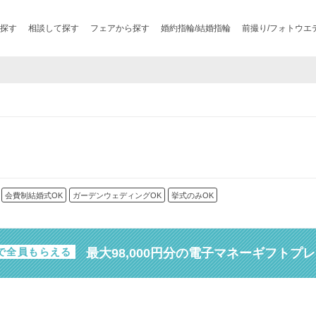
探す
相談して探す
フェアから探す
婚約指輪/結婚指輪
前撮り/フォトウエ
会費制結婚式OK
ガーデンウェディングOK
挙式のみOK
最大98,000円分の電子マネーギフトプ
で全員もらえる