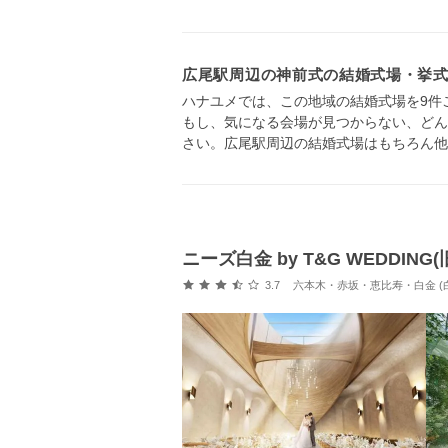
広尾駅周辺の神前式の結婚式場・挙
ハナユメでは、この地域の結婚式場を9件
もし、気になる会場が見つからない、どん
さい。広尾駅周辺の結婚式場はもちろん他
ニーズ白金 by T&G WEDDIN
口コミ評価
3.7
六本木・赤坂・恵比寿・白金 (白金