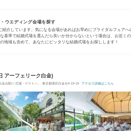
式・ウエディング会場を探す
ご紹介しています。気になる会場があればお早めにブライダルフェアへ
な基準で結婚式場を選んだら良いか分からないという場合は、お近くの
の地域も含めて、あなたにピッタリな結婚式場をお探しします！
G(旧 アーフェリーク白金)
台駅) / 式場・ゲストハウス
東京都港区白金台4-19-19
対応人数: 着席：40名 ～ 152名
アクセス詳細はこちら
挙式スタイル: 教会式(キ