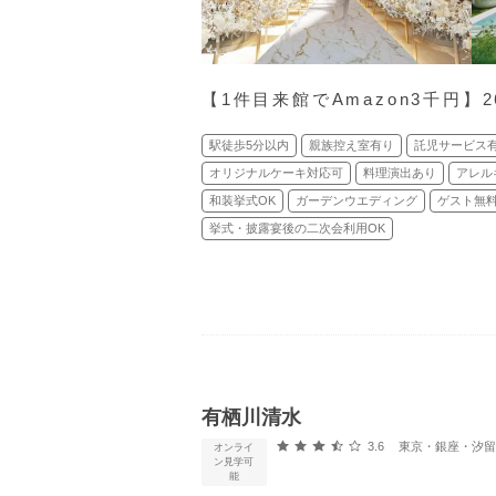
【1件目来館でAmazon3千円】
駅徒歩5分以内
親族控え室有り
託児サービス
オリジナルケーキ対応可
料理演出あり
アレル
和装挙式OK
ガーデンウエディング
ゲスト無
挙式・披露宴後の二次会利用OK
有栖川清水
口コミ評価
3.6
東京・銀座・汐留・浜松町・品
オンライ
ン見学可
能