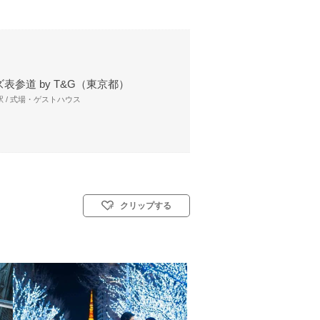
表参道 by T&G（東京都）
 / 式場・ゲストハウス
クリップする
 教会式(キリスト教式)／神前式／人前式