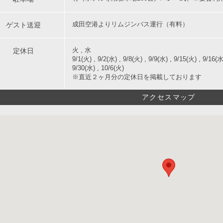
ゲスト送迎
成田空港よりリムジンバス運行（有料）
定休日
火 , 水
9/1(火) , 9/2(水) , 9/8(火) , 9/9(水) , 9/15(火) , 9/1
9/30(水) , 10/6(火)
※直近２ヶ月分の定休日を掲載しております
アクセスマップ