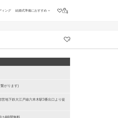
ディング
結婚式準備におすすめ
クリップリスト
ログイン
クリップする
に繋がります)
都営地下鉄大江戸線六本木駅3番出口より徒
用は4時間無料