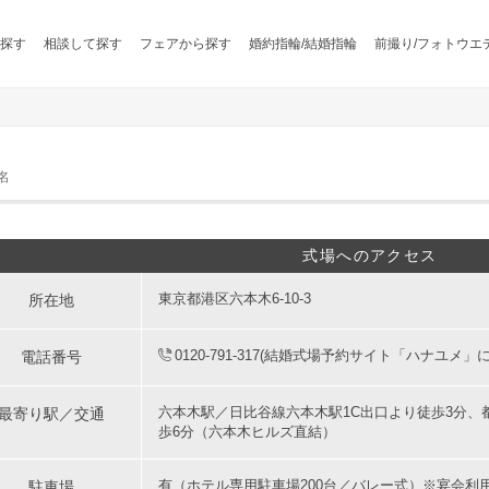
探す
相談して探す
フェアから探す
婚約指輪/結婚指輪
前撮り/フォトウエ
名
式場へのアクセス
所在地
東京都港区六本木6-10-3
電話番号
0120-791-317(結婚式場予約サイト「ハナユメ」
最寄り駅／交通
六本木駅／日比谷線六本木駅1C出口より徒歩3分、
歩6分（六本木ヒルズ直結）
駐車場
有（ホテル専用駐車場200台／バレー式）※宴会利