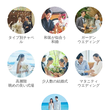
タイプ別チャペ
和装が似合う
ガーデン
ル
和婚
ウエディング
高層階
少人数の結婚式
マタニティ
眺めの良い式場
ウエディング