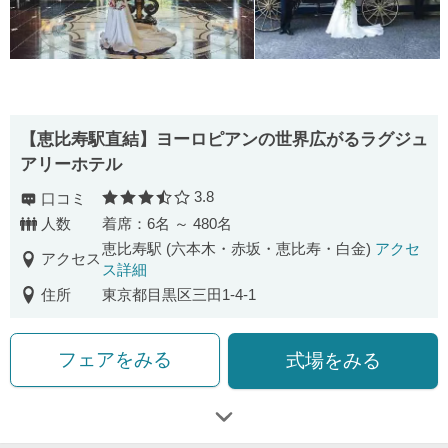
【恵比寿駅直結】ヨーロピアンの世界広がるラグジュ
アリーホテル
3.8
口コミ
口コミ評価
人数
着席：6名 ～ 480名
恵比寿駅 (六本木・赤坂・恵比寿・白金)
アクセ
アクセス
ス詳細
住所
東京都目黒区三田1-4-1
フェアをみる
式場をみる