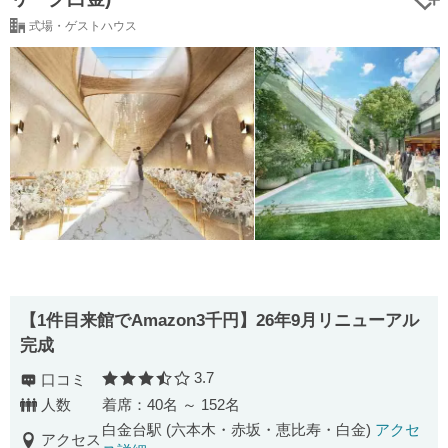
式場・ゲストハウス
【1件目来館でAmazon3千円】26年9月リニューアル
完成
3.7
口コミ
口コミ評価
人数
着席：40名 ～ 152名
白金台駅 (六本木・赤坂・恵比寿・白金)
アクセ
アクセス