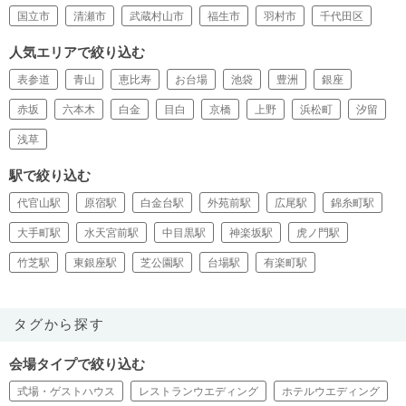
国立市
清瀬市
武蔵村山市
福生市
羽村市
千代田区
人気エリアで絞り込む
表参道
青山
恵比寿
お台場
池袋
豊洲
銀座
赤坂
六本木
白金
目白
京橋
上野
浜松町
汐留
浅草
駅で絞り込む
代官山駅
原宿駅
白金台駅
外苑前駅
広尾駅
錦糸町駅
大手町駅
水天宮前駅
中目黒駅
神楽坂駅
虎ノ門駅
竹芝駅
東銀座駅
芝公園駅
台場駅
有楽町駅
タグから探す
会場タイプで絞り込む
式場・ゲストハウス
レストランウエディング
ホテルウエディング