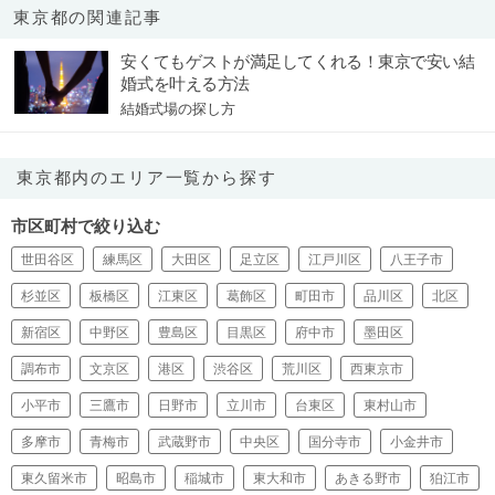
東京都の関連記事
安くてもゲストが満足してくれる！東京で安い結
婚式を叶える方法
結婚式場の探し方
東京都内のエリア一覧から探す
市区町村で絞り込む
世田谷区
練馬区
大田区
足立区
江戸川区
八王子市
杉並区
板橋区
江東区
葛飾区
町田市
品川区
北区
新宿区
中野区
豊島区
目黒区
府中市
墨田区
調布市
文京区
港区
渋谷区
荒川区
西東京市
小平市
三鷹市
日野市
立川市
台東区
東村山市
多摩市
青梅市
武蔵野市
中央区
国分寺市
小金井市
東久留米市
昭島市
稲城市
東大和市
あきる野市
狛江市