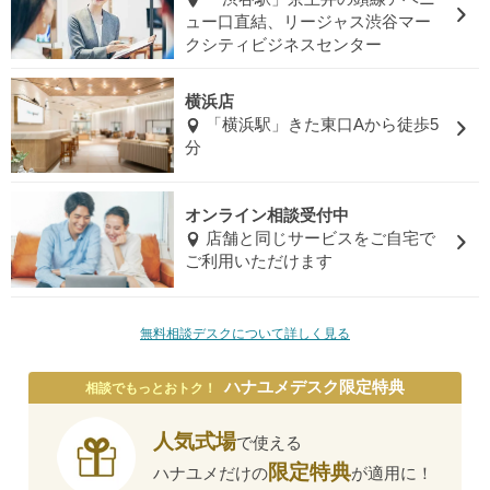
ュー口直結、リージャス渋谷マー
クシティビジネスセンター
横浜店
「横浜駅」きた東口Aから徒歩5
分
オンライン相談受付中
店舗と同じサービスをご自宅で
ご利用いただけます
無料相談デスクについて詳しく見る
ハナユメデスク限定特典
相談でもっとおトク！
人気式場
で使える
限定特典
ハナユメだけの
が適用に！