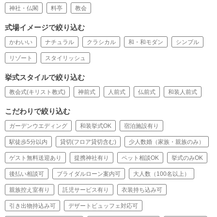
神社・仏閣
料亭
教会
式場イメージで絞り込む
かわいい
ナチュラル
クラシカル
和・和モダン
シンプル
リゾート
スタイリッシュ
挙式スタイルで絞り込む
教会式(キリスト教式)
神前式
人前式
仏前式
和装人前式
こだわりで絞り込む
ガーデンウエディング
和装挙式OK
宿泊施設有り
駅徒歩5分以内
貸切(フロア貸切含む)
少人数婚（家族・親族のみ）
ゲスト無料送迎あり
提携神社有り
ペット相談OK
挙式のみOK
後払い相談可
ブライダルローン案内可
大人数（100名以上）
親族控え室有り
託児サービス有り
衣装持ち込み可
引き出物持込み可
デザートビュッフェ対応可