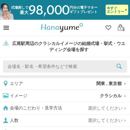
98,000
式場探しで
円分の電子マネー
今すぐ
エントリー
ギフトプレゼント
最大
クリップ
ログ
広尾駅周辺のクラシカルイメージの結婚式場・挙式・ウエ
ディング会場を探す
関東 , 東京都
エリア
クラシカル
イメージ
選択してください
会場のこだわり・見学方法
選択してください
人数