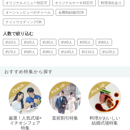
オリジナルメニュー対応可
オリジナルケーキ対応可
料理演出あり
オーシャンビューのチャペル
会費制結婚式OK
ナイトウエディングOK
人数で絞り込む
約10人
約20人
約30人
約40人
約50人
約60人
約70人
約80人
約90人
約100人
約110人
約120人
おすすめ特集から探す
厳選！人気式場×
直前割引特集
料理がおいしい
イチオシフェア
結婚式場特集
特集