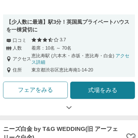
【少人数に最適】駅3分！英国風プライベートハウス
を一棟貸切に
3.7
口コミ
口コミ評価
人数
着席：10名 ～ 70名
恵比寿駅 (六本木・赤坂・恵比寿・白金)
アクセ
アクセス
ス詳細
住所
東京都渋谷区恵比寿南1-14-20
フェアをみる
式場をみる
ニーズ白金 by T&G WEDDING(旧 アーフェ
リーク白金)