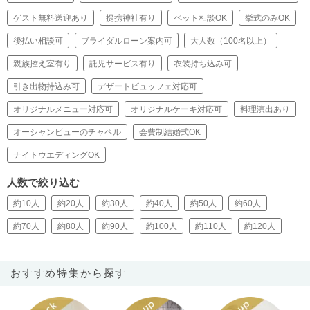
ゲスト無料送迎あり
提携神社有り
ペット相談OK
挙式のみOK
後払い相談可
ブライダルローン案内可
大人数（100名以上）
親族控え室有り
託児サービス有り
衣装持ち込み可
引き出物持込み可
デザートビュッフェ対応可
オリジナルメニュー対応可
オリジナルケーキ対応可
料理演出あり
オーシャンビューのチャペル
会費制結婚式OK
ナイトウエディングOK
人数で絞り込む
約10人
約20人
約30人
約40人
約50人
約60人
約70人
約80人
約90人
約100人
約110人
約120人
おすすめ特集から探す