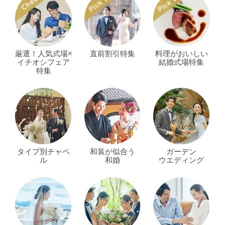
厳選！人気式場×
直前割引特集
料理がおいしい
イチオシフェア
結婚式場特集
特集
タイプ別チャペ
和装が似合う
ガーデン
ル
和婚
ウエディング