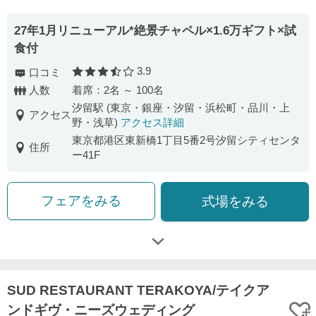
27年1月リニューアル*絶景チャペル×1.6万ギフト×試
食付
3.9
口コミ
口コミ評価
人数
着席：2名 ～ 100名
汐留駅 (東京・銀座・汐留・浜松町・品川・上
アクセス
野・浅草)
アクセス詳細
東京都港区東新橋1丁目5番2号汐留シティセンタ
住所
ー41F
フェアをみる
式場をみる
SUD RESTAURANT TERAKOYA/テイクア
ンドギヴ・ニーズウェディング