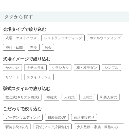
タグから探す
会場タイプで絞り込む
式場・ゲストハウス
レストランウエディング
ホテルウエディング
神社・仏閣
料亭
教会
式場イメージで絞り込む
かわいい
ナチュラル
クラシカル
和・和モダン
シンプル
リゾート
スタイリッシュ
挙式スタイルで絞り込む
教会式(キリスト教式)
神前式
人前式
仏前式
和装人前式
こだわりで絞り込む
ガーデンウエディング
和装挙式OK
宿泊施設有り
駅徒歩5分以内
貸切(フロア貸切含む)
少人数婚（家族・親族のみ）