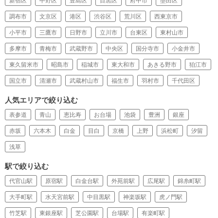
新宿区
中野区
豊島区
目黒区
府中市
墨田区
調布市
文京区
港区
渋谷区
荒川区
西東京市
小平市
三鷹市
日野市
立川市
台東区
東村山市
多摩市
青梅市
武蔵野市
中央区
国分寺市
小金井市
東久留米市
昭島市
稲城市
東大和市
あきる野市
狛江市
国立市
清瀬市
武蔵村山市
福生市
羽村市
千代田区
人気エリアで絞り込む
表参道
青山
恵比寿
お台場
池袋
豊洲
銀座
赤坂
六本木
白金
目白
京橋
上野
浜松町
汐留
浅草
駅で絞り込む
代官山駅
原宿駅
白金台駅
外苑前駅
広尾駅
錦糸町駅
大手町駅
水天宮前駅
中目黒駅
神楽坂駅
虎ノ門駅
竹芝駅
東銀座駅
芝公園駅
台場駅
有楽町駅