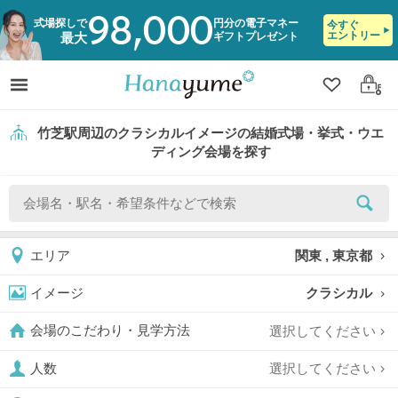
98,000
式場探しで
円分の電子マネー
今すぐ
エントリー
ギフトプレゼント
最大
クリップ
ログ
竹芝駅周辺のクラシカルイメージの結婚式場・挙式・ウエ
ディング会場を探す
関東 , 東京都
エリア
クラシカル
イメージ
選択してください
会場のこだわり・見学方法
選択してください
人数