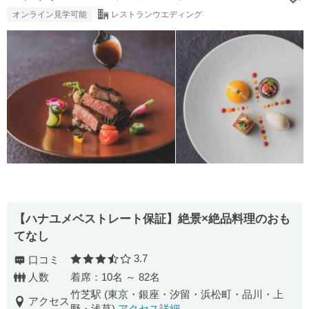
オンライン見学可能
レストランウエディング
【ハナユメベストレート保証】絶景×絶品料理のおも
てなし
3.7
口コミ
口コミ評価
人数
着席：10名 ～ 82名
竹芝駅 (東京・銀座・汐留・浜松町・品川・上
アクセス
野・浅草)
アクセス詳細