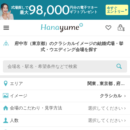
98,000
式場探しで
円分の電子マネー
今すぐ
エントリー
ギフトプレゼント
最大
クリップ
ログ
府中市（東京都）のクラシカルイメージの結婚式場・挙
式・ウエディング会場を探す
関東 , 東京都 , 府中市
エリア
クラシカル
イメージ
選択してください
会場のこだわり・見学方法
選択してください
人数