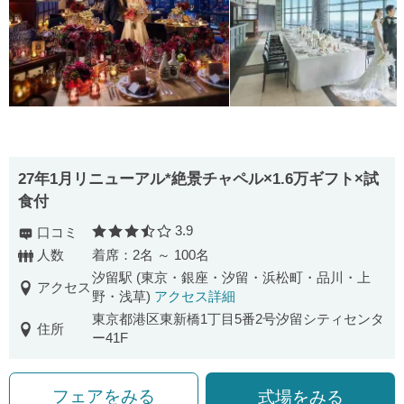
27年1月リニューアル*絶景チャペル×1.6万ギフト×試
食付
3.9
口コミ
口コミ評価
人数
着席：2名 ～ 100名
汐留駅 (東京・銀座・汐留・浜松町・品川・上
アクセス
野・浅草)
アクセス詳細
東京都港区東新橋1丁目5番2号汐留シティセンタ
住所
ー41F
フェアをみる
式場をみる