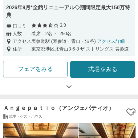
2026年9月*全館リニューアル◇期間限定最大150万特
典
3.9
口コミ
口コミ評価
人数
着席：2名 ～ 250名
アクセス
表参道駅 (表参道・青山・渋谷)
アクセス詳細
住所
東京都港区北青山3-6-8 ザ ストリングス 表参道
フェアをみる
式場をみる
Ａｎｇｅｐａｔｉｏ（アンジェパティオ）
式場・ゲストハウス