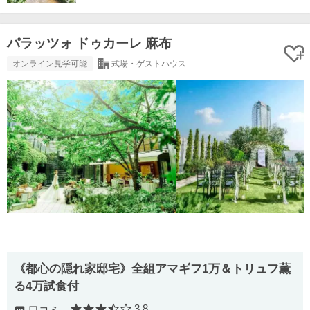
パラッツォ ドゥカーレ 麻布
オンライン見学可能
式場・ゲストハウス
《都心の隠れ家邸宅》全組アマギフ1万＆トリュフ薫
る4万試食付
3.8
口コミ