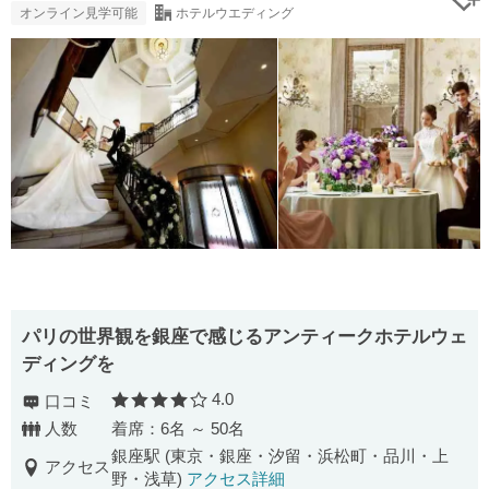
オンライン見学可能
ホテルウエディング
パリの世界観を銀座で感じるアンティークホテルウェ
ディングを
4.0
口コミ
口コミ評価
人数
着席：6名 ～ 50名
銀座駅 (東京・銀座・汐留・浜松町・品川・上
アクセス
野・浅草)
アクセス詳細