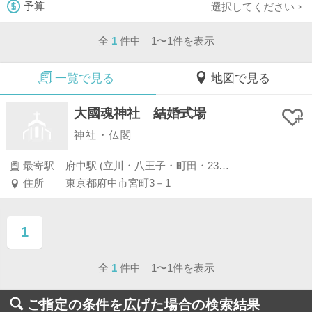
選択してください
予算
全
1
件中 1〜1件を表示
一覧で見る
地図で見る
大國魂神社 結婚式場
神社・仏閣
最寄駅
府中駅 (立川・八王子・町田・23区外)
住所
東京都府中市宮町3－1
1
ページ目
全
1
件中 1〜1件を表示
ご指定の条件を広げた場合の検索結果