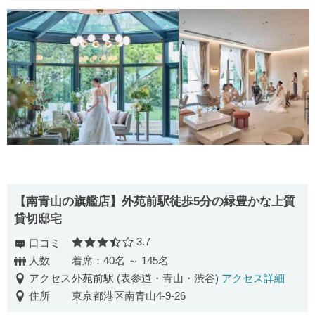
【南⻘⼭の旗艦店】外苑前駅徒歩5分の緑豊かな上質
貸切邸宅
3.7
口コミ
口コミ評価
人数
着席：40名 ～ 145名
アクセス
外苑前駅 (表参道・青山・渋谷)
アクセス詳細
住所
東京都港区南青山4-9-26