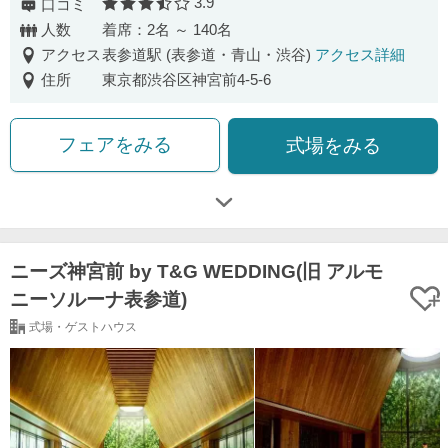
3.9
口コミ
口コミ評価
人数
着席：2名 ～ 140名
アクセス
表参道駅 (表参道・青山・渋谷)
アクセス詳細
住所
東京都渋谷区神宮前4-5-6
フェアをみる
式場をみる
ニーズ神宮前 by T&G WEDDING(旧 アルモ
ニーソルーナ表参道)
式場・ゲストハウス