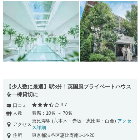
【少人数に最適】駅3分！英国風プライベートハウス
を一棟貸切に
3.7
口コミ
口コミ評価
人数
着席：10名 ～ 70名
恵比寿駅 (六本木・赤坂・恵比寿・白金)
アクセ
アクセス
ス詳細
住所
東京都渋谷区恵比寿南1-14-20