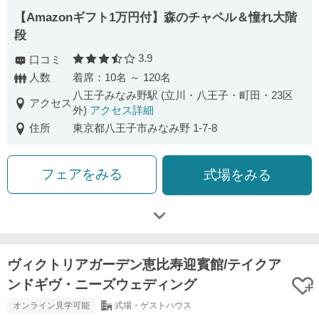
【Amazonギフト1万円付】森のチャペル＆憧れ大階
段
3.9
口コミ
口コミ評価
人数
着席：10名 ～ 120名
八王子みなみ野駅 (立川・八王子・町田・23区
アクセス
外)
アクセス詳細
住所
東京都八王子市みなみ野 1-7-8
フェアをみる
式場をみる
ヴィクトリアガーデン恵比寿迎賓館/テイクア
ンドギヴ・ニーズウェディング
オンライン見学可能
式場・ゲストハウス