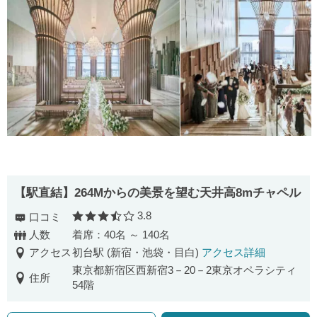
【駅直結】264Mからの美景を望む天井高8mチャペル
3.8
口コミ
口コミ評価
人数
着席：40名 ～ 140名
アクセス
初台駅 (新宿・池袋・目白)
アクセス詳細
東京都新宿区西新宿3－20－2東京オペラシティ
住所
54階