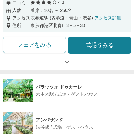
4.0
口コミ
口コミ評価
人数
着席：10名 ～ 250名
アクセス
表参道駅 (表参道・青山・渋谷)
アクセス詳細
住所
東京都港区北青山3－5－30
フェアをみる
式場をみる
パラッツォ ドゥカーレ
六本木駅 / 式場・ゲストハウス
アンパサンド
渋谷駅 / 式場・ゲストハウス