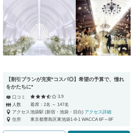
【割引プランが充実*コスパ◎】希望の予算で、憧れ
をかたちに*
3.9
口コミ
口コミ評価
人数
着席：2名 ～ 147名
アクセス
池袋駅 (新宿・池袋・目白)
アクセス詳細
住所
東京都豊島区東池袋1-8-1 WACCA 6F～8F