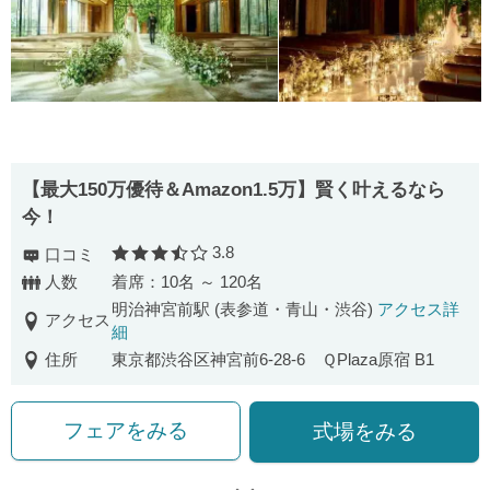
【最⼤150万優待＆Amazon1.5万】賢く叶えるなら
今！
3.8
口コミ
口コミ評価
人数
着席：10名 ～ 120名
明治神宮前駅 (表参道・青山・渋谷)
アクセス詳
アクセス
細
住所
東京都渋谷区神宮前6-28-6 ＱPlaza原宿 B1
フェアをみる
式場をみる