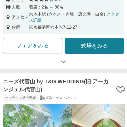
口コミ評価
人数
着席：2名 ～ 98名
六本木駅 (六本木・赤坂・恵比寿・白金)
アクセ
アクセス
ス詳細
住所
東京都港区六本木7-12-27
フェアをみる
式場をみる
ニーズ代官山 by T&G WEDDING(旧 アーカ
ンジェル代官山)
オンライン見学可能
式場・ゲストハウス