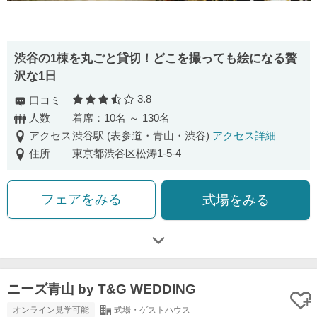
渋⾕の1棟を丸ごと貸切！どこを撮っても絵になる贅
沢な1⽇
3.8
口コミ
口コミ評価
人数
着席：10名 ～ 130名
アクセス
渋谷駅 (表参道・青山・渋谷)
アクセス詳細
住所
東京都渋谷区松涛1-5-4
フェアをみる
式場をみる
ニーズ青山 by T&G WEDDING
オンライン見学可能
式場・ゲストハウス