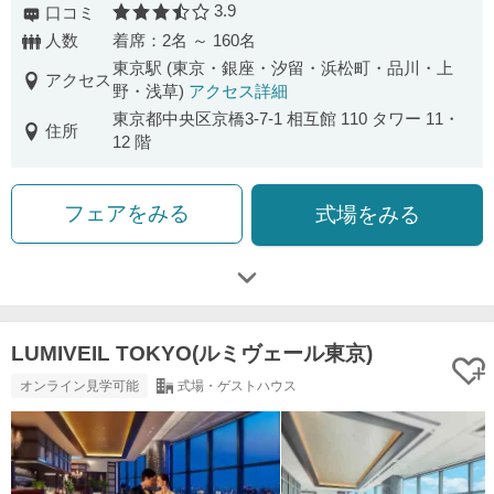
3.9
口コミ
口コミ評価
人数
着席：2名 ～ 160名
東京駅 (東京・銀座・汐留・浜松町・品川・上
アクセス
野・浅草)
アクセス詳細
東京都中央区京橋3-7-1 相互館 110 タワー 11・
住所
12 階
フェアをみる
式場をみる
LUMIVEIL TOKYO(ルミヴェール東京)
オンライン見学可能
式場・ゲストハウス