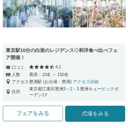
東京駅10分の白亜のレジデンス◇和洋食べ比べフェ
ア開催！
4.1
口コミ
口コミ評価
人数
着席：10名 ～ 150名
アクセス
豊洲駅 (お台場・豊洲)
アクセス詳細
東京都江東区豊洲3－2－3 豊洲キュービックガ
住所
ーデン1Ｆ
フェアをみる
式場をみる