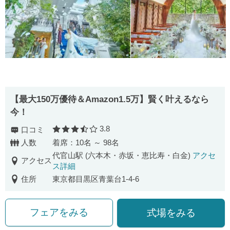
【最⼤150万優待＆Amazon1.5万】賢く叶えるなら
今！
3.8
口コミ
口コミ評価
人数
着席：10名 ～ 98名
代官山駅 (六本木・赤坂・恵比寿・白金)
アクセ
アクセス
ス詳細
住所
東京都目黒区青葉台1-4-6
フェアをみる
式場をみる