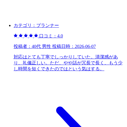
カテゴリ：
プランナー
口コミ：
4.0
投稿者：
40代 男性
投稿日時：
2026-06-07
対応はとても丁寧でしっかりしていた。清潔感があ
り、礼儀正しい。ただ、やや話が冗長で長く、もう少
し時間を短くできたのではという気はする。