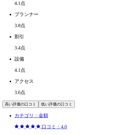
4.1
点
プランナー
3.8
点
割引
3.4
点
設備
4.1
点
アクセス
3.6
点
高い評価の口コミ
低い評価の口コミ
カテゴリ：
金額
口コミ：
4.0