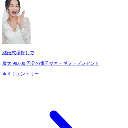
結婚式場探しで
最大
98,000
円分の電子マネーギフトプレゼント
今すぐエントリー