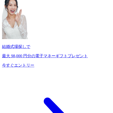
結婚式場探しで
最大
98,000
円分の電子マネーギフトプレゼント
今すぐエントリー