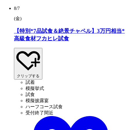
8/7
(金
)
【特別*7品試食＆絶景チャペル】3万円相当*
高級食材フカヒレ試食
クリップする
試着
模擬挙式
試食
模擬披露宴
ハーフコース試食
受付終了間近