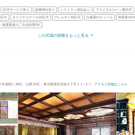
託児サービス有り
提携神社有り
レストラン併設あり
ブライダルローン案内可
対応可
オリジナルケーキ対応可
アレルギー対応可
白基調のチャペル
和装挙式O
・披露宴後の二次会利用OK
この式場の情報をもっと見る
木坂駅) / 神社・仏閣
対応人数: 着席：6名 ～ 148名
東京都港区赤坂８丁目１１−２７
挙式スタイル: 神前式
アクセス詳細はこちら