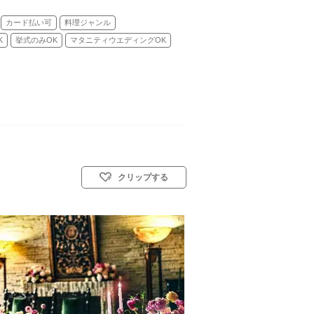
カード払い可
料理ジャンル
K
挙式のみOK
マタニティウエディングOK
クリップする