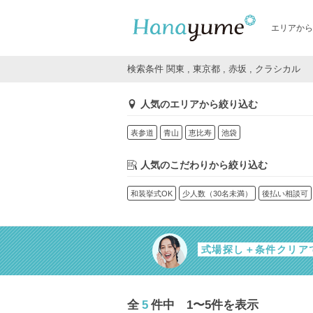
エリアから
検索条件 関東 , 東京都 , 赤坂 , クラシカル
人気のエリアから絞り込む
表参道
青山
恵比寿
池袋
人気のこだわりから絞り込む
和装挙式OK
少人数（30名未満）
後払い相談可
式場探し＋条件クリア
全
5
件中 1〜5件を表示