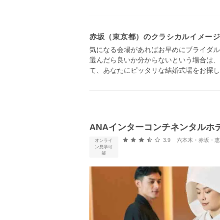
赤坂（東京都）のクラシカルイメー
気になる会場があればお早めにブライダル
選んだら良いか分からないという場合は、
て、あなたにピッタリな結婚式場をお探し
ANAインターコンチネンタルホ
口コミ評価
3.9
六本木・赤坂・恵比寿
オンライ
ン見学可
能