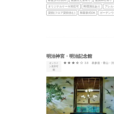
駅徒歩5分以内
親族控え室有り
提携神社有り
オリジナルケーキ対応可
料理演出あり
アレル
貸切(フロア貸切含む)
和装挙式OK
ガーデンウ
明治神宮・明治記念館
口コミ評価
3.8
表参道・青山・渋谷
オンライ
ン見学可
能