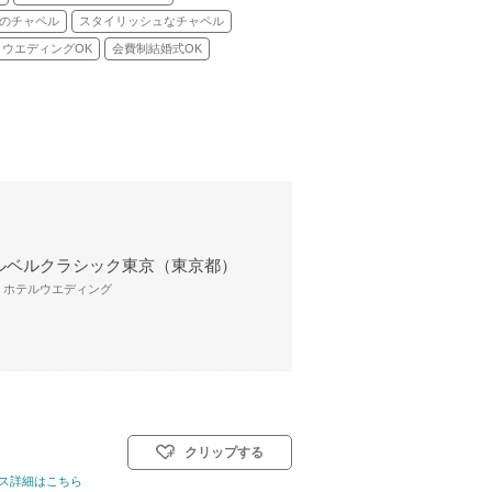
のチャペル
スタイリッシュなチャペル
ウエディングOK
会費制結婚式OK
ルベルクラシック東京（東京都）
/ ホテルウエディング
クリップする
イル: 教会式(キリスト教式)／神前式／人前式／仏前式／和装人前式
ス詳細はこちら