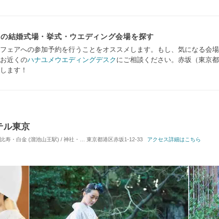
ジの結婚式場・挙式・ウエディング会場を探す
フェアへの参加予約を行うことをオススメします。もし、気になる会場
お近くの
ハナユメウエディングデスク
にご相談ください。赤坂（東京都
します！
テル東京
・白金 (溜池山王駅) / 神社・仏閣
東京都港区赤坂1-12-33
対応人数: 着席：10名 ～ 50名
アクセス詳細はこちら
挙式スタイル: 教会式