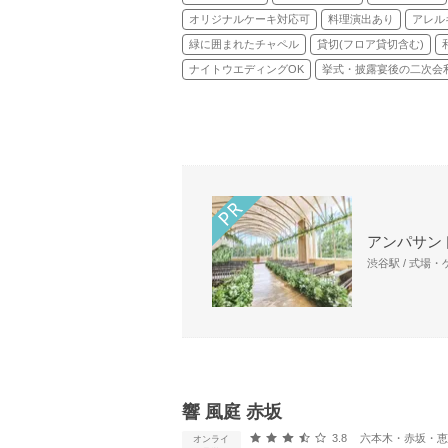
オリジナルケーキ対応可
料理演出あり
アレル
緑に囲まれたチャペル
貸切(フロア貸切含む)
ナイトウエディングOK
挙式・披露宴後の二次会
アンパサン
渋谷駅 / 式場
響 風庭 赤坂
口コミ評価
3.8
六本木・赤坂・恵比寿・白
オンライ