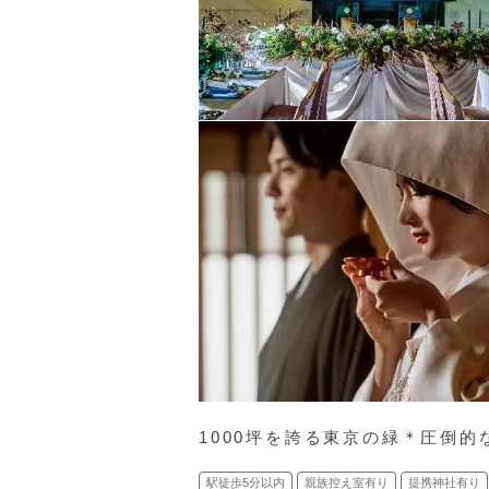
1000坪を誇る東京の緑＊圧倒
駅徒歩5分以内
親族控え室有り
提携神社有り