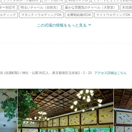
ブライダルローン案内可
カード払い可
料理ジャンル
デザートビュッフェ対応
ギー対応可
明るいチャペル（自然光）
厳かな雰囲気のチャペル（大聖堂）
木目調
エディング
マタニティウエディングOK
会費制結婚式OK
ナイトウエディングOK
この式場の情報をもっと見る
 (信濃町駅) / 神社・仏閣
対応人数: 着席：2名 ～ 409名
東京都港区元赤坂2－2－23
挙式スタイル: 神前式／人前式
アクセス詳細はこちら