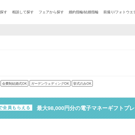
探す
相談して探す
フェアから探す
婚約指輪/結婚指輪
前撮り/フォトウエ
会費制結婚式OK
ガーデンウェディングOK
挙式のみOK
最大98,000円分の電子マネーギフトプ
で全員もらえる