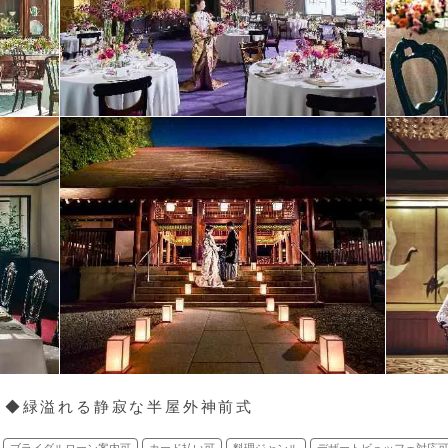
う◆緑溢れる静寂な半屋外神前式