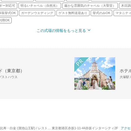
ギー対応可
明るいチャペル（自然光）
厳かな雰囲気のチャペル（大聖堂）
木目調
和装挙式OK
ガーデンウエディング
ゲスト無料送迎あり
挙式のみOK
マタニティ
利用OK
この式場の情報をもっと見る
ド（東京都）
ホテ
・ゲストハウス
大塚駅 
金 (溜池山王駅) / レストランウエディング
東京都港区赤坂1-11-44赤坂インターシティ2F
対応人数: 着席：10名 ～ 80名
挙式スタ
アクセ