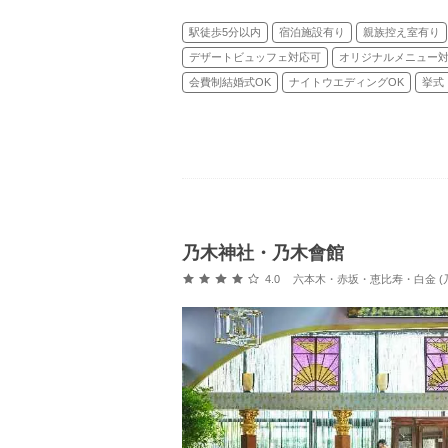
駅徒歩5分以内
宿泊施設有り
親族控え室有り
デザートビュッフェ対応可
オリジナルメニュー
会費制結婚式OK
ナイトウエディングOK
挙式
乃木神社・乃木會館
口コミ評価
4.0
六本木・赤坂・恵比寿・白金 (乃