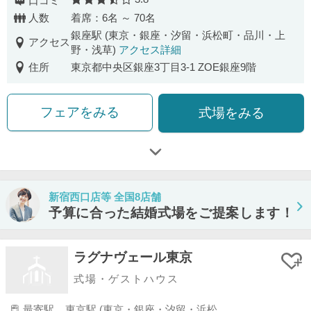
口コミ
口コミ評価
人数
着席：6名 ～ 70名
銀座駅 (東京・銀座・汐留・浜松町・品川・上
アクセス
野・浅草)
アクセス詳細
住所
東京都中央区銀座3丁目3-1 ZOE銀座9階
フェアをみる
式場をみる
新宿西口店等 全国8店舗
予算に合った結婚式場をご提案します！
ラグナヴェール東京
式場・ゲストハウス
最寄駅
東京駅 (東京・銀座・汐留・浜松町・品川・上野・浅草)