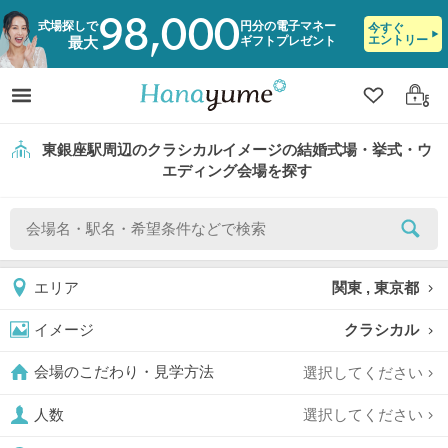
98,000
式場探しで
円分の電子マネー
今すぐ
エントリー
ギフトプレゼント
最大
クリップ
ログ
東銀座駅周辺のクラシカルイメージの結婚式場・挙式・ウ
エディング会場を探す
関東 , 東京都
エリア
クラシカル
イメージ
選択してください
会場のこだわり・見学方法
選択してください
人数