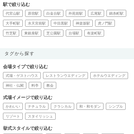
駅で絞り込む
代官山駅
原宿駅
白金台駅
外苑前駅
広尾駅
錦糸町駅
大手町駅
水天宮前駅
中目黒駅
神楽坂駅
虎ノ門駅
竹芝駅
東銀座駅
芝公園駅
台場駅
有楽町駅
タグから探す
会場タイプで絞り込む
式場・ゲストハウス
レストランウエディング
ホテルウエディング
神社・仏閣
料亭
教会
式場イメージで絞り込む
かわいい
ナチュラル
クラシカル
和・和モダン
シンプル
リゾート
スタイリッシュ
挙式スタイルで絞り込む