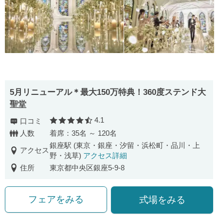
5月リニューアル＊最大150万特典！360度ステンド大
聖堂
4.1
口コミ
口コミ評価
人数
着席：35名 ～ 120名
銀座駅 (東京・銀座・汐留・浜松町・品川・上
アクセス
野・浅草)
アクセス詳細
住所
東京都中央区銀座5-9-8
フェアをみる
式場をみる