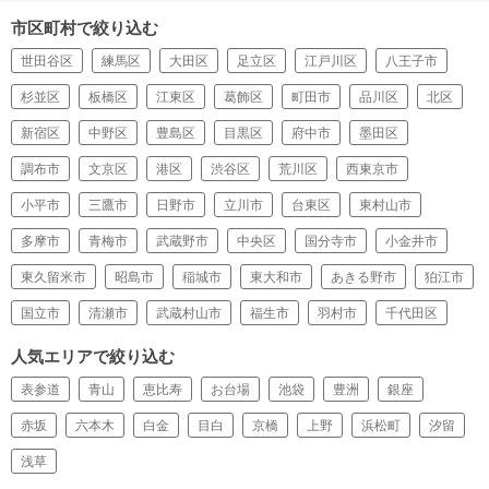
市区町村で絞り込む
世田谷区
練馬区
大田区
足立区
江戸川区
八王子市
杉並区
板橋区
江東区
葛飾区
町田市
品川区
北区
新宿区
中野区
豊島区
目黒区
府中市
墨田区
調布市
文京区
港区
渋谷区
荒川区
西東京市
小平市
三鷹市
日野市
立川市
台東区
東村山市
多摩市
青梅市
武蔵野市
中央区
国分寺市
小金井市
東久留米市
昭島市
稲城市
東大和市
あきる野市
狛江市
国立市
清瀬市
武蔵村山市
福生市
羽村市
千代田区
人気エリアで絞り込む
表参道
青山
恵比寿
お台場
池袋
豊洲
銀座
赤坂
六本木
白金
目白
京橋
上野
浜松町
汐留
浅草