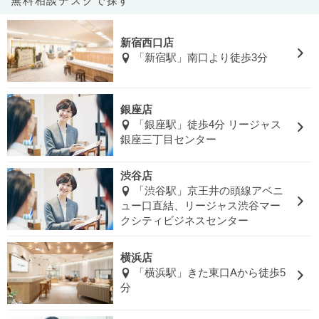
無料相談デスクで探す
新宿西口店
「新宿駅」南口より徒歩3分
銀座店
「銀座駅」徒歩4分 リージャス
銀座三丁目センター
渋谷店
「渋谷駅」京王井の頭線アベニ
ュー口直結、リージャス渋谷マー
クシティビジネスセンター
横浜店
「横浜駅」きた東口Aから徒歩5
分