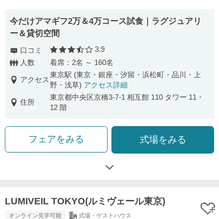
今だけアマギフ2万＆4万コース試食｜ラグジュアリ
ー＆貸切空間
3.9
口コミ
口コミ評価
人数
着席：2名 ～ 160名
東京駅 (東京・銀座・汐留・浜松町・品川・上
アクセス
野・浅草)
アクセス詳細
東京都中央区京橋3-7-1 相互館 110 タワー 11・
住所
12 階
フェアをみる
式場をみる
LUMIVEIL TOKYO(ルミヴェール東京)
オンライン見学可能
式場・ゲストハウス