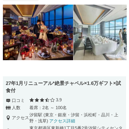
27年1月リニューアル*絶景チャペル×1.6万ギフト×試
食付
3.9
口コミ
口コミ評価
人数
着席：2名 ～ 100名
汐留駅 (東京・銀座・汐留・浜松町・品川・上
アクセス
野・浅草)
アクセス詳細
東京都港区東新橋1丁目5番2号汐留シティセンタ