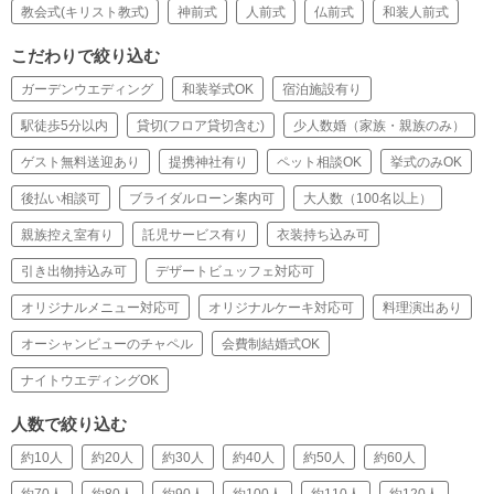
教会式(キリスト教式)
神前式
人前式
仏前式
和装人前式
こだわりで絞り込む
ガーデンウエディング
和装挙式OK
宿泊施設有り
駅徒歩5分以内
貸切(フロア貸切含む)
少人数婚（家族・親族のみ）
ゲスト無料送迎あり
提携神社有り
ペット相談OK
挙式のみOK
後払い相談可
ブライダルローン案内可
大人数（100名以上）
親族控え室有り
託児サービス有り
衣装持ち込み可
引き出物持込み可
デザートビュッフェ対応可
オリジナルメニュー対応可
オリジナルケーキ対応可
料理演出あり
オーシャンビューのチャペル
会費制結婚式OK
ナイトウエディングOK
人数で絞り込む
約10人
約20人
約30人
約40人
約50人
約60人
約70人
約80人
約90人
約100人
約110人
約120人