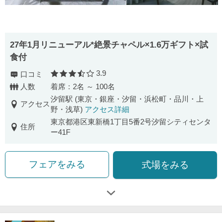
27年1月リニューアル*絶景チャペル×1.6万ギフト×試
食付
3.9
口コミ
口コミ評価
人数
着席：2名 ～ 100名
汐留駅 (東京・銀座・汐留・浜松町・品川・上
アクセス
野・浅草)
アクセス詳細
東京都港区東新橋1丁目5番2号汐留シティセンタ
住所
ー41F
フェアをみる
式場をみる