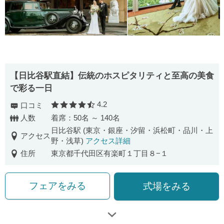
【⽇⽐⾕駅直結】伝統のホスピタリティと⾄⾼の美⾷
で彩る⼀⽇
4.2
口コミ
口コミ評価
人数
着席：50名 ～ 140名
日比谷駅 (東京・銀座・汐留・浜松町・品川・上
アクセス
野・浅草)
アクセス詳細
住所
東京都千代田区有楽町１丁目８−１
フェアをみる
式場をみる