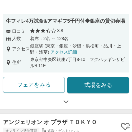
牛フィレ4万試食&アマギフ5千円付◆銀座の貸切会場
3.8
口コミ
口コミ評価
人数
着席：2名 ～ 128名
銀座駅 (東京・銀座・汐留・浜松町・品川・上
アクセス
野・浅草)
アクセス詳細
東京都中央区銀座7丁目8-10 フクハラギンザビ
住所
ル9-11F
フェアをみる
式場をみる
アンジェリオン オ プラザ ＴＯＫＹＯ
オンライン見学可能
式場・ゲストハウス