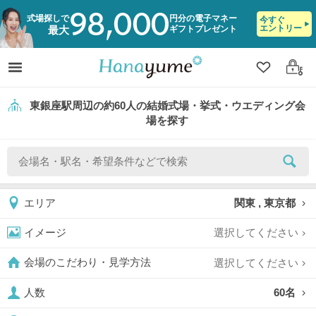
98,000
式場探しで
円分の電子マネー
今すぐ
エントリー
ギフトプレゼント
最大
クリップ
ログ
東銀座駅周辺の約60人の結婚式場・挙式・ウエディング会
場を探す
関東 , 東京都
エリア
選択してください
イメージ
選択してください
会場のこだわり・見学方法
60名
人数