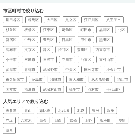
市区町村で絞り込む
世田谷区
練馬区
大田区
足立区
江戸川区
八王子市
杉並区
板橋区
江東区
葛飾区
町田市
品川区
北区
新宿区
中野区
豊島区
目黒区
府中市
墨田区
調布市
文京区
港区
渋谷区
荒川区
西東京市
小平市
三鷹市
日野市
立川市
台東区
東村山市
多摩市
青梅市
武蔵野市
中央区
国分寺市
小金井市
東久留米市
昭島市
稲城市
東大和市
あきる野市
狛江市
国立市
清瀬市
武蔵村山市
福生市
羽村市
千代田区
人気エリアで絞り込む
表参道
青山
恵比寿
お台場
池袋
豊洲
銀座
赤坂
六本木
白金
目白
京橋
上野
浜松町
汐留
浅草