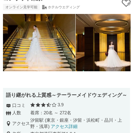
オンライン見学可能
ホテルウエディング
語り継がれる上質感～テーラーメイドウェディング～
3.9
口コミ
口コミ評価
人数
着席：20名 ～ 272名
汐留駅 (東京・銀座・汐留・浜松町・品川・上
アクセス
野・浅草)
アクセス詳細