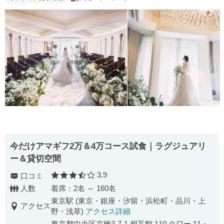
今だけアマギフ2万＆4万コース試食｜ラグジュアリ
ー＆貸切空間
3.9
口コミ
口コミ評価
人数
着席：2名 ～ 160名
東京駅 (東京・銀座・汐留・浜松町・品川・上
アクセス
野・浅草)
アクセス詳細
東京都中央区京橋3-7-1 相互館 110 タワー 11・