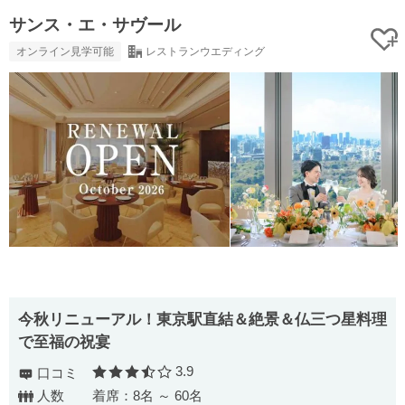
サンス・エ・サヴール
オンライン見学可能
レストランウエディング
今秋リニューアル！東京駅直結＆絶景＆仏三つ星料理
で至福の祝宴
3.9
口コミ
口コミ評価
人数
着席：8名 ～ 60名