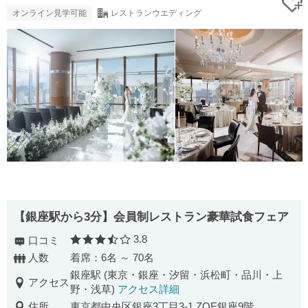
オンライン見学可能
レストランウエディング
【銀座駅から3分】会員制レストラン豪華試食フェア
3.8
口コミ
口コミ評価
人数
着席：6名 ～ 70名
銀座駅 (東京・銀座・汐留・浜松町・品川・上
アクセス
野・浅草)
アクセス詳細
住所
東京都中央区銀座3丁目3-1 ZOE銀座9階