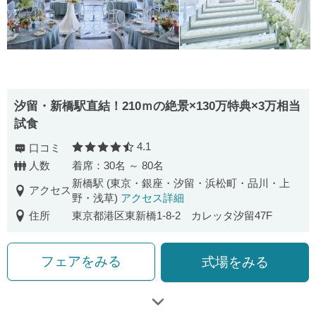
汐留・新橋駅直結！210ｍの絶景×130万特典×3万相当
試食
4.1
口コミ
口コミ評価
人数
着席：30名 ～ 80名
新橋駅 (東京・銀座・汐留・浜松町・品川・上
アクセス
野・浅草)
アクセス詳細
住所
東京都港区東新橋1-8-2 カレッタ汐留47F
フェアをみる
式場をみる