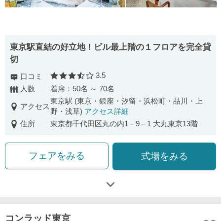
東京駅直結の好立地！ビル最上階の１フロアを完全貸
切
3.5
口コミ
口コミ評価
人数
着席：50名 ～ 70名
東京駅 (東京・銀座・汐留・浜松町・品川・上
アクセス
野・浅草)
アクセス詳細
住所
東京都千代田区丸の内1－9－1 大丸東京13階
フェアをみる
式場をみる
コンラッド東京