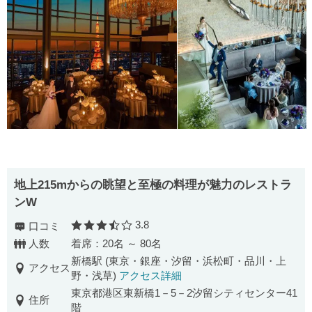
地上215mからの眺望と至極の料理が魅力のレストラ
ンW
3.8
口コミ
口コミ評価
人数
着席：20名 ～ 80名
新橋駅 (東京・銀座・汐留・浜松町・品川・上
アクセス
野・浅草)
アクセス詳細
東京都港区東新橋1－5－2汐留シティセンター41
住所
階