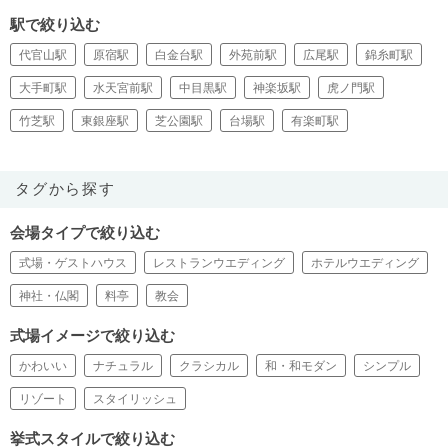
駅で絞り込む
代官山駅
原宿駅
白金台駅
外苑前駅
広尾駅
錦糸町駅
大手町駅
水天宮前駅
中目黒駅
神楽坂駅
虎ノ門駅
竹芝駅
東銀座駅
芝公園駅
台場駅
有楽町駅
タグから探す
会場タイプで絞り込む
式場・ゲストハウス
レストランウエディング
ホテルウエディング
神社・仏閣
料亭
教会
式場イメージで絞り込む
かわいい
ナチュラル
クラシカル
和・和モダン
シンプル
リゾート
スタイリッシュ
挙式スタイルで絞り込む