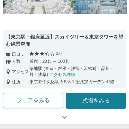
【東京駅・銀座至近】スカイツリー＆東京タワーを望
む絶景空間
3.6
口コミ
口コミ評価
人数
着席：20名 ～ 100名
築地駅 (東京・銀座・汐留・浜松町・品川・上
アクセス
野・浅草)
アクセス詳細
住所
東京都中央区明石町8-1 聖路加ガーデン47階
フェアをみる
式場をみる