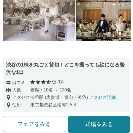
渋⾕の1棟を丸ごと貸切！どこを撮っても絵になる贅
沢な1⽇
3.8
口コミ
口コミ評価
人数
着席：10名 ～ 130名
アクセス
渋谷駅 (表参道・青山・渋谷)
アクセス詳細
住所
東京都渋谷区松涛1-5-4
フェアをみる
式場をみる