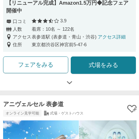
【リニューアル完成】Amazon1.5万円◆記念フェア
開催中
3.9
口コミ
口コミ評価
人数
着席：10名 ～ 122名
アクセス
表参道駅 (表参道・青山・渋谷)
アクセス詳細
住所
東京都渋谷区神宮前5-47-6
フェアをみる
式場をみる
アニヴェルセル 表参道
オンライン見学可能
式場・ゲストハウス