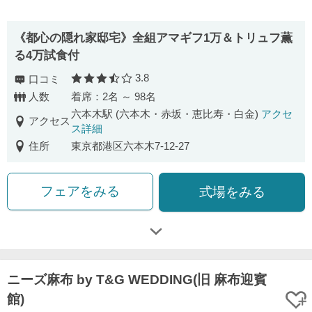
《都心の隠れ家邸宅》全組アマギフ1万＆トリュフ薫
る4万試食付
3.8
口コミ
口コミ評価
人数
着席：2名 ～ 98名
六本木駅 (六本木・赤坂・恵比寿・白金)
アクセ
アクセス
ス詳細
住所
東京都港区六本木7-12-27
フェアをみる
式場をみる
ニーズ麻布 by T&G WEDDING(旧 麻布迎賓
館)