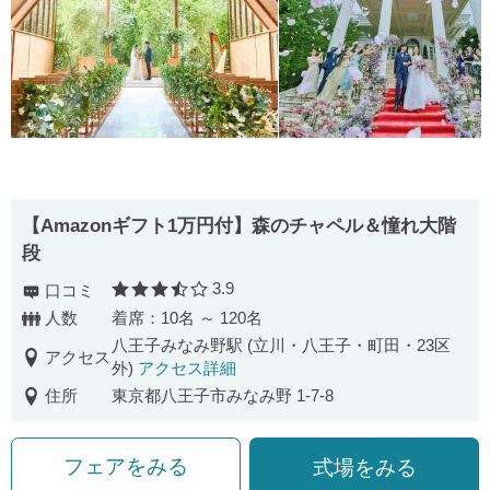
【Amazonギフト1万円付】森のチャペル＆憧れ大階
段
3.9
口コミ
口コミ評価
人数
着席：10名 ～ 120名
八王子みなみ野駅 (立川・八王子・町田・23区
アクセス
外)
アクセス詳細
住所
東京都八王子市みなみ野 1-7-8
フェアをみる
式場をみる