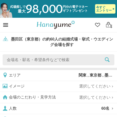
98,000
式場探しで
円分の電子マネー
今すぐ
エントリー
ギフトプレゼント
最大
クリップ
ログ
墨田区（東京都）の約60人の結婚式場・挙式・ウエディン
グ会場を探す
関東 , 東京都 , 墨田区
エリア
選択してください
イメージ
選択してください
会場のこだわり・見学方法
60名
人数