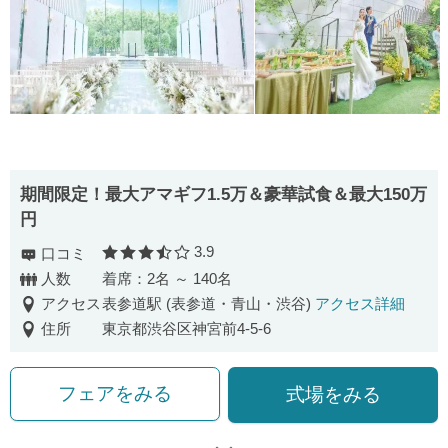
期間限定！最大アマギフ1.5万＆豪華試食＆最大150万
円
3.9
口コミ
口コミ評価
人数
着席：2名 ～ 140名
アクセス
表参道駅 (表参道・青山・渋谷)
アクセス詳細
住所
東京都渋谷区神宮前4-5-6
フェアをみる
式場をみる