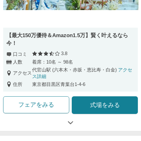
【最⼤150万優待＆Amazon1.5万】賢く叶えるなら
今！
3.8
口コミ
口コミ評価
人数
着席：10名 ～ 98名
代官山駅 (六本木・赤坂・恵比寿・白金)
アクセ
アクセス
ス詳細
住所
東京都目黒区青葉台1-4-6
フェアをみる
式場をみる