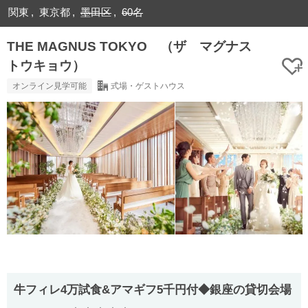
関東
東京都
墨田区
60名
THE MAGNUS TOKYO （ザ マグナス
トウキョウ）
オンライン見学可能
式場・ゲストハウス
牛フィレ4万試食&アマギフ5千円付◆銀座の貸切会場