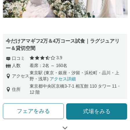
今だけアマギフ2万＆4万コース試食｜ラグジュアリ
ー＆貸切空間
3.9
口コミ
口コミ評価
人数
着席：2名 ～ 160名
東京駅 (東京・銀座・汐留・浜松町・品川・上
アクセス
野・浅草)
アクセス詳細
東京都中央区京橋3-7-1 相互館 110 タワー 11・
住所
12 階
フェアをみる
式場をみる