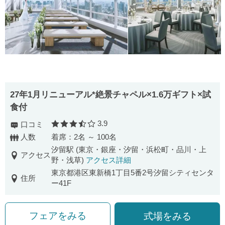
27年1月リニューアル*絶景チャペル×1.6万ギフト×試
食付
3.9
口コミ
口コミ評価
人数
着席：2名 ～ 100名
汐留駅 (東京・銀座・汐留・浜松町・品川・上
アクセス
野・浅草)
アクセス詳細
東京都港区東新橋1丁目5番2号汐留シティセンタ
住所
ー41F
フェアをみる
式場をみる