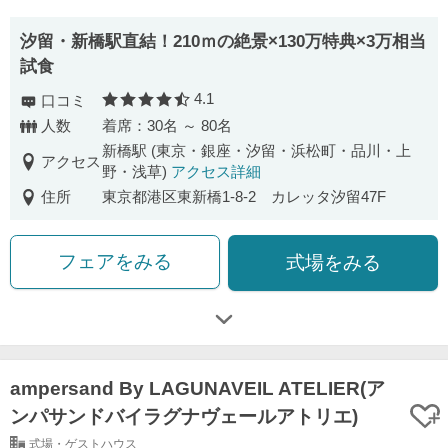
汐留・新橋駅直結！210ｍの絶景×130万特典×3万相当
試食
4.1
口コミ
口コミ評価
人数
着席：30名 ～ 80名
新橋駅 (東京・銀座・汐留・浜松町・品川・上
アクセス
野・浅草)
アクセス詳細
住所
東京都港区東新橋1-8-2 カレッタ汐留47F
フェアをみる
式場をみる
ampersand By LAGUNAVEIL ATELIER(ア
ンパサンドバイラグナヴェールアトリエ)
式場・ゲストハウス