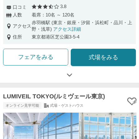
3.8
口コミ
口コミ評価
人数
着席：10名 ～ 120名
赤羽橋駅 (東京・銀座・汐留・浜松町・品川・上
アクセス
野・浅草)
アクセス詳細
住所
東京都港区芝公園3-5-4
フェアをみる
式場をみる
LUMIVEIL TOKYO(ルミヴェール東京)
オンライン見学可能
式場・ゲストハウス