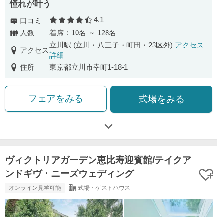
憧れが叶う
4.1
口コミ
口コミ評価
人数
着席：10名 ～ 128名
立川駅 (立川・八王子・町田・23区外)
アクセス
アクセス
詳細
住所
東京都立川市幸町1-18-1
フェアをみる
式場をみる
ヴィクトリアガーデン恵比寿迎賓館/テイクア
ンドギヴ・ニーズウェディング
オンライン見学可能
式場・ゲストハウス