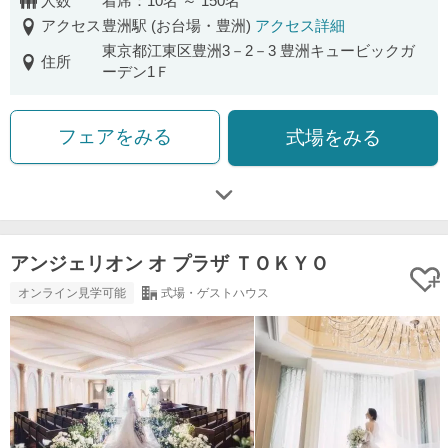
人数
着席：10名 ～ 150名
アクセス
豊洲駅 (お台場・豊洲)
アクセス詳細
東京都江東区豊洲3－2－3 豊洲キュービックガ
住所
ーデン1Ｆ
フェアをみる
式場をみる
アンジェリオン オ プラザ ＴＯＫＹＯ
オンライン見学可能
式場・ゲストハウス