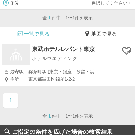
選択してください
予算
全
1
件中 1〜1件を表示
一覧で見る
地図で見る
東武ホテルレバント東京
ホテルウエディング
最寄駅
錦糸町駅 (東京・銀座・汐留・浜松町・品川・上野・浅草)
住所
東京都墨田区錦糸1-2-2
1
ページ目
全
1
件中 1〜1件を表示
ご指定の条件を広げた場合の検索結果