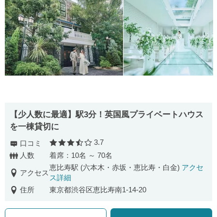
【少人数に最適】駅3分！英国風プライベートハウス
を一棟貸切に
3.7
口コミ
口コミ評価
人数
着席：10名 ～ 70名
恵比寿駅 (六本木・赤坂・恵比寿・白金)
アクセ
アクセス
ス詳細
住所
東京都渋谷区恵比寿南1-14-20