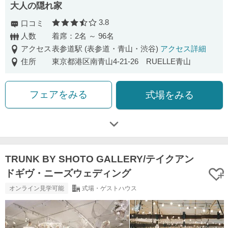
大人の隠れ家
3.8
口コミ
口コミ評価
人数
着席：2名 ～ 96名
アクセス
表参道駅 (表参道・青山・渋谷)
アクセス詳細
住所
東京都港区南青山4-21-26 RUELLE青山
フェアをみる
式場をみる
TRUNK BY SHOTO GALLERY/テイクアン
ドギヴ・ニーズウェディング
オンライン見学可能
式場・ゲストハウス