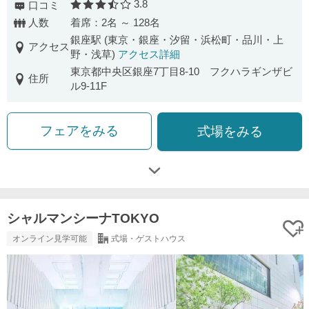
3.8
口コミ
口コミ評価
人数
着席：2名 ～ 128名
銀座駅 (東京・銀座・汐留・浜松町・品川・上
アクセス
野・浅草)
アクセス詳細
東京都中央区銀座7丁目8-10 フクハラギンザビ
住所
ル9-11F
フェアをみる
式場をみる
シャルマンシーナTOKYO
オンライン見学可能
式場・ゲストハウス