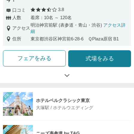
3.8
口コミ
口コミ評価
人数
着席：10名 ～ 120名
明治神宮前駅 (表参道・青山・渋谷)
アクセス詳
アクセス
細
住所
東京都渋谷区神宮前6-28-6 ＱPlaza原宿 B1
フェアをみる
式場をみる
ホテルベルクラシック東京
大塚駅 / ホテルウエディング
ニーズ表参道 by T&G