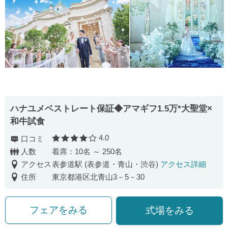
ハナユメベストレート保証◆アマギフ1.5万*大聖堂×
和牛試食
4.0
口コミ
口コミ評価
人数
着席：10名 ～ 250名
アクセス
表参道駅 (表参道・青山・渋谷)
アクセス詳細
住所
東京都港区北青山3－5－30
フェアをみる
式場をみる