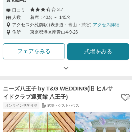
3.7
口コミ
口コミ評価
人数
着席：40名 ～ 145名
アクセス
外苑前駅 (表参道・青山・渋谷)
アクセス詳細
住所
東京都港区南青山4-9-26
フェアをみる
式場をみる
ニーズ八王子 by T&G WEDDING(旧 ヒルサ
イドクラブ迎賓館 八王子)
オンライン見学可能
式場・ゲストハウス