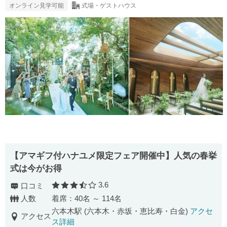
オンライン見学可能
式場・ゲストハウス
【アマギフ付ハナユメ限定フェア開催中】人気の春挙
式は今がお得
3.6
口コミ
口コミ評価
人数
着席：40名 ～ 114名
六本木駅 (六本木・赤坂・恵比寿・白金)
アクセ
アクセス
ス詳細