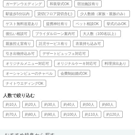
ガーデンウエディング
和装挙式OK
宿泊施設有り
駅徒歩5分以内
貸切(フロア貸切含む)
少人数婚（家族・親族のみ）
ゲスト無料送迎あり
提携神社有り
ペット相談OK
挙式のみOK
後払い相談可
ブライダルローン案内可
大人数（100名以上）
親族控え室有り
託児サービス有り
衣装持ち込み可
引き出物持込み可
デザートビュッフェ対応可
オリジナルメニュー対応可
オリジナルケーキ対応可
料理演出あり
オーシャンビューのチャペル
会費制結婚式OK
ナイトウエディングOK
人数で絞り込む
約10人
約20人
約30人
約40人
約50人
約60人
約70人
約80人
約90人
約100人
約110人
約120人