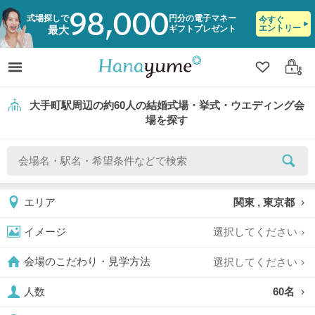
98,000
式場探しで
円分の電子マネー
今すぐ
エントリー
ギフトプレゼント
最大
クリップ
ログ
大手町駅周辺の約60人の結婚式場・挙式・ウエディング会
場を探す
関東 , 東京都
エリア
選択してください
イメージ
選択してください
会場のこだわり・見学方法
60名
人数