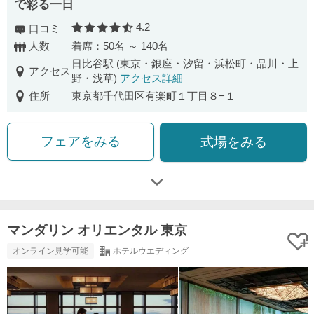
で彩る⼀⽇
4.2
口コミ
口コミ評価
人数
着席：50名 ～ 140名
日比谷駅 (東京・銀座・汐留・浜松町・品川・上
アクセス
野・浅草)
アクセス詳細
住所
東京都千代田区有楽町１丁目８−１
フェアをみる
式場をみる
マンダリン オリエンタル 東京
オンライン見学可能
ホテルウエディング