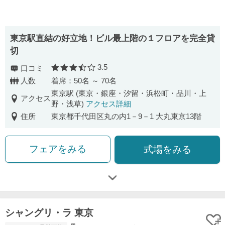
東京駅直結の好立地！ビル最上階の１フロアを完全貸
切
3.5
口コミ
口コミ評価
人数
着席：50名 ～ 70名
東京駅 (東京・銀座・汐留・浜松町・品川・上
アクセス
野・浅草)
アクセス詳細
住所
東京都千代田区丸の内1－9－1 大丸東京13階
フェアをみる
式場をみる
シャングリ・ラ 東京