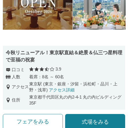
今秋リニューアル！東京駅直結＆絶景＆仏三つ星料理
で至福の祝宴
3.9
口コミ
口コミ評価
人数
着席：8名 ～ 60名
東京駅 (東京・銀座・汐留・浜松町・品川・上
アクセス
野・浅草)
アクセス詳細
東京都千代田区丸の内2-4-1 丸の内ビルディング
住所
35F
フェアをみる
式場をみる