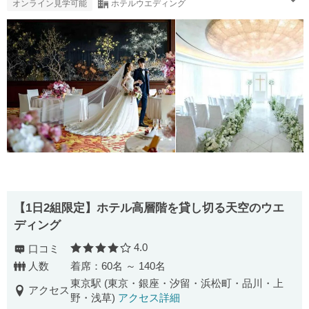
オンライン見学可能
ホテルウエディング
【1日2組限定】ホテル高層階を貸し切る天空のウエ
ディング
4.0
口コミ
口コミ評価
人数
着席：60名 ～ 140名
東京駅 (東京・銀座・汐留・浜松町・品川・上
アクセス
野・浅草)
アクセス詳細