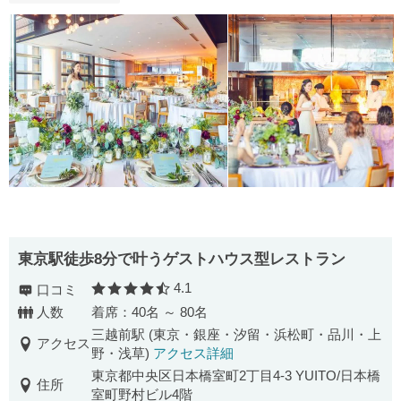
東京駅徒歩8分で叶うゲストハウス型レストラン
4.1
口コミ
口コミ評価
人数
着席：40名 ～ 80名
三越前駅 (東京・銀座・汐留・浜松町・品川・上
アクセス
野・浅草)
アクセス詳細
東京都中央区日本橋室町2丁目4-3 YUITO/日本橋
住所
室町野村ビル4階