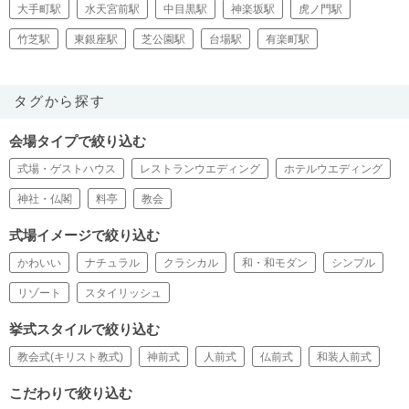
大手町駅
水天宮前駅
中目黒駅
神楽坂駅
虎ノ門駅
竹芝駅
東銀座駅
芝公園駅
台場駅
有楽町駅
タグから探す
会場タイプで絞り込む
式場・ゲストハウス
レストランウエディング
ホテルウエディング
神社・仏閣
料亭
教会
式場イメージで絞り込む
かわいい
ナチュラル
クラシカル
和・和モダン
シンプル
リゾート
スタイリッシュ
挙式スタイルで絞り込む
教会式(キリスト教式)
神前式
人前式
仏前式
和装人前式
こだわりで絞り込む