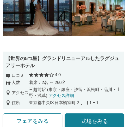
【世界の5つ星】グランドリニューアルしたラグジュ
アリーホテル
4.0
口コミ
口コミ評価
人数
着席：2名 ～ 260名
三越前駅 (東京・銀座・汐留・浜松町・品川・上
アクセス
野・浅草)
アクセス詳細
住所
東京都中央区日本橋室町２丁目１−１
フェアをみる
式場をみる