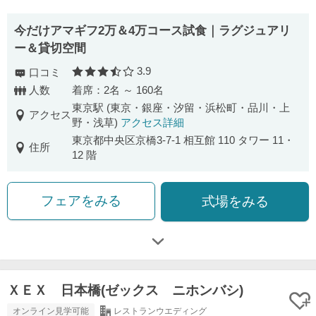
今だけアマギフ2万＆4万コース試食｜ラグジュアリ
ー＆貸切空間
3.9
口コミ
口コミ評価
人数
着席：2名 ～ 160名
東京駅 (東京・銀座・汐留・浜松町・品川・上
アクセス
野・浅草)
アクセス詳細
東京都中央区京橋3-7-1 相互館 110 タワー 11・
住所
12 階
フェアをみる
式場をみる
ＸＥＸ 日本橋(ゼックス ニホンバシ)
オンライン見学可能
レストランウエディング