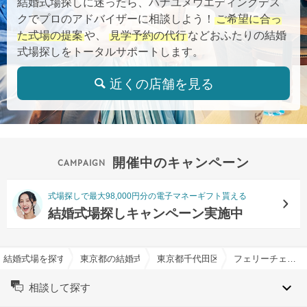
結婚式場探しに迷ったら、ハナユメウエディングデス
クでプロのアドバイザーに相談しよう！
ご希望に合っ
た式場の提案
や、
見学予約の代行
などおふたりの結婚
式場探しをトータルサポートします。
近くの店舗を見る
開催中のキャンペーン
式場探しで最大98,000円分の電子マネーギフト貰える
結婚式場探しキャンペーン実施中
結婚式場を探すならハナユメ
東京都の結婚式場一覧
東京都千代田区の結婚式場一覧
フェリーチェガーデン 日比谷で結婚式
相談して探す