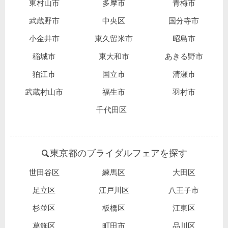
東村山市
多摩市
青梅市
武蔵野市
中央区
国分寺市
小金井市
東久留米市
昭島市
稲城市
東大和市
あきる野市
狛江市
国立市
清瀬市
武蔵村山市
福生市
羽村市
千代田区
東京都のブライダルフェアを探す
世田谷区
練馬区
大田区
足立区
江戸川区
八王子市
杉並区
板橋区
江東区
葛飾区
町田市
品川区