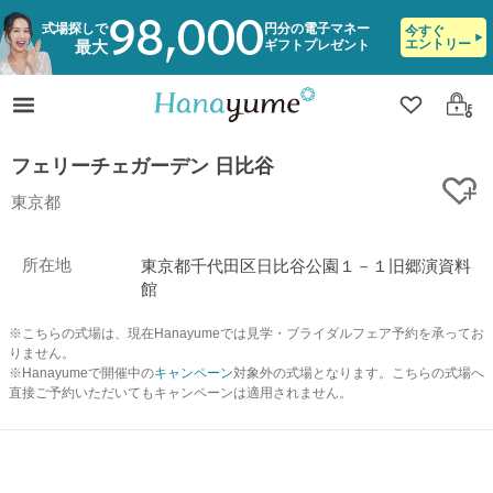
98,000
式場探しで
円分の電子マネー
今すぐ
エントリー
ギフトプレゼント
最大
クリップ
ログ
フェリーチェガーデン 日比谷
ク
東京都
所在地
東京都千代田区日比谷公園１－１旧郷演資料
館
※こちらの式場は、現在Hanayumeでは見学・ブライダルフェア予約を承ってお
りません。
※Hanayumeで開催中の
キャンペーン
対象外の式場となります。こちらの式場へ
直接ご予約いただいてもキャンペーンは適用されません。