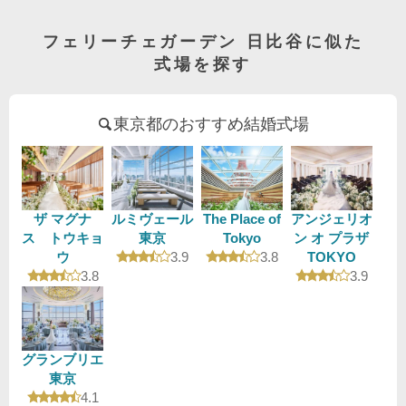
フェリーチェガーデン 日比谷に似た
式場を探す
東京都のおすすめ結婚式場
ザ マグナ
ルミヴェール
The Place of
アンジェリオ
ス トウキョ
東京
Tokyo
ン オ プラザ
口コミ評価
口コミ評価
ウ
3.9
3.8
TOKYO
口コミ評価
口コミ評
3.8
3.9
グランブリエ
東京
口コミ評価
4.1