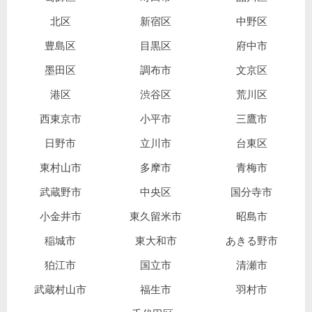
北区
新宿区
中野区
豊島区
目黒区
府中市
墨田区
調布市
文京区
港区
渋谷区
荒川区
西東京市
小平市
三鷹市
日野市
立川市
台東区
東村山市
多摩市
青梅市
武蔵野市
中央区
国分寺市
小金井市
東久留米市
昭島市
稲城市
東大和市
あきる野市
狛江市
国立市
清瀬市
武蔵村山市
福生市
羽村市